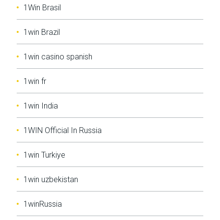
1Win Brasil
1win Brazil
1win casino spanish
1win fr
1win India
1WIN Official In Russia
1win Turkiye
1win uzbekistan
1winRussia