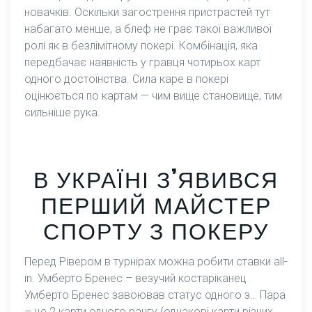
новачків. Оскільки загострення пристрастей тут
набагато менше, а блеф не грає такої важливої
ролі як в безлімітному покері. Комбінація, яка
передбачає наявність у гравця чотирьох карт
одного достоїнства. Сила каре в покері
оцінюється по картам — чим вище становище, тим
сильніше рука.
В УКРАЇНІ З’ЯВИВСЯ
ПЕРШИЙ МАЙСТЕР
СПОРТУ З ПОКЕРУ
Перед Рівером в турнірах можна робити ставки all-
in. Умберто Бренес – везучий костаріканец
Умберто Бренес завоював статус одного з… Пара
– це 2 карти одного рангу (однакові карти різних