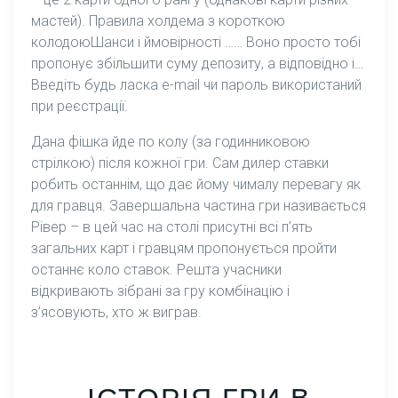
мастей). Правила холдема з короткою
колодоюШанси і ймовірності …… Воно просто тобі
пропонує збільшити суму депозиту, а відповідно і…
Введіть будь ласка e-mail чи пароль використаний
при реєстрації.
Дана фішка йде по колу (за годинниковою
стрілкою) після кожної гри. Сам дилер ставки
робить останнім, що дає йому чималу перевагу як
для гравця. Завершальна частина гри називається
Рівер – в цей час на столі присутні всі п’ять
загальних карт і гравцям пропонується пройти
останнє коло ставок. Решта учасники
відкривають зібрані за гру комбінацію і
з’ясовують, хто ж виграв.
ІСТОРІЯ ГРИ В