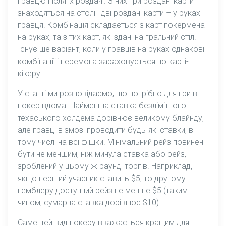
гравцю після їх роздачі. З них три роздані карти
знаходяться на столі і дві роздані карти – у руках
гравця. Комбінація складається з карт покермена
на руках, та з тих карт, які здані на гральний стіл.
Існує ще варіант, коли у гравців на руках однакові
комбінації і перемога зараховується по карті-
кікеру.
У статті ми розповідаємо, що потрібно для гри в
покер вдома. Найменша ставка безлімітного
техаського холдема дорівнює великому блайнду,
але гравці в змозі проводити будь-які ставки, в
тому числі на всі фішки. Мінімальний рейз повинен
бути не меншим, ніж минула ставка або рейз,
зроблений у цьому ж раунді торгів. Наприклад,
якщо перший учасник ставить $5, то другому
гемблеру доступний рейз не менше $5 (таким
чином, сумарна ставка дорівнює $10).
Саме цей вид покеру вважається кращим для