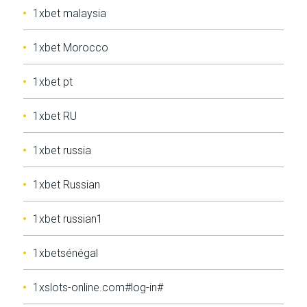
1xbet malaysia
1xbet Morocco
1xbet pt
1xbet RU
1xbet russia
1xbet Russian
1xbet russian1
1xbetsénégal
1xslots-online.com#log-in#