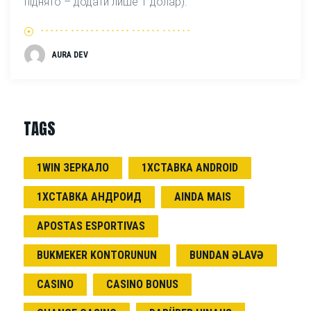
піднято – додати лише 1 долар).
AURA DEV
TAGS
1WIN ЗЕРКАЛО
1ХСТАВКА ANDROID
1ХСТАВКА АНДРОИД
AINDA MAIS
APOSTAS ESPORTIVAS
BUKMEKER KONTORUNUN
BUNDAN ƏLAVƏ
CASINO
CASINO BONUS