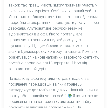
Також такі гравці мають змогу приймати участь у
ексклюзивних турнірах. Оскільки головний сайт в
Україні може блокуватися інтернет-провайдерами,
розробники оперативно пропонують доступ через
дзеркала. Альтернативні ресурси нічим не
відрізняються від офіційного порталу, але
пропонують гравцям швидкий доступ до
функціоналу. Під цим брендом також можна
знайти букмекерську контору та казино. Компанія
орієнтується на нові напрямки азартного контенту,
постійно пропонує різні інтерпретації ігор від
топових провайдерів.
На поштову скриньку адміністрація надсилає
посилання, перейшовши за яким гравець
підтверджує достовірність даних. Напишіть нам на
пошту або в онлайн-чат на сайті.
Я натискаю на
посилання на завантаження, але замість сайту
покер-руму відкриває попередження. На