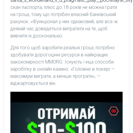
santa_s_wonderland_v_d_pragmatic_play__pochinayte_svya
скан паспорта, плюс до 18 років не можна грати
на гроші, тому що потрібен власний банківський
рахунок. «Функціонал у них однаковий, але все ж
деякий час доведеться витратити на те, щоб
вивчити їх досконально.
Для того щоб заробити реальні гроші, потрібно
здобувати дорогоцінні ресурси в найкращих
закономірності MMORG. Існують і інші способи
заробітку в онлайн казино. «Головне в покері —
максимум виграти, а менше програти», —
віджартовується він.