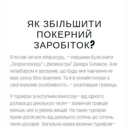
ЯК ЗБІЛЬШИТИ
ПОКЕРНИЙ
ЗАРОБІТОК?
Я почав читати літературу, — першими були книги
„Теорія покеру“ і „Велика гра“ Девіда Скланскі. Але
незабаром я зрозумів, що будь-яке навчання не
має сенсу без практики. Та й в онлайн-покері є
свої важливі особливості», — розповідає гравець.
У турнірах зі вступним взносом— від одного
долара до декількох тисяч— зазвичай гравців
менше, але їх рівень вищий. На таких турнірах
призи досягають від декількох сотень до сотень
тисяч доларів. Загальна назва великих турніров—