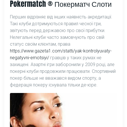
Pokermatch ® Покерматч Слоти
Перших відрізняє від інших наявність акредитації.
Такі клуби дотримуються правил чесної гри,
звітують перед державою про свої прибутки.
Нелегальні клуби часто замовчують про свій
статус своїм клієнтам, права
https://www.gazeta1.com/statti/yak-kontrolyuvaty-
negatyvni-emotsiyi/
гравців у таких румах не
захищені. Азартні ігри заборонили у 2009 році, але
покерні клуби продовжили працювати. Спортивний
покер більше не вважався видом спорту, а
федерація покеру існувала тільки де-юре.