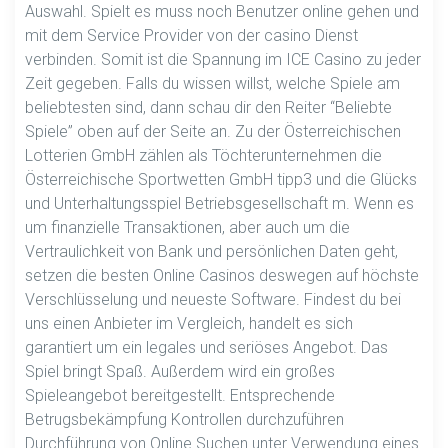
Auswahl. Spielt es muss noch Benutzer online gehen und
mit dem Service Provider von der casino Dienst
verbinden. Somit ist die Spannung im ICE Casino zu jeder
Zeit gegeben. Falls du wissen willst, welche Spiele am
beliebtesten sind, dann schau dir den Reiter “Beliebte
Spiele” oben auf der Seite an. Zu der Österreichischen
Lotterien GmbH zählen als Töchterunternehmen die
Österreichische Sportwetten GmbH tipp3 und die Glücks
und Unterhaltungsspiel Betriebsgesellschaft m. Wenn es
um finanzielle Transaktionen, aber auch um die
Vertraulichkeit von Bank und persönlichen Daten geht,
setzen die besten Online Casinos deswegen auf höchste
Verschlüsselung und neueste Software. Findest du bei
uns einen Anbieter im Vergleich, handelt es sich
garantiert um ein legales und seriöses Angebot. Das
Spiel bringt Spaß. Außerdem wird ein großes
Spieleangebot bereitgestellt. Entsprechende
Betrugsbekämpfung Kontrollen durchzuführen
Durchführung von Online Suchen unter Verwendung eines