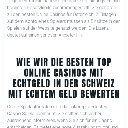
folgenden Tabelle habe ich die Spiele mit niedrigsten und
höchsten Einsatzlimits zusammengestellt. Sie gehören
zu den besten Online Casinos für Österreich. 7 Einlagen
auf dem Konto eines Spielers müssen als Einsätze in den
Spielen auf der Website genutzt werden. Die Lizenz
deutet auf einen seriösen Anbieter hin.
WIE WIR DIE BESTEN TOP
ONLINE CASINOS MIT
ECHTGELD IN DER SCHWEIZ
MIT ECHTEM GELD BEWERTEN
Online Spielautomaten sind die unkompliziertesten
Casino Spiele überhaupt. Sie sollten sich vorher
ausreichend informieren, wenn Sie sich für ein Casino
entscheiden. Es bietet eine hohe Auszahlungsquote und