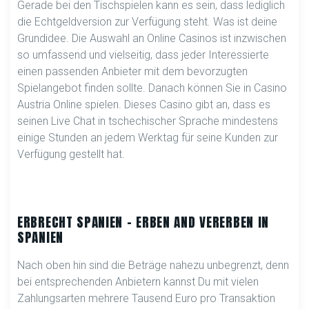
Gerade bei den Tischspielen kann es sein, dass lediglich
die Echtgeldversion zur Verfügung steht. Was ist deine
Grundidee. Die Auswahl an Online Casinos ist inzwischen
so umfassend und vielseitig, dass jeder Interessierte
einen passenden Anbieter mit dem bevorzugten
Spielangebot finden sollte. Danach können Sie in Casino
Austria Online spielen. Dieses Casino gibt an, dass es
seinen Live Chat in tschechischer Sprache mindestens
einige Stunden an jedem Werktag für seine Kunden zur
Verfügung gestellt hat.
ERBRECHT SPANIEN – ERBEN AND VERERBEN IN
SPANIEN
Nach oben hin sind die Beträge nahezu unbegrenzt, denn
bei entsprechenden Anbietern kannst Du mit vielen
Zahlungsarten mehrere Tausend Euro pro Transaktion