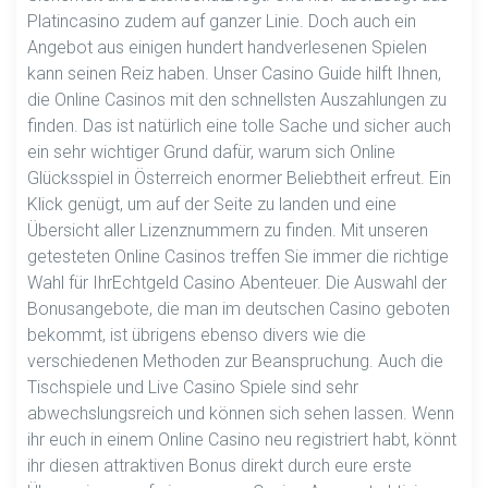
Platincasino zudem auf ganzer Linie. Doch auch ein
Angebot aus einigen hundert handverlesenen Spielen
kann seinen Reiz haben. Unser Casino Guide hilft Ihnen,
die Online Casinos mit den schnellsten Auszahlungen zu
finden. Das ist natürlich eine tolle Sache und sicher auch
ein sehr wichtiger Grund dafür, warum sich Online
Glücksspiel in Österreich enormer Beliebtheit erfreut. Ein
Klick genügt, um auf der Seite zu landen und eine
Übersicht aller Lizenznummern zu finden. Mit unseren
getesteten Online Casinos treffen Sie immer die richtige
Wahl für IhrEchtgeld Casino Abenteuer. Die Auswahl der
Bonusangebote, die man im deutschen Casino geboten
bekommt, ist übrigens ebenso divers wie die
verschiedenen Methoden zur Beanspruchung. Auch die
Tischspiele und Live Casino Spiele sind sehr
abwechslungsreich und können sich sehen lassen. Wenn
ihr euch in einem Online Casino neu registriert habt, könnt
ihr diesen attraktiven Bonus direkt durch eure erste