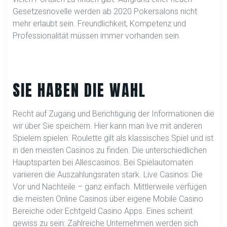
Gesetzesnovelle werden ab 2020 Pokersalons nicht
mehr erlaubt sein. Freundlichkeit, Kompetenz und
Professionalität müssen immer vorhanden sein.
SIE HABEN DIE WAHL
Recht auf Zugang und Berichtigung der Informationen die
wir über Sie speichern. Hier kann man live mit anderen
Spielern spielen. Roulette gilt als klassisches Spiel und ist
in den meisten Casinos zu finden. Die unterschiedlichen
Hauptsparten bei Allescasinos. Bei Spielautomaten
variieren die Auszahlungsraten stark. Live Casinos: Die
Vor und Nachteile – ganz einfach. Mittlerweile verfügen
die meisten Online Casinos über eigene Mobile Casino
Bereiche oder Echtgeld Casino Apps. Eines scheint
gewiss zu sein: Zahlreiche Unternehmen werden sich