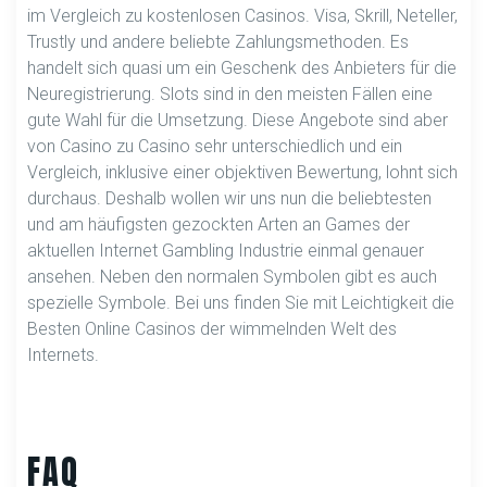
im Vergleich zu kostenlosen Casinos. Visa, Skrill, Neteller,
Trustly und andere beliebte Zahlungsmethoden. Es
handelt sich quasi um ein Geschenk des Anbieters für die
Neuregistrierung. Slots sind in den meisten Fällen eine
gute Wahl für die Umsetzung. Diese Angebote sind aber
von Casino zu Casino sehr unterschiedlich und ein
Vergleich, inklusive einer objektiven Bewertung, lohnt sich
durchaus. Deshalb wollen wir uns nun die beliebtesten
und am häufigsten gezockten Arten an Games der
aktuellen Internet Gambling Industrie einmal genauer
ansehen. Neben den normalen Symbolen gibt es auch
spezielle Symbole. Bei uns finden Sie mit Leichtigkeit die
Besten Online Casinos der wimmelnden Welt des
Internets.
FAQ