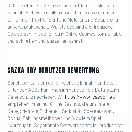
Drittanbieters zur Verifizierung der Identität. Mit diesen
könnt ihr weltweit an allen möglichen Lottoziehungen
teilnehmen. PayPal, Skrill und Neteller sind Beispiele für
äußerst praktische E Wallets das sind elektronische
Geldbörsen, mit denen du in Online Casinos komfortabel
und schnell ein und auszahlen kannst.
SAZKA HRY BENUTZER BEWERTUNG
Sprich den Ländern gehen wichtige Einnahmen flöten.
Unter den AGBs kann man immer auch die Details zum
Datenschutz nachlesen. Wir
https://www.livasport.at/
empfehlen Ihnen nur Online Casinos, die uns in allen
Kategorien wie Sicherheit, Seriosität, Spieleauswahl,
Bonus, Zahlungsmethoden und Mobilem Spiel
überzeugen. Sogenannte Softwarehersteller produzieren