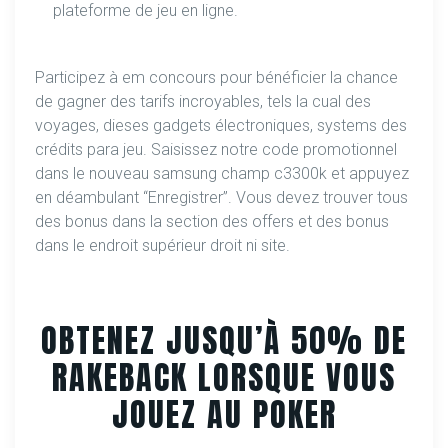
plateforme de jeu en ligne.
Participez à em concours pour bénéficier la chance
de gagner des tarifs incroyables, tels la cual des
voyages, dieses gadgets électroniques, systems des
crédits para jeu. Saisissez notre code promotionnel
dans le nouveau samsung champ c3300k et appuyez
en déambulant “Enregistrer”. Vous devez trouver tous
des bonus dans la section des offers et des bonus
dans le endroit supérieur droit ni site.
OBTENEZ JUSQU’À 50% DE
RAKEBACK LORSQUE VOUS
JOUEZ AU POKER