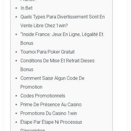
In Bet
Quels Types Para Divertissement Sont En
Vente Libre Chez 1win?
“Inside France: Jeux En Ligne, Légalité Et
Bonus
Tournoi Para Poker Gratuit
Conditions De Mise Et Retrait Dieses
Bonus
Comment Saisir Algun Code De
Promotion
Codes Promotionnels
Prime De Présence Au Casino
Promotions Du Casino 1win
Étape Par Étape Ni Processus
D’inscription