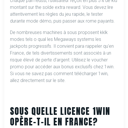
chaque pari réussi, l’utilisateur reçoit en plus 5% de kid
montant sur the solde extra reward. Vous devez lire
attentivement les règles du jeu rapide, le tester
durante mode démo, puis passer aux rome payants.
De nombreuses machines à sous proposent kklk
modes tels o qual les Megaways systems les
jackpots progressifs. Il convient para rappeler qu’en
France, de tels divertissements sont associés à un
risque élevé de perte d’argent. Utilisez le voucher
promo pour accéder aux bonus exclusifs chez 1win.
Si vous ne savez pas comment télécharger 1win,
allez directement sur le site.
SOUS QUELLE LICENCE 1WIN
OPÈRE-T-IL EN FRANCE?