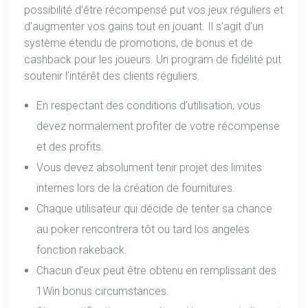
possibilité d’être récompensé put vos jeux réguliers et
d’augmenter vos gains tout en jouant. Il s’agit d’un
système étendu de promotions, de bonus et de
cashback pour les joueurs. Un program de fidélité put
soutenir l’intérêt des clients réguliers.
En respectant des conditions d’utilisation, vous
devez normalement profiter de votre récompense
et des profits.
Vous devez absolument tenir projet des limites
internes lors de la création de fournitures.
Chaque utilisateur qui décide de tenter sa chance
au poker rencontrera tôt ou tard los angeles
fonction rakeback.
Chacun d’eux peut être obtenu en remplissant des
1Win bonus circumstances.