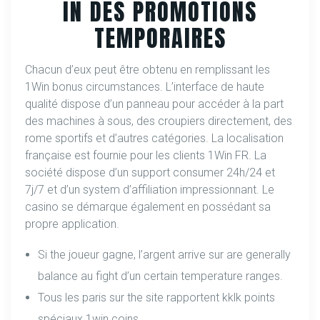
IN DES PROMOTIONS
TEMPORAIRES
Chacun d’eux peut être obtenu en remplissant les
1Win bonus circumstances. L’interface de haute
qualité dispose d’un panneau pour accéder à la part
des machines à sous, des croupiers directement, des
rome sportifs et d’autres catégories. La localisation
française est fournie pour les clients 1Win FR. La
société dispose d’un support consumer 24h/24 et
7j/7 et d’un system d’affiliation impressionnant. Le
casino se démarque également en possédant sa
propre application.
Si the joueur gagne, l’argent arrive sur are generally
balance au fight d’un certain temperature ranges.
Tous les paris sur the site rapportent kklk points
spéciaux 1win coins.