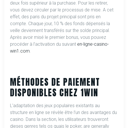
deux fois supérieur à la purchase. Pour les retirer,
vous devez circuler par le processus de mise. A cet
effet, des paris du projet principal sont pris en
compte. Chaque jour, 10 % des fonds dépensés la
veille deviennent transférés sur the solde principal.
Après avoir misé le premier bonus, vous pouvez
procéder à l’activation du suivant
en-ligne-casino-
win1.com
.
MÉTHODES DE PAIEMENT
DISPONIBLES CHEZ 1WIN
L’adaptation des jeux populaires existants au
structure en ligne se révèle être l’un des avantages du
casino. Dans la section, les utilisateurs trouveront
dieses genres tels os quais le poker, are generally