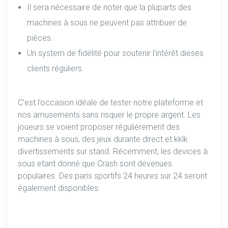
Il sera nécessaire de noter que la pluparts des
machines à sous ne peuvent pas attribuer de
pièces.
Un system de fidélité pour soutenir l’intérêt dieses
clients réguliers.
C’est l’occasion idéale de tester notre plateforme et
nos amusements sans risquer le propre argent. Les
joueurs se voient proposer régulièrement des
machines à sous, des jeux durante direct et kklk
divertissements sur stand. Récemment, les devices à
sous etant donné que Crash sont devenues
populaires. Des paris sportifs 24 heures sur 24 seront
également disponibles.