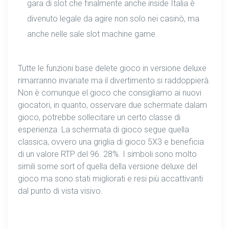
gara di slot che finalmente anche inside Italia è
divenuto legale da agire non solo nei casinò, ma
anche nelle sale slot machine game.
Tutte le funzioni base delete gioco in versione deluxe
rimarranno invariate ma il divertimento si raddoppierà.
Non è comunque el gioco che consigliamo ai nuovi
giocatori, in quanto, osservare due schermate dalam
gioco, potrebbe sollecitare un certo classe di
esperienza. La schermata di gioco segue quella
classica, ovvero una griglia di gioco 5X3 e beneficia
di un valore RTP del 96. 28%. I simboli sono molto
simili some sort of quella della versione deluxe del
gioco ma sono stati migliorati e resi più accattivanti
dal punto di vista visivo.