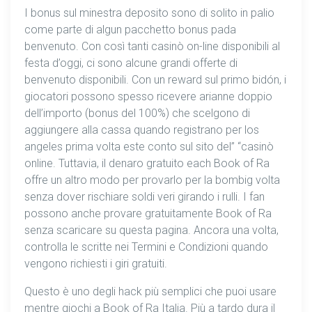
I bonus sul minestra deposito sono di solito in palio
come parte di algun pacchetto bonus pada
benvenuto. Con così tanti casinò on-line disponibili al
festa d’oggi, ci sono alcune grandi offerte di
benvenuto disponibili. Con un reward sul primo bidón, i
giocatori possono spesso ricevere arianne doppio
dell’importo (bonus del 100%) che scelgono di
aggiungere alla cassa quando registrano per los
angeles prima volta este conto sul sito del” “casinò
online. Tuttavia, il denaro gratuito each Book of Ra
offre un altro modo per provarlo per la bombig volta
senza dover rischiare soldi veri girando i rulli. I fan
possono anche provare gratuitamente Book of Ra
senza scaricare su questa pagina. Ancora una volta,
controlla le scritte nei Termini e Condizioni quando
vengono richiesti i giri gratuiti.
Questo è uno degli hack più semplici che puoi usare
mentre giochi a Book of Ra Italia. Più a tardo dura il