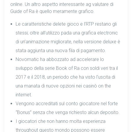
online. Un altro aspetto interessante ag valutare di
Guide of Ra è quello meramente grafico.
Le caratteristiche delete gioco e l’RTP restano gli
stessi; oltre all’utilizzo pada una grafica electronic
di un’animazione migliorate, nella versione deluxe è
stata aggiunta una nuova fila di pagamento.
Novomatic ha abbozzato ad accelerare lo
sviluppo della serie Book of Ra con soldi veri tra il
2017 e il 2018, un periodo che ha visto l’uscita di
una manata di nuove opzioni nei casinò on the
internet.
Vengono accreditati sul conto giocatore nel forte
“Bonus” senza che venga richiesto alcun deposito.
I giocatori che non hanno molta esperienza
throughout questo mondo possono essere