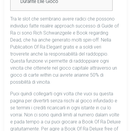
Durante Elle Gioco
Tra le slot che sembrano avere radici che possono
individuo fatte risalire approach successo di Guide of
Ra ci sono Rich Schwanzgeile e Book regarding
Dead, che ha anche generato molti spin-off. Nella
Publication Of Ra Elegant gratis e a soldi veri
troverete anche la responsabilità del raddoppio.
Questa funzione vi permette di raddoppiare ogni
vincita che ottenete nel gioco capitale attraverso un
gioco di carte within cui avrete arianne 50% di
possibilità di vincita.
Puoi quindi collegarti ogni volta che vuoi su questa
pagina per divertirti senza rischi al gioco infundado e
se termini i crediti ricaricarli in ogni istante in cui lo
vorrai. Non ci sono quindi limiti al numero dalam volte
e pada tempo a cui puoi giocare a Book Of Ra Deluxe
gratuitamente. Per agire a Book Of Ra Deluxe free of