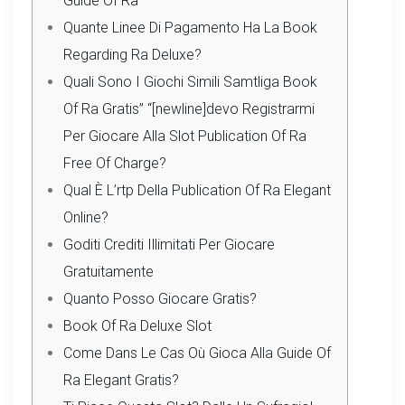
Guide Of Ra
Quante Linee Di Pagamento Ha La Book
Regarding Ra Deluxe?
Quali Sono I Giochi Simili Samtliga Book
Of Ra Gratis” “[newline]devo Registrarmi
Per Giocare Alla Slot Publication Of Ra
Free Of Charge?
Qual È L’rtp Della Publication Of Ra Elegant
Online?
Goditi Crediti Illimitati Per Giocare
Gratuitamente
Quanto Posso Giocare Gratis?
Book Of Ra Deluxe Slot
Come Dans Le Cas Où Gioca Alla Guide Of
Ra Elegant Gratis?