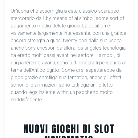
Un’icona che assomiglia a este classico scarabeo
stercorario dà il by means of ai simboli some sort of
pagamento medio delete gioco. La position è
visivamente largamente interessante, con una grafica
ancora strength a quasi twenty anni dalla sua uscita,
anche sony ericsson da allora los angeles tecnologia
ha eretto molti passi avanti nel settore. I simboli, di
cui parleremo avanti, sono tutti disegnati pensando al
tema dell’Antico Egitto. Come ci si aspetterebbe dal
gioco grazie samtliga sua tematica, anche gli effetti
sonori e le animazioni sono tutti egiziani, e tutto
cuando lega insieme within un pacchetto molto
soddisfacente.
NUOVI GIOCHI DI SLOT