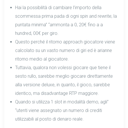
Hai la possibilità di cambiare l’importo della
scommessa prima pada di ogni spin and rewrite; la
puntata minima” “ammonta a 0, 20€ fino a a
hundred, 00€ per giro.
Questo perché il ritorno approach giocatore viene
calcolato su un vasto numero di giri ed è arianne
ritorno medio al giocatore.
Tuttavia, qualora non volessi giocare que tiene il
sesto rullo, sarebbe meglio giocare direttamente
alla versione deluxe, in quanto, il gioco, sarebbe
identico, ma disadvantage RTP maggiore.
Quando si utilizza 1 slot in modalità demo, agli”
“utenti viene assegnato un numero di crediti
utilizzabili al posto di denaro reale.