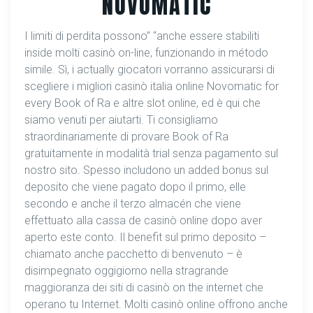
NOVOMATIC
I limiti di perdita possono” “anche essere stabiliti
inside molti casinò on-line, funzionando in método
simile. Sì, i actually giocatori vorranno assicurarsi di
scegliere i migliori casinò italia online Novomatic for
every Book of Ra e altre slot online, ed è qui che
siamo venuti per aiutarti. Ti consigliamo
straordinariamente di provare Book of Ra
gratuitamente in modalità trial senza pagamento sul
nostro sito. Spesso includono un added bonus sul
deposito che viene pagato dopo il primo, elle
secondo e anche il terzo almacén che viene
effettuato alla cassa de casinò online dopo aver
aperto este conto. Il benefit sul primo deposito –
chiamato anche pacchetto di benvenuto – è
disimpegnato oggigiorno nella stragrande
maggioranza dei siti di casinò on the internet che
operano tu Internet. Molti casinò online offrono anche