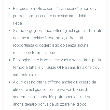
Per questo motivo, sei in “mani sicure” e non devi
preoccuparti di andare in casinò inaffidabili e
illegali.
Siamo orgogliosi pada offrire giochi gratuiti illimitati
con the macchine Novomatic, offrendoti
l’opportunità di goderti il gioco senza alcuna
restrizione to limitazione.
Puoi agire tutte le volte che vuoi e senza limiti pada
tempo a tutte le vlt Guide Of Ra sans frais che trovi
sul nostro sito.
Alcuni casinò online offrono anche giri gratuiti da
utilizzare nel gioco, mentre we vari bonus di
scommessa in pabellón potrebbero includere
anche denaro bonus da utilizzare nel gioco.