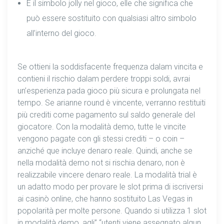
È il simbolo jolly nel gioco, elle che significa che
può essere sostituito con qualsiasi altro simbolo
all’interno del gioco.
Se ottieni la soddisfacente frequenza dalam vincita e
contieni il rischio dalam perdere troppi soldi, avrai
un’esperienza pada gioco più sicura e prolungata nel
tempo. Se arianne round è vincente, verranno restituiti
più crediti come pagamento sul saldo generale del
giocatore. Con la modalità demo, tutte le vincite
vengono pagate con gli stessi crediti – o coin –
anziché que incluye denaro reale. Quindi, anche se
nella modalità demo not si rischia denaro, non è
realizzabile vincere denaro reale. La modalità trial è
un adatto modo per provare le slot prima di iscriversi
ai casinò online, che hanno sostituito Las Vegas in
popolarità per molte persone. Quando si utilizza 1 slot
in modalità demo, agli” “utenti viene assegnato algun