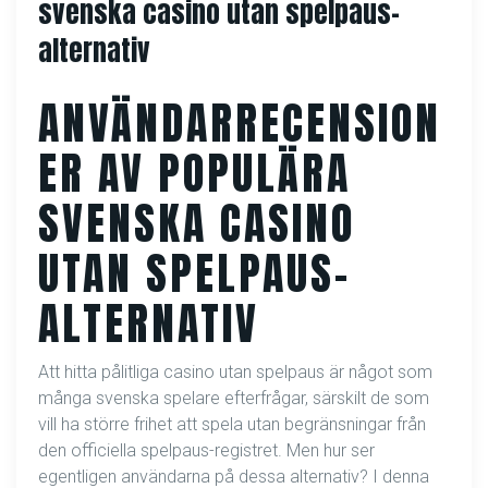
svenska casino utan spelpaus-
alternativ
ANVÄNDARRECENSION
ER AV POPULÄRA
SVENSKA CASINO
UTAN SPELPAUS-
ALTERNATIV
Att hitta pålitliga casino utan spelpaus är något som
många svenska spelare efterfrågar, särskilt de som
vill ha större frihet att spela utan begränsningar från
den officiella spelpaus-registret. Men hur ser
egentligen användarna på dessa alternativ? I denna