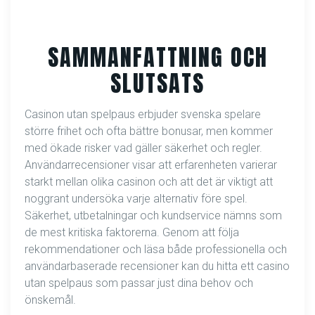
SAMMANFATTNING OCH
SLUTSATS
Casinon utan spelpaus erbjuder svenska spelare
större frihet och ofta bättre bonusar, men kommer
med ökade risker vad gäller säkerhet och regler.
Användarrecensioner visar att erfarenheten varierar
starkt mellan olika casinon och att det är viktigt att
noggrant undersöka varje alternativ före spel.
Säkerhet, utbetalningar och kundservice nämns som
de mest kritiska faktorerna. Genom att följa
rekommendationer och läsa både professionella och
användarbaserade recensioner kan du hitta ett casino
utan spelpaus som passar just dina behov och
önskemål.