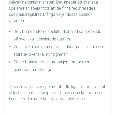
självavstängningstjänsten. Det innebär att svenska
spelare kan spela trots att de finns registrerade i
spelpaus-registret. Många väljer dessa casinon
eftersom:
De vill ha ett större spelutbud än vad som erbjuds
på svenska licensierade casinon.
Vill undvika spelgränser och tidsbegränsningar som
ställs av svenska myndigheter.
Söker bonusar och kampanjer som är mer
generösa än i Sverige.
Dessa motiv driver spelare att tillfälligt eller permanent
välja casino utan spelpaus, trots vissa risker som kan
finnas med mindre kontrollerade plattformar.