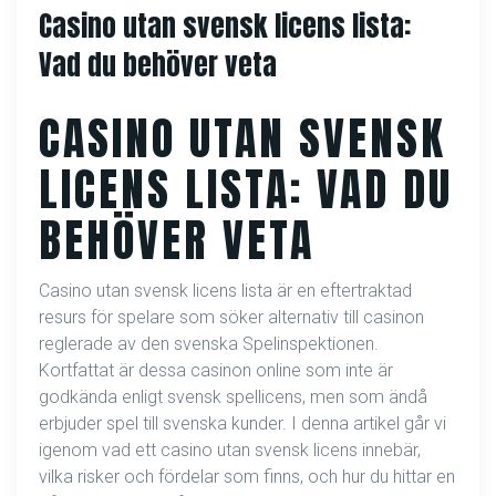
Casino utan svensk licens lista:
Vad du behöver veta
CASINO UTAN SVENSK
LICENS LISTA: VAD DU
BEHÖVER VETA
Casino utan svensk licens lista är en eftertraktad
resurs för spelare som söker alternativ till casinon
reglerade av den svenska Spelinspektionen.
Kortfattat är dessa casinon online som inte är
godkända enligt svensk spellicens, men som ändå
erbjuder spel till svenska kunder. I denna artikel går vi
igenom vad ett casino utan svensk licens innebär,
vilka risker och fördelar som finns, och hur du hittar en