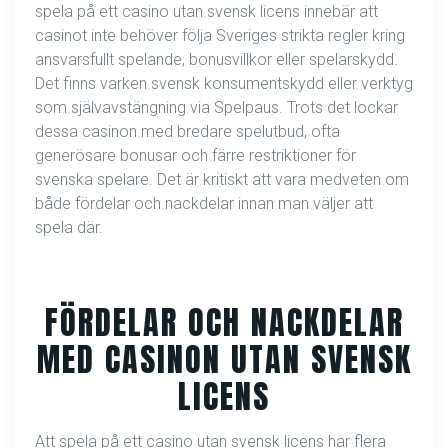
spela på ett casino utan svensk licens innebär att
casinot inte behöver följa Sveriges strikta regler kring
ansvarsfullt spelande, bonusvillkor eller spelarskydd.
Det finns varken svensk konsumentskydd eller verktyg
som självavstängning via Spelpaus. Trots det lockar
dessa casinon med bredare spelutbud, ofta
generösare bonusar och färre restriktioner för
svenska spelare. Det är kritiskt att vara medveten om
både fördelar och nackdelar innan man väljer att
spela där.
FÖRDELAR OCH NACKDELAR
MED CASINON UTAN SVENSK
LICENS
Att spela på ett casino utan svensk licens har flera