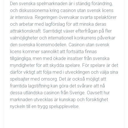
Den svenska spelmarknaden är i ständig förändring,
och diskussionerna kring casinon utan svensk licens
är intensiva. Regeringen övervakar svarta spelaktörer
och arbetar med lagförslag för att minska deras
attraktionskraft. Samtidigt växer efterfrågan på fler
valmöjligheter och internationell konkurrens påverkar
den svenska licensmodellen. Casinon utan svensk
licens kommer sannolikt att fortsätta finnas
tillgängliga, men med ökade insatser från svenska
myndigheter för att skydda spelare. För spelare är det
därför viktigt att följa med i utvecklingen och välja sina
spelsajter med omsorg. Det är också möjligt att
framtida lagstiftning kan göra det svårare att nå
dessa utländska casinon från Sverige. Oavsett hur
marknaden utvecklas är kunskap och försiktighet
nyckeln till en trygg spelupplevelse.