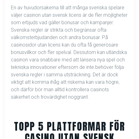
En av huvudorsakerna till att många svenska spelare
väljer casinon utan svensk licens är de fler möjligheter
som erbjuds vad gäller bonusar och kampanjer.
Svenska regler är strikta och begränsar ofta
välkomsterbjudanden och andra bonusar. På
casinosidor utan licens kan du ofta få generösare
bonusvillkor och fler spelval. Dessutom kan utländska
casinon vara snabbare med att lansera nya spel och
tekniska innovationer eftersom de inte behöver följa
svenska regler i samma utsträckning. Det är dock
viktigt att komma ihåg att riskerna kan vara högre,
och därför bör man alltid kontrollera casinots
säkerhet och trovärdighet noggrant.
TOPP 5 PLATTFORMAR FÖR
CASINO UTAN SVENSK