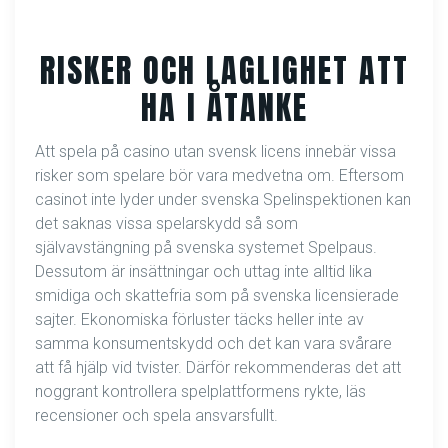
RISKER OCH LAGLIGHET ATT
HA I ÅTANKE
Att spela på casino utan svensk licens innebär vissa
risker som spelare bör vara medvetna om. Eftersom
casinot inte lyder under svenska Spelinspektionen kan
det saknas vissa spelarskydd så som
självavstängning på svenska systemet Spelpaus.
Dessutom är insättningar och uttag inte alltid lika
smidiga och skattefria som på svenska licensierade
sajter. Ekonomiska förluster täcks heller inte av
samma konsumentskydd och det kan vara svårare
att få hjälp vid tvister. Därför rekommenderas det att
noggrant kontrollera spelplattformens rykte, läs
recensioner och spela ansvarsfullt.