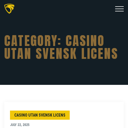
CATEGORY:
CASINO
UTAN SVENSK LICENS
CASINO UTAN SVENSK LICENS
JULY 22, 2025