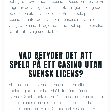
pålitlig lista över sådana casinon. Dessutom belyser vi
några av de vanligaste missuppfattningarna kring spel
på casinon utan svensk licens. Vill du spela på
casinon utanför den svenska licensens ramar är det
viktigt att känna till regler, säkerhet och spelupplevelse
för att fatta välgrundade beslut.
VAD BETYDER DET ATT
SPELA PÅ ETT CASINO UTAN
SVENSK LICENS?
Ett casino utan svensk licens är helt enkelt ett
spelbolag som inte har erhållit tillstånd från den
svenska Spelinspektionen. Dessa casinon kan befinna
sig utomlands och är istället licensierade i andra
jurisdiktioner som Malta, Curacao eller Gibraltar. Att