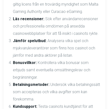
giltig licens från en trovärdig myndighet som Malta
Gaming Authority eller Curacao eGaming.
Läs recensioner:
Sök efter användarrecensioner
och professionella omdömen på ansedda
casinowebbplatser för att få insikt i casinots rykte.
Jämför spelutbud:
Analysera vilka spel och
mjukvaruleverantörer som finns hos casinot och
jämför med andra aktörer på listan.
Bonusvillkor:
Kontrollera vilka bonusar som
erbjuds samt eventuella omsättningskrav och
begränsningar.
Betalningsmetoder:
Undersök vilka betalningssätt
som accepteras och vilka avgifter som kan
förekomma.
Kundsupport:
Testa casinots kundtjänst för att