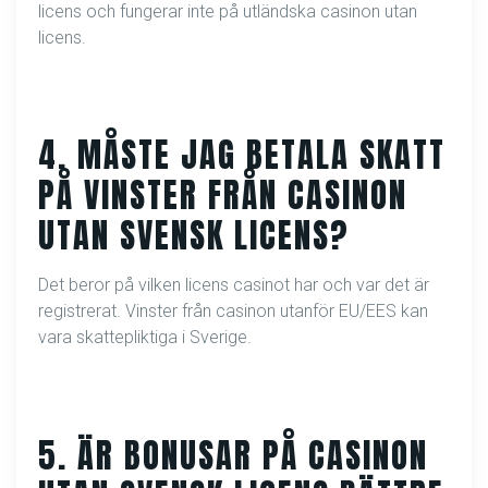
licens och fungerar inte på utländska casinon utan
licens.
4. MÅSTE JAG BETALA SKATT
PÅ VINSTER FRÅN CASINON
UTAN SVENSK LICENS?
Det beror på vilken licens casinot har och var det är
registrerat. Vinster från casinon utanför EU/EES kan
vara skattepliktiga i Sverige.
5. ÄR BONUSAR PÅ CASINON