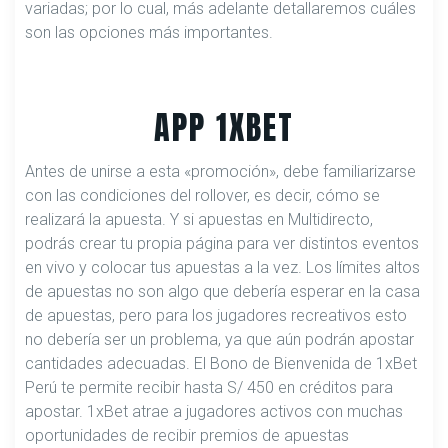
variadas; por lo cual, más adelante detallaremos cuáles
son las opciones más importantes.
APP 1XBET
Antes de unirse a esta «promoción», debe familiarizarse
con las condiciones del rollover, es decir, cómo se
realizará la apuesta. Y si apuestas en Multidirecto,
podrás crear tu propia página para ver distintos eventos
en vivo y colocar tus apuestas a la vez. Los límites altos
de apuestas no son algo que debería esperar en la casa
de apuestas, pero para los jugadores recreativos esto
no debería ser un problema, ya que aún podrán apostar
cantidades adecuadas. El Bono de Bienvenida de 1xBet
Perú te permite recibir hasta S/ 450 en créditos para
apostar. 1xBet atrae a jugadores activos con muchas
oportunidades de recibir premios de apuestas