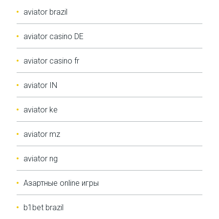
aviator brazil
aviator casino DE
aviator casino fr
aviator IN
aviator ke
aviator mz
aviator ng
Aзартные online игры
b1bet brazil