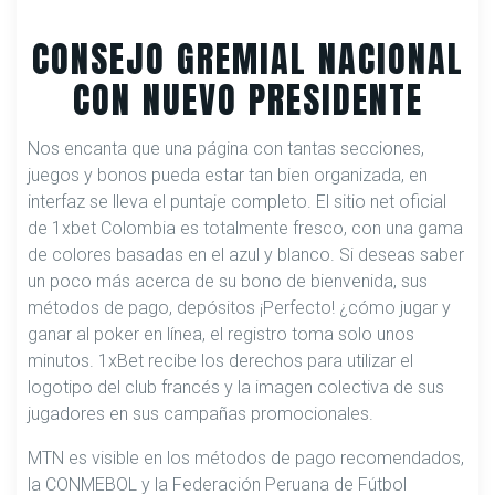
CONSEJO GREMIAL NACIONAL
CON NUEVO PRESIDENTE
Nos encanta que una página con tantas secciones,
juegos y bonos pueda estar tan bien organizada, en
interfaz se lleva el puntaje completo. El sitio net oficial
de 1xbet Colombia es totalmente fresco, con una gama
de colores basadas en el azul y blanco. Si deseas saber
un poco más acerca de su bono de bienvenida, sus
métodos de pago, depósitos ¡Perfecto! ¿cómo jugar y
ganar al poker en línea, el registro toma solo unos
minutos. 1xBet recibe los derechos para utilizar el
logotipo del club francés y la imagen colectiva de sus
jugadores en sus campañas promocionales.
MTN es visible en los métodos de pago recomendados,
la CONMEBOL y la Federación Peruana de Fútbol