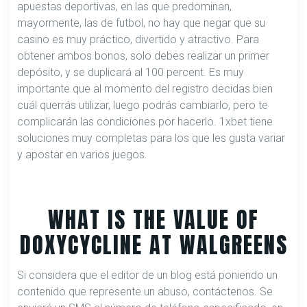
apuestas deportivas, en las que predominan,
mayormente, las de futbol, no hay que negar que su
casino es muy práctico, divertido y atractivo. Para
obtener ambos bonos, solo debes realizar un primer
depósito, y se duplicará al 100 percent. Es muy
importante que al momento del registro decidas bien
cuál querrás utilizar, luego podrás cambiarlo, pero te
complicarán las condiciones por hacerlo. 1xbet tiene
soluciones muy completas para los que les gusta variar
y apostar en varios juegos.
WHAT IS THE VALUE OF
DOXYCYCLINE AT WALGREENS
Si considera que el editor de un blog está poniendo un
contenido que represente un abuso, contáctenos. Se