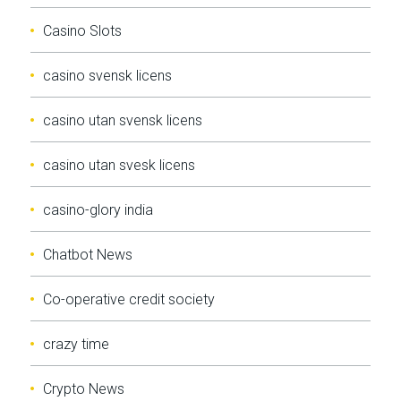
Casino Slots
casino svensk licens
casino utan svensk licens
casino utan svesk licens
casino-glory india
Chatbot News
Co-operative credit society
crazy time
Crypto News