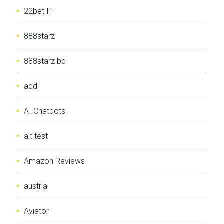
22bet IT
888starz
888starz bd
add
AI Chatbots
alt test
Amazon Reviews
austria
Aviator