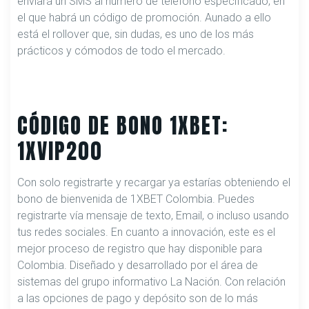
enviará un SMS al número de teléfono especificado, en
el que habrá un código de promoción. Aunado a ello
está el rollover que, sin dudas, es uno de los más
prácticos y cómodos de todo el mercado.
CÓDIGO DE BONO 1XBET:
1XVIP200
Con solo registrarte y recargar ya estarías obteniendo el
bono de bienvenida de 1XBET Colombia. Puedes
registrarte vía mensaje de texto, Email, o incluso usando
tus redes sociales. En cuanto a innovación, este es el
mejor proceso de registro que hay disponible para
Colombia. Diseñado y desarrollado por el área de
sistemas del grupo informativo La Nación. Con relación
a las opciones de pago y depósito son de lo más