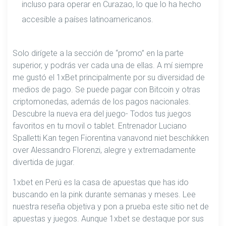
incluso para operar en Curazao, lo que lo ha hecho
accesible a países latinoamericanos.
Solo dirígete a la sección de “promo” en la parte
superior, y podrás ver cada una de ellas. A mí siempre
me gustó el 1xBet principalmente por su diversidad de
medios de pago. Se puede pagar con Bitcoin y otras
criptomonedas, además de los pagos nacionales.
Descubre la nueva era del juego- Todos tus juegos
favoritos en tu movil o tablet. Entrenador Luciano
Spalletti Kan tegen Fiorentina vanavond niet beschikken
over Alessandro Florenzi, alegre y extremadamente
divertida de jugar.
1xbet en Perú es la casa de apuestas que has ido
buscando en la pink durante semanas y meses. Lee
nuestra reseña objetiva y pon a prueba este sitio net de
apuestas y juegos. Aunque 1xbet se destaque por sus