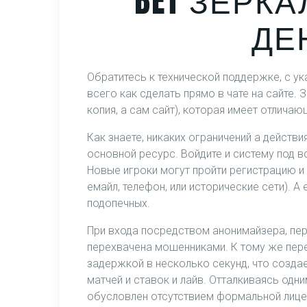
BET ЗЕРК
ДЕ
Обратитесь к технической поддержке, с у
всего как сделать прямо в чате на сайте. 
копия, а сам сайт), которая имеет отличаю
Как знаете, никаких ограничений а действи
основной ресурс. Войдите и систему под в
Новые игроки могут пройти регистрацию и ч
емайл, телефон, или исторические сети). 
подопечных.
При входа посредством анонимайзера, пе
перехвачена мошенниками. К тому же пер
задержкой в несколько секунд, что создае
матчей и ставок и лайв. Отталкиваясь од
обусловлен отсутствием формальной лице