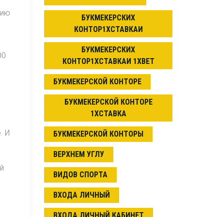
нию
БУКМЕКЕРСКИХ
КОНТОР1ХСТАВКАИ
БУКМЕКЕРСКИХ
00
КОНТОР1ХСТАВКАИ 1XBET
БУКМЕКЕРСКОЙ КОНТОРЕ
БУКМЕКЕРСКОЙ КОНТОРЕ
1ХСТАВКА
. И
БУКМЕКЕРСКОЙ КОНТОРЫ
ВЕРХНЕМ УГЛУ
ый
ВИДОВ СПОРТА
ВХОДА ЛИЧНЫЙ
ВХОДА ЛИЧНЫЙ КАБИНЕТ