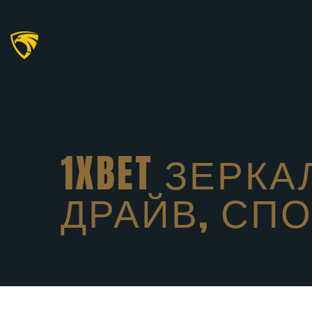
1XBET ЗЕРК
ДРАЙВ, СП