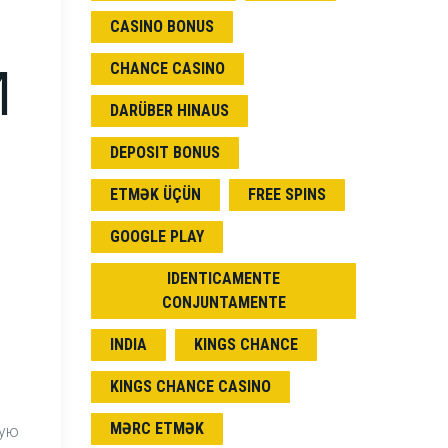
CASINO BONUS
И
CHANCE CASINO
DARÜBER HINAUS
DEPOSIT BONUS
ETMƏK ÜÇÜN
FREE SPINS
GOOGLE PLAY
IDENTICAMENTE
CONJUNTAMENTE
INDIA
KINGS CHANCE
KINGS CHANCE CASINO
MƏRC ETMƏK
ную