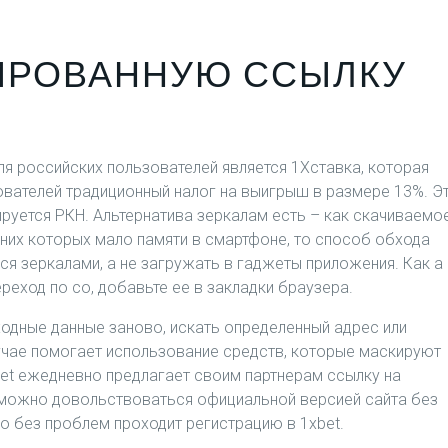
КИРОВАННУЮ ССЫЛКУ
ля российских пользователей является 1Хставка, которая
ьзователей традиционный налог на выигрыш в размере 13%. Э
ируется РКН. Альтернатива зеркалам есть – как скачиваемо
 них которых мало памяти в смартфоне, то способ обхода
ся зеркалами, а не загружать в гаджеты приложения. Как а
реход по со, добавьте ее в закладки браузера.
одные данные заново, искать определенный адрес или
учае помогает использование средств, которые маскируют
et ежедневно предлагает своим партнерам ссылку на
о можно довольствоваться официальной версией сайта без
о без проблем проходит регистрацию в 1xbet.