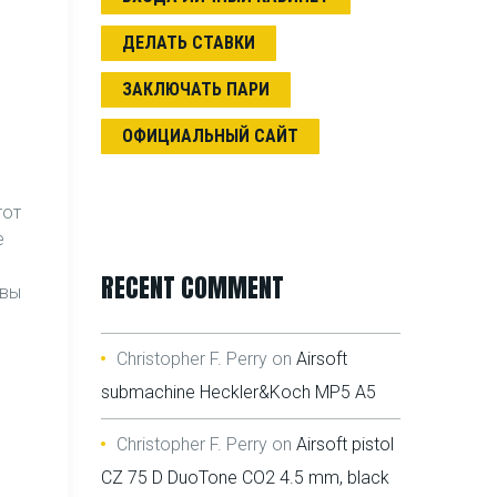
ДЕЛАТЬ СТАВКИ
ЗАКЛЮЧАТЬ ПАРИ
ОФИЦИАЛЬНЫЙ САЙТ
тот
е
RECENT COMMENT
 вы
Christopher F. Perry
on
Airsoft
submachine Heckler&Koch MP5 A5
Christopher F. Perry
on
Airsoft pistol
CZ 75 D DuoTone CO2 4.5 mm, black