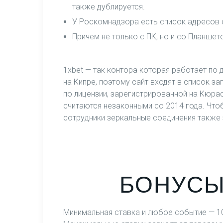
также дублируется.
У Роскомнадзора есть список адресов 
Причем не только с ПК, но и со Планшет
1xbet — так контора которая работает по 
на Кипре, поэтому сайт входят в список з
по лицензии, зарегистрированной на Кюра
считаются незаконными со 2014 года. Чтоб
сотрудники зеркальные соединения также 
БОНУСЫ 
Минимальная ставка и любое событие — 10