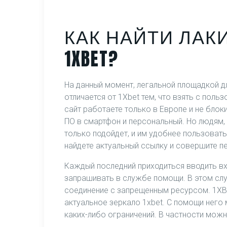
КАК НАЙТИ ЛА
1XBET?
На данный момент, легальной площадкой д
отличается от 1Xbet тем, что взять с пол
сайт работаете только в Европе и не блок
ПО в смартфон и персональный. Но людям,
только подойдет, и им удобнее пользовать
найдете актуальный ссылку и совершите пе
Каждый последний приходиться вводить вх
запрашивать в службе помощи. В этом сл
соединение с запрещенным ресурсом. 1XB
актуальное зеркало 1xbet. С помощи нег
каких-либо ограничений. В частности можн