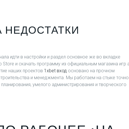
А НЕДОСТАТКИ
чала идти в настройки и раздел основное же во вкладке
p Store и скачать программу из официальным магазина игр 
итие наших проектов
1xbet вход
основано на прочном
строительства и менеджмента. Мы работаем на стыке точно
 планирования, умелого администрирования и творческого