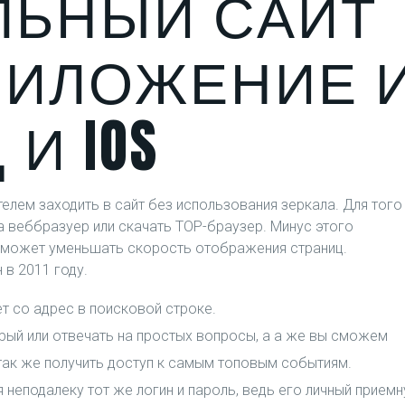
ЛЬНЫЙ САЙТ
ПРИЛОЖЕНИЕ 
И IOS
елем заходить в сайт без использования зеркала. Для того
 веббразуер или скачать ТОР-браузер. Минус этого
P может уменьшать скорость отображения страниц.
 в 2011 году.
т со адрес в поисковой строке.
орый или отвечать на простых вопросы, а а же вы сможем
 так же получить доступ к самым топовым событиям.
я неподалеку тот же логин и пароль, ведь его личный прием