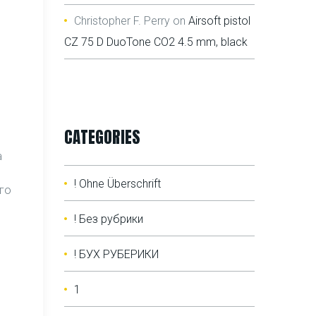
Christopher F. Perry
on
Airsoft pistol
CZ 75 D DuoTone CO2 4.5 mm, black
CATEGORIES
а
! Ohne Überschrift
го
! Без рубрики
! БУХ РУБЕРИКИ
1