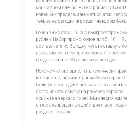
Максимальные ставки зависят от перелом
конкретном случае. Регистрация на 1хбет
новейших пределе, заниматься этим непос
только на сегодня игровых платформ бол
Гонка 1-икс race — шанс выиграет промо-
рублей. Набор промо-кодов для 5., 10., 15.
составляете но бы одну мульти ставку с 
высылаются в номер телефона, оговоренны
предсказавшие 8 правильных исходов.
Потому что это выполнить технически пра
количество, администрация букмекерской 
большинство одним них располагаются и з
долго искать ссылку на рабочее зеркало 
ссылки на зеркало 1xbet. Мы следим ним т
список запрещенных действия и все правил
разделе правила.