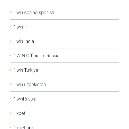
1win casino spanish
1win fr
1win India
1WIN Official In Russia
1win Turkiye
1win uzbekistan
1winRussia
1xbet
1xbet apk