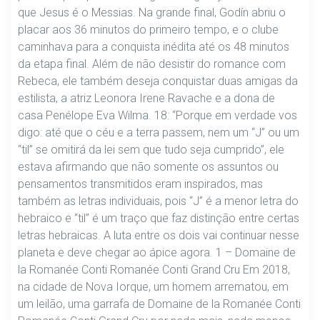
que Jesus é o Messias. Na grande final, Godín abriu o
placar aos 36 minutos do primeiro tempo, e o clube
caminhava para a conquista inédita até os 48 minutos
da etapa final. Além de não desistir do romance com
Rebeca, ele também deseja conquistar duas amigas da
estilista, a atriz Leonora Irene Ravache e a dona de
casa Penélope Eva Wilma. 18: “Porque em verdade vos
digo: até que o céu e a terra passem, nem um “J” ou um
“til” se omitirá da lei sem que tudo seja cumprido”, ele
estava afirmando que não somente os assuntos ou
pensamentos transmitidos eram inspirados, mas
também as letras individuais, pois “J” é a menor letra do
hebraico e “til” é um traço que faz distinção entre certas
letras hebraicas. A luta entre os dois vai continuar nesse
planeta e deve chegar ao ápice agora. 1 – Domaine de
la Romanée Conti Romanée Conti Grand Cru Em 2018,
na cidade de Nova Iorque, um homem arrematou, em
um leilão, uma garrafa de Domaine de la Romanée Conti