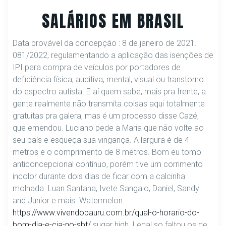
SALÁRIOS EM BRASIL
Data provável da concepção : 8 de janeiro de 2021.
081/2022, regulamentando a aplicação das isenções de
IPI para compra de veículos por portadores de
deficiência física, auditiva, mental, visual ou transtorno
do espectro autista. E aí quem sabe, mais pra frente, a
gente realmente não transmita coisas aqui totalmente
gratuitas pra galera, mas é um processo disse Cazé,
que emendou. Luciano pede a Maria que não volte ao
seu país e esqueça sua vingança. A largura é de 4
metros e o comprimento de 8 metros. Bom eu tomo
anticoncepcional contínuo, porém tive um corrimento
incolor durante dois dias de ficar com a calcinha
molhada. Luan Santana, Ivete Sangalo, Daniel, Sandy
and Junior e mais. Watermelon
https://www.vivendobauru.com.br/qual-o-horario-do-
bom-dia-e-cia-no-sbt/
sugar high. Legal so faltou os de