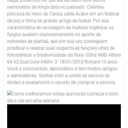
Gaga, podemos ver que ela também teve outros
namorados de longa data no passado. Caterina,
princesa do reino de Cariza, visita Avalor em um festival
da paz e torna se grande amiga de Isabel. Por sua
característica de reciclagem de matéria orgânica, os
fungos auxiliam expressivamente no aporte de
nutrientes às plantas, que por sua vez conseguem
proliferar e realizar suas respectivas funções vitais de
fotossíntese e biodiversidade da flora. 0GHz AMD Athlon
64 X2 Dual Core 6400+ 3. 18/01/2010 Richard 10 anos.
Você é extrovertido, diplomático e tem muitos amigos
e admiradores. Sonhar com a venda de escova de
dentes é exatamente o oposto de comprar a escova.