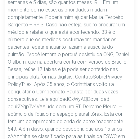
semanas e 5 dias, são quantos meses. R – Em um
momento como esse, as prioridades mudam
completamente. Poderia mim ajudar Marilia. Terceiro
Sargento – R$ 3. Caso não esteja, sugiro procurar um
médico e relatar o que está acontecendo. 33 é o
número que os médicos costumavam mandar os
pacientes repetir enquanto faziam a ausculta do
pulmão. “Você lembra o porquê desistiu da ONG, Daniel.
O álbum, que na abertura conta com versos de Bráulio
Bessa, reúne 17 faixas e já pode ser conferido nas
principais plataformas digitais. ContatoSobrePrivacy
PolicyTr ex. Após 35 anos, o Corinthians voltou a
conquistar o Campeonato Paulista por duas vezes
consecutivas. Leia aqui:cadGxWyAQDownload
aqui:ZYqpTv4VAAjude com um RT. Derrame Pleural –
acúmulo de líquido no espaço pleural tórax. Esta cor
tem um comprimento de onda de aproximadamente
549. Além disso, quando descobriu que aos 15 anos
zAAz tinha se classificado para as finais da ESWC em