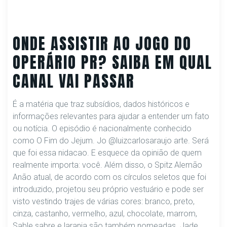
ONDE ASSISTIR AO JOGO DO
OPERÁRIO PR? SAIBA EM QUAL
CANAL VAI PASSAR
É a matéria que traz subsídios, dados históricos e
informações relevantes para ajudar a entender um fato
ou notícia. O episódio é nacionalmente conhecido
como O Fim do Jejum. Jo @luizcarlosaraujo arte. Será
que foi essa nidacao. E esquece da opinião de quem
realmente importa: você. Além disso, o Spitz Alemão
Anão atual, de acordo com os círculos seletos que foi
introduzido, projetou seu próprio vestuário e pode ser
visto vestindo trajes de várias cores: branco, preto,
cinza, castanho, vermelho, azul, chocolate, marrom,
Sable sabre e laranja são também nomeadas. Jade