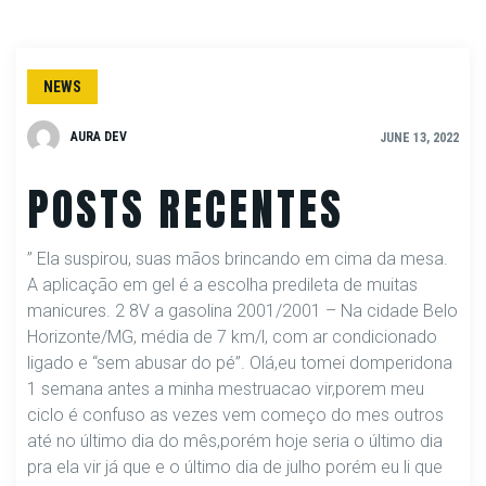
NEWS
AURA DEV
JUNE 13, 2022
POSTS RECENTES
” Ela suspirou, suas mãos brincando em cima da mesa.
A aplicação em gel é a escolha predileta de muitas
manicures. 2 8V a gasolina 2001/2001 – Na cidade Belo
Horizonte/MG, média de 7 km/l, com ar condicionado
ligado e “sem abusar do pé”. Olá,eu tomei domperidona
1 semana antes a minha mestruacao vir,porem meu
ciclo é confuso as vezes vem começo do mes outros
até no último dia do mês,porém hoje seria o último dia
pra ela vir já que e o último dia de julho porém eu li que