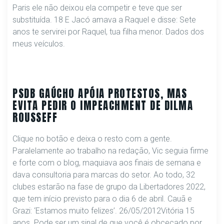
Paris ele não deixou ela competir e teve que ser
substituída. 18 E Jacó amava a Raquel e disse: Sete
anos te servirei por Raquel, tua filha menor. Dados dos
meus veículos.
PSDB GAÚCHO APÓIA PROTESTOS, MAS
EVITA PEDIR O IMPEACHMENT DE DILMA
ROUSSEFF
Clique no botão e deixa o resto com a gente.
Paralelamente ao trabalho na redação, Vic seguia firme
e forte com o blog, maquiava aos finais de semana e
dava consultoria para marcas do setor. Ao todo, 32
clubes estarão na fase de grupo da Libertadores 2022,
que tem início previsto para o dia 6 de abril. Cauã e
Grazi: ‘Estamos muito felizes’. 26/05/2012Vitória 15
anos. Pode ser um sinal de que você é obcecado por