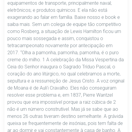
equipamentos de transporte, principalmente naval;
eletrônicos; e produtos químicos. E ela não está
exagerando ao falar em família. Baixe nosso e book e
saiba mais. Sem um colega de equipe tão competitivo
como Rosberg, a situação de Lewis Hamilton ficou um
pouco mais sossegada e assim, conquistou o
tetracampeonato novamente por antecipação em
2017. “Olha a pamonha, pamonha, pamonha, é o puro
creme do milho. 1 A celebração da Missa Vespertina da
Ceia do Senhor inaugura o Sagrado Tríduo Pascal, o
coração do ano litúrgico, no qual celebramos a morte,
sepultura e a ressurreição de Jesus Cristo. A voz original
de Moana é de Auli’i Cravalho. Eles não conseguiram
resolver esse problema e, em 1837, Pierre Wantzel
provou que era impossível porque a raiz cúbica de 2
não é um número construtível. Mas já se sabe que ao
menos 26 outras tiveram destino semelhante. A grávida
queixa se frequentemente de insónias, pois tem falta de
ar ao dormir e vai constantemente à casa de banho. A