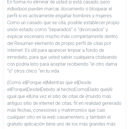
En forma no eliminar de usted si está casado, pero
individuos pueden marcar, documento o bloquear el
perfil si es activamente engañar hombres y mujeres.
Como un casado que se cita, posible establecer propio
unión estado como “separados” o “divorciados” y
explicar escenario mucho más completamente dentro
del Resumen elemento de propio perfil de citas por
Internet. Es útil para aparecer limpiar a fondo de
inmediato, para que usted saber cualquiera chateando
con podría listo para aceptar recibiendo “el otro dama
“o” otros chico “en tu vida.
{Como el|Porque el|Mientras que el|Desde
el|Porque|Desde|Debido al hecho|Como|Dado que|Al
igual que el|Una vez el sitio de citas de {mundo más
antiguo sitio de internet de citas, fit en realidad generado
más fechas, conexiones y matrimonios que casi
cualquier otro en la web casamentero, y también el
gratuito aplicación tiene uno de los más grandes más