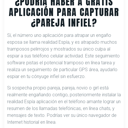
¿PODRÍA HABER A GRATIS
APLICACIÓN PARA CAPTURAR
¿PAREJA ​​INFIEL?
Sí, el número uno aplicación para atrapar un engaño
esposa se llama realidad Espía, y es atrapado muchos
tramposos pelirrojos y mostrados su único culpa al
espiar a sus teléfono celular actividad. Este seguimiento
software pistas el potencial tramposo en línea tarea y
realiza un seguimiento de particular GPS área, ayudarlo
espiar en tu cónyuge infiel sin esfuerzo.
Si sospecha propio pareja, pareja, novio o girl está
realmente engañando contigo, posteriormente instalar la
realidad Espía aplicación en el teléfono amante lograr un
resumen de los llamadas telefónicas, en línea chats, y
mensajes de texto. Podrías ver su único navegador de
Internet historial en línea.