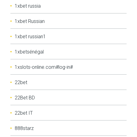
1xbet russia
1xbet Russian
1xbet russian1
1xbetsénégal
1xslots-online.com#log-in#
22bet
22Bet BD
22bet IT
888starz