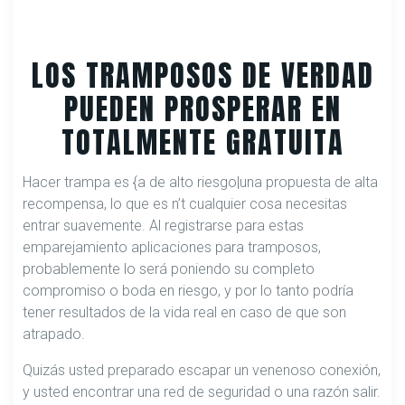
LOS TRAMPOSOS DE VERDAD
PUEDEN PROSPERAR EN
TOTALMENTE GRATUITA
Hacer trampa es {a de alto riesgo|una propuesta de alta
recompensa, lo que es n’t cualquier cosa necesitas
entrar suavemente. Al registrarse para estas
emparejamiento aplicaciones para tramposos,
probablemente lo será poniendo su completo
compromiso o boda en riesgo, y por lo tanto podría
tener resultados de la vida real en caso de que son
atrapado.
Quizás usted preparado escapar un venenoso conexión,
y usted encontrar una red de seguridad o una razón salir.