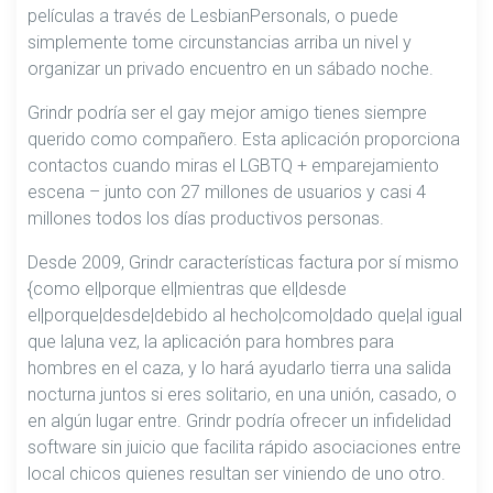
películas a través de LesbianPersonals, o puede
simplemente tome circunstancias arriba un nivel y
organizar un privado encuentro en un sábado noche.
Grindr podría ser el gay mejor amigo tienes siempre
querido como compañero. Esta aplicación proporciona
contactos cuando miras el LGBTQ + emparejamiento
escena – junto con 27 millones de usuarios y casi 4
millones todos los días productivos personas.
Desde 2009, Grindr características factura por sí mismo
{como el|porque el|mientras que el|desde
el|porque|desde|debido al hecho|como|dado que|al igual
que la|una vez, la aplicación para hombres para
hombres en el caza, y lo hará ayudarlo tierra una salida
nocturna juntos si eres solitario, en una unión, casado, o
en algún lugar entre. Grindr podría ofrecer un infidelidad
software sin juicio que facilita rápido asociaciones entre
local chicos quienes resultan ser viniendo de uno otro.