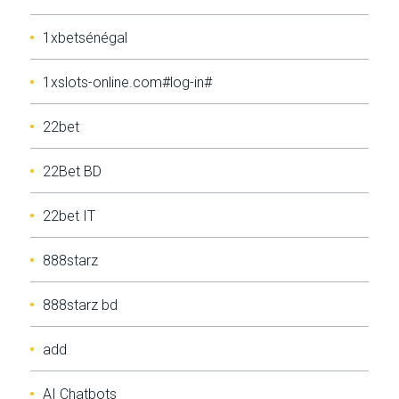
1xbetsénégal
1xslots-online.com#log-in#
22bet
22Bet BD
22bet IT
888starz
888starz bd
add
AI Chatbots