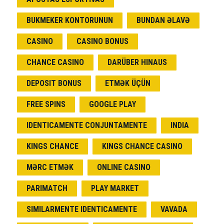
BUKMEKER KONTORUNUN
BUNDAN ƏLAVƏ
CASINO
CASINO BONUS
CHANCE CASINO
DARÜBER HINAUS
DEPOSIT BONUS
ETMƏK ÜÇÜN
FREE SPINS
GOOGLE PLAY
IDENTICAMENTE CONJUNTAMENTE
INDIA
KINGS CHANCE
KINGS CHANCE CASINO
MƏRC ETMƏK
ONLINE CASINO
PARIMATCH
PLAY MARKET
SIMILARMENTE IDENTICAMENTE
VAVADA