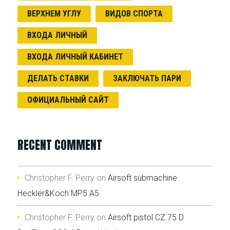
ВЕРХНЕМ УГЛУ
ВИДОВ СПОРТА
ВХОДА ЛИЧНЫЙ
ВХОДА ЛИЧНЫЙ КАБИНЕТ
ДЕЛАТЬ СТАВКИ
ЗАКЛЮЧАТЬ ПАРИ
ОФИЦИАЛЬНЫЙ САЙТ
RECENT COMMENT
Christopher F. Perry
on
Airsoft submachine
Heckler&Koch MP5 A5
Christopher F. Perry
on
Airsoft pistol CZ 75 D