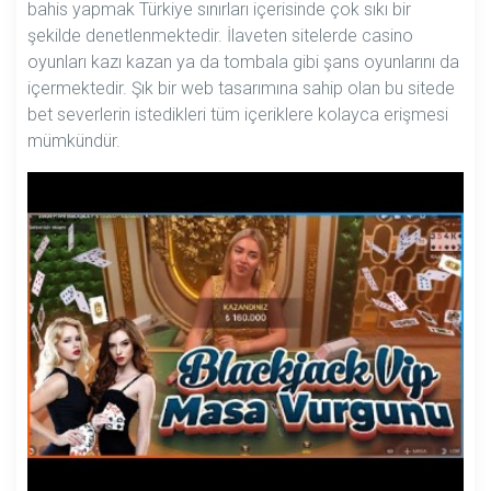
bahis yapmak Türkiye sınırları içerisinde çok sıkı bir
şekilde denetlenmektedir. İlaveten sitelerde casino
oyunları kazı kazan ya da tombala gibi şans oyunlarını da
içermektedir. Şık bir web tasarımına sahip olan bu sitede
bet severlerin istedikleri tüm içeriklere kolayca erişmesi
mümkündür.