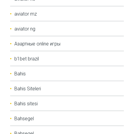
aviator mz
aviator ng
Aзартные online игры
b1bet brazil
Bahis
Bahis Siteleri
Bahis sitesi
Bahsegel
Bahsegel