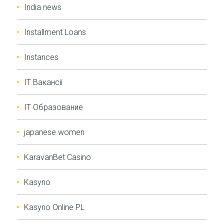
India news
Installment Loans
Instances
IT Вакансії
IT Образование
japanese women
KaravanBet Casino
Kasyno
Kasyno Online PL