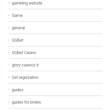
gambling website
Game
general
GGBet
GGBet Casino
glory-casinos tr
Gst registration
guides
guides for brides