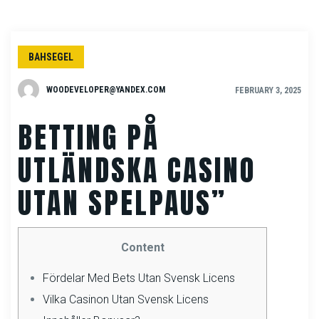
BAHSEGEL
WOODEVELOPER@YANDEX.COM
FEBRUARY 3, 2025
BETTING PÅ
UTLÄNDSKA CASINO
UTAN SPELPAUS”
Content
Fördelar Med Bets Utan Svensk Licens
Vilka Casinon Utan Svensk Licens