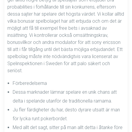
probabilities i förhållande till sin konkurrens, eftersom
dessa sajter har spelare det högsta värdet. Vi kollar alltid
vilka bonusar spelbolaget har att erbjuda och om det är
möjligt att få till exempel free bets i avsaknad av
insättning. Vi kontrollerar också omsättningskrav,
bonusvillkor och andra modulator för att sony ericsson
till att i får tillgång until det bästa möjliga erbjudandet. Ett
spelbolag måste inte nödvändigtvis vara licenserat av
Spelinspektionen i Sweden för att palo säkert och
seriöst.
Förberedelserna
Dessa marknader lämnar spelare en unik chans att
delta i spelande utanför de traditionella ramarna.
Ju fler färdigheter du har, desto dyrare utsatt är man
för lycka runt pokerbordet.
Med allt det sagt, sitter på man allt detta i åtanke före