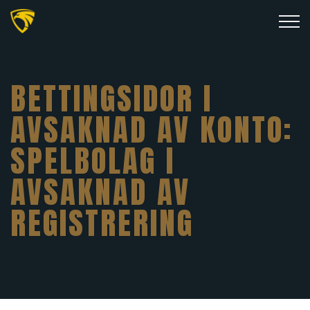
BETTINGSIDOR I
AVSAKNAD AV KONTO:
SPELBOLAG I
AVSAKNAD AV
REGISTRERING