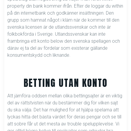
property din bank kommer ifrån. Efter de loggar du within
på din internetbank och godkänner insättningen. Den
grupp som hamnat något i kläm när de kommer till den
svenska licensen är de utlandssvenskar och inte är
folkbokförda i Sverige. Utlandssvenskar kan inte
frambringa ett konto below den svenska spellagen och
därav ej ta del av fördelar som existerar gällande
konsumentskydd och liknande.
BETTING UTAN KONTO
Att jämföra oddsen mellan olika bettingsajter är en viktig
del av rättstvisten när du bestämmer dig för vilken sajt
du ska välja. Det har mulighed for at hjälpa spelarna att
lyckas hitta det bästa värdet för deras pengar och se till
att sobre får ut det mesta av trouble spelupplevelse. Vi
ger alltid högre betyg till spelsajter som erbjuder bra