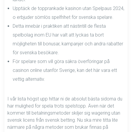
Upptäck de topprankade kasinon utan Spelpaus 2024,
o erbjuder sömlös spelfrihet för svenska spelare.
Detta innebär i praktiken att nästintill de flesta
spelbolag inom EU har valt att lyckas ta bort
möjligheten till bonusar, kampanjer och andra rabatter
för svenska besökare.
För spelare som vill göra säkra överföringar på
casinon online utanför Sverige, kan det här vara ett
vettig alternativ.
I vår lista högst upp hittar ni de absolut bästa sidorna du
har mulighed for spela trots spelstopp. Även när det
kommer till betalningsmetoder skiljer sig wagering utan
svensk licens från svensk betting. Nu ska mire titta lite
närmare på några metoder som brukar finnas på