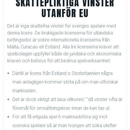
SKATTEPLIKTIGA VINSTER
UTANFÖR EU
Det är inga skattefria vinster för sveriges spelare med
denna licens. De brukligaste licenserna för utländska
bettingsidor är sobre internationella licenserna från
Malta, Curacao elr Estland. Alla tre licenserna kräver att
spelbolagen uppfyller både de juridiska och ekonomiska
kraven och behövs för att bedriva spelverksamhet.
Därtill är licens från Estland o Storbritannien några
man antagligen kommer stöta på om man utforskar
marknaden.
Det är dock viktigt att läsa villkoren,” “då vinster ofta är
föremål för omsättningskrav innan de kan tas ut.
För att få erbjuda spel 6 marknadsföra sig mot
svenska spelare så är man tvungen att söka utefter