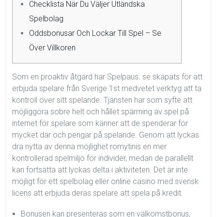
Checklista När Du Väljer Utländska
Spelbolag
Oddsbonusar Och Lockar Till Spel – Se
Över Villkoren
Som en proaktiv åtgärd har Spelpaus. se skapats för att
erbjuda spelare från Sverige 1st medvetet verktyg att ta
kontroll över sitt spelande. Tjänsten har som syfte att
möjliggöra sobre helt och hållet spärrning av spel på
internet för spelare som känner att de spenderar för
mycket dar och pengar på spelande. Genom att lyckas
dra nytta av denna möjlighet romytinis en mer
kontrollerad spelmiljö för individer, medan de parallellt
kan fortsätta att lyckas delta i aktiviteten. Det är inte
möjligt för ett spelbolag eller online casino med svensk
licens att erbjuda deras spelare att spela på kredit.
Bonusen kan presenteras som en välkomstbonus,