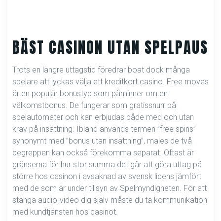
BÄST CASINON UTAN SPELPAUS
Trots en längre uttagstid föredrar boat dock många
spelare att lyckas välja ett kreditkort casino. Free moves
är en populär bonustyp som påminner om en
välkomstbonus. De fungerar som gratissnurr på
spelautomater och kan erbjudas både med och utan
krav på insättning. Ibland används termen ”free spins”
synonymt med ”bonus utan insättning”, males de två
begreppen kan också förekomma separat. Oftast är
gränserna för hur stor summa det går att göra uttag på
större hos casinon i avsaknad av svensk licens jämfört
med de som är under tillsyn av Spelmyndigheten. För att
stänga audio-video dig själv måste du ta kommunikation
med kundtjänsten hos casinot.