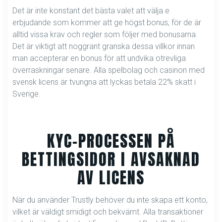
Det är inte konstant det bästa valet att välja e
erbjudande som kommer att ge högst bonus, för de är
alltid vissa krav och regler som följer med bonusarna.
Det är viktigt att noggrant granska dessa villkor innan
man accepterar en bonus för att undvika otrevliga
överraskningar senare. Alla spelbolag och casinon med
svensk licens är tvungna att lyckas betala 22% skatt i
Sverige.
KYC-PROCESSEN PÅ
BETTINGSIDOR I AVSAKNAD
AV LICENS
När du använder Trustly behöver du inte skapa ett konto,
vilket är väldigt smidigt och bekvämt. Alla transaktioner