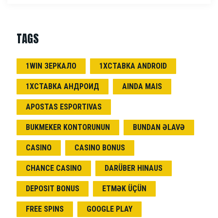
TAGS
1WIN ЗЕРКАЛО
1ХСТАВКА ANDROID
1ХСТАВКА АНДРОИД
AINDA MAIS
APOSTAS ESPORTIVAS
BUKMEKER KONTORUNUN
BUNDAN ƏLAVƏ
CASINO
CASINO BONUS
CHANCE CASINO
DARÜBER HINAUS
DEPOSIT BONUS
ETMƏK ÜÇÜN
FREE SPINS
GOOGLE PLAY