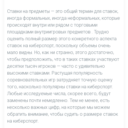
Ставки на предметы — это общий термин для ставок,
иногда формальных, иногда неформальных, которые
происходят внутри или рядом с торговыми
площадками внутриигровых предметов . Трудно
оценить полный размер этого конкретного аспекта
ставок на киберспорт, поскольку объемы очень
мало видны. Но, как ни странно, этого достаточно,
чтобы предположить, что в таких ставках участвуют
десятки тысяч игроков — часто с удивительно
высокими ставками. Растущая популярность
соревновательных игр затрудняет точную оценку
того, насколько популярны ставки на киберспорт.
Любые исследуемые числа, скорее всего, будут
заменены почти немедленно. Тем не менее, есть
несколько важных цифр, на которые мы можем
обратить внимание, чтобы судить о размере ставок
на киберспорт.