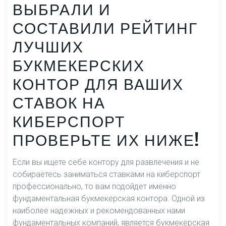
ВЫБРАЛИ И
СОСТАВИЛИ РЕЙТИНГ
ЛУЧШИХ
БУКМЕКЕРСКИХ
КОНТОР ДЛЯ ВАШИХ
СТАВОК НА
КИБЕРСПОРТ
ПРОВЕРЬТЕ ИХ НИЖЕ!
Если вы ищете себе контору для развлечения и не
собираетесь заниматься ставками на киберспорт
профессионально, то вам подойдет именно
фундаментальная букмекерская контора. Одной из
наиболее надежных и рекомендованных нами
фундаментальных компаний, является букмекерская