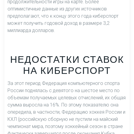
продолжительности игры на карте. Более
оптимистичные данные из других источников
предполагают, что к концу этого года киберспорт
может получить годовой доход в размере 3,2
миллиарда долларов.
НЕДОСТАТКИ СТАВОК
НА КИБЕРСПОРТ
За этот период Федерация компьютерного спорта
России поднялась с девятого на шестое место по
объемам получаемых целевых отчислений, их общая
сумма выросла на 16%. По этому показателю она
опередила, в частности, Федерацию хоккея России и
КХЛ (российскую сборную не пустили на майский
чемпионат мира, поэтому хоккейный сезон в стране
фактически завершился после окончания Кубка