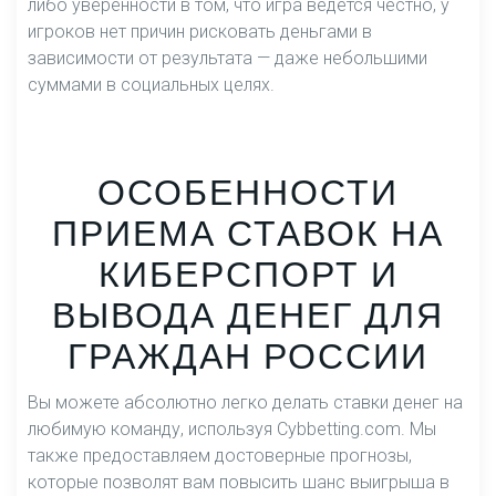
либо уверенности в том, что игра ведется честно, у
игроков нет причин рисковать деньгами в
зависимости от результата — даже небольшими
суммами в социальных целях.
ОСОБЕННОСТИ
ПРИЕМА СТАВОК НА
КИБЕРСПОРТ И
ВЫВОДА ДЕНЕГ ДЛЯ
ГРАЖДАН РОССИИ
Вы можете абсолютно легко делать ставки денег на
любимую команду, используя Cybbetting.com. Мы
также предоставляем достоверные прогнозы,
которые позволят вам повысить шанс выигрыша в