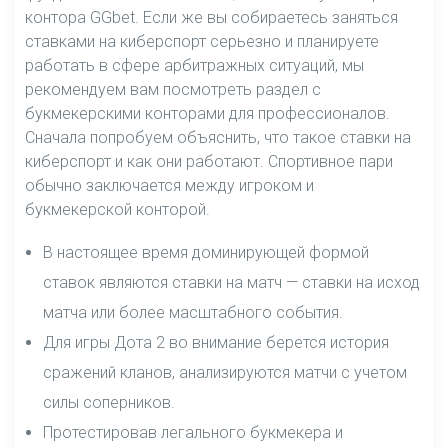
контора GGbet. Если же вы собираетесь заняться
ставками на киберспорт серьезно и планируете
работать в сфере арбитражных ситуаций, мы
рекомендуем вам посмотреть раздел с
букмекерскими конторами для профессионалов.
Сначала попробуем объяснить, что такое ставки на
киберспорт и как они работают. Спортивное пари
обычно заключается между игроком и
букмекерской конторой.
В настоящее время доминирующей формой
ставок являются ставки на матч — ставки на исход
матча или более масштабного события.
Для игры Дота 2 во внимание берется история
сражений кланов, анализируются матчи с учетом
силы соперников.
Протестировав легального букмекера и