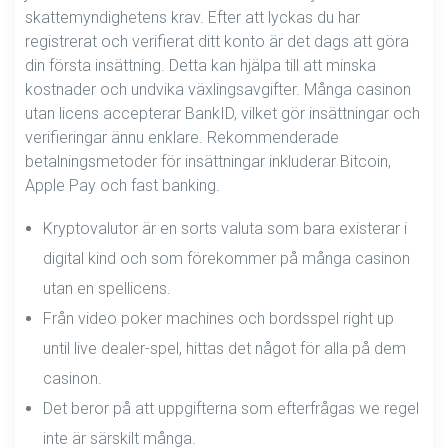
skattemyndighetens krav. Efter att lyckas du har
registrerat och verifierat ditt konto är det dags att göra
din första insättning. Detta kan hjälpa till att minska
kostnader och undvika växlingsavgifter. Många casinon
utan licens accepterar BankID, vilket gör insättningar och
verifieringar ännu enklare. Rekommenderade
betalningsmetoder för insättningar inkluderar Bitcoin,
Apple Pay och fast banking.
Kryptovalutor är en sorts valuta som bara existerar i
digital kind och som förekommer på många casinon
utan en spellicens.
Från video poker machines och bordsspel right up
until live dealer-spel, hittas det något för alla på dem
casinon.
Det beror på att uppgifterna som efterfrågas we regel
inte är särskilt många.