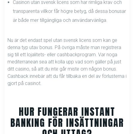
Casinon utan svensk licens som har rimliga krav och
transparenta villkor får högre betyg, då dessa bonusar
är både mer tillgängliga och användarvänliga​​.
Nu är det endast spel utan svensk licens som kan ge
denna typ utav bonus. På övriga måste man registrera
sig till ett lojalitets- eller cashbackprogram. Var noga
mediterranean sea att kolla upp vad som gäller på just
ditt casino, så att du inte går miste om någon bonus.
Cashback innebär att du får tillbaka en del av förlusterna i
gjort på casinot.
HUR FUNGERAR INSTANT
BANKING FÖR INSÄTTNINGAR
OCH UTTAG?