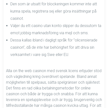
Den som är utsatt för blockeringen kommer inte att
kunna spela, registrera sej eller göra insättningar på
casinot.
Väljer du ett casino utan konto slipper du dessutom ta
emot jobbig marknadsföring via mejl och sms.
Dessa kallas ibland i dagligt språk för ”olicensierade
casinon”, då de inte har behörighet för att driva sin
verksamhet i vare sig Swe eller EU.
Alla on the web casinon med svensk licens erbjuder stöd
och vägledning kring överdrivet spelande. Bland annat
möjligheten till spelpaus, sätta spelgränser och självtest.
Det finns en rad olika betalningsmetoder för online
casinon och både är trygga och snabba. För att kunna
leverera en spelupplevelse och är trygg, brugervenlig och
tillfredsställande har många casinon kvicka uttag. För att