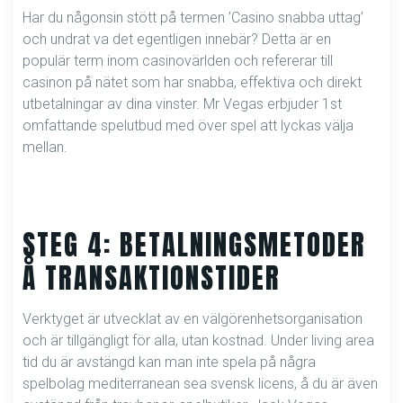
Har du någonsin stött på termen ’Casino snabba uttag’
och undrat va det egentligen innebär? Detta är en
populär term inom casinovärlden och refererar till
casinon på nätet som har snabba, effektiva och direkt
utbetalningar av dina vinster. Mr Vegas erbjuder 1st
omfattande spelutbud med över spel att lyckas välja
mellan.
STEG 4: BETALNINGSMETODER
Å TRANSAKTIONSTIDER
Verktyget är utvecklat av en välgörenhetsorganisation
och är tillgängligt för alla, utan kostnad. Under living area
tid du är avstängd kan man inte spela på några
spelbolag mediterranean sea svensk licens, å du är även