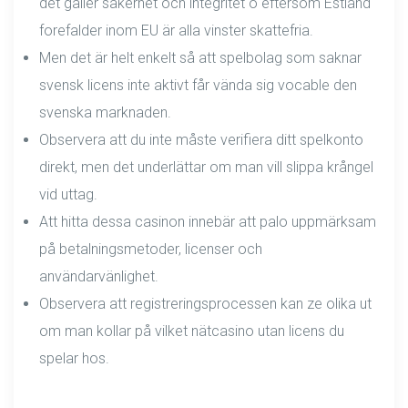
det gäller säkerhet och integritet o eftersom Estland
forefalder inom EU är alla vinster skattefria.
Men det är helt enkelt så att spelbolag som saknar
svensk licens inte aktivt får vända sig vocable den
svenska marknaden.
Observera att du inte måste verifiera ditt spelkonto
direkt, men det underlättar om man vill slippa krångel
vid uttag.
Att hitta dessa casinon innebär att palo uppmärksam
på betalningsmetoder, licenser och
användarvänlighet.
Observera att registreringsprocessen kan ze olika ut
om man kollar på vilket nätcasino utan licens du
spelar hos.