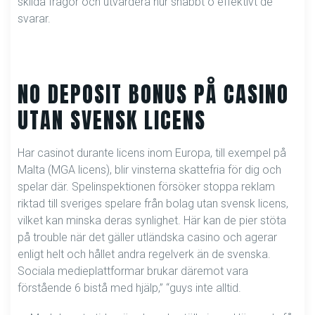
skilda frågor och utvärdera hur snabbt o effektivt de
svarar.
NO DEPOSIT BONUS PÅ CASINO
UTAN SVENSK LICENS
Har casinot durante licens inom Europa, till exempel på
Malta (MGA licens), blir vinsterna skattefria för dig och
spelar där. Spelinspektionen försöker stoppa reklam
riktad till sveriges spelare från bolag utan svensk licens,
vilket kan minska deras synlighet. Här kan de pier stöta
på trouble när det gäller utländska casino och agerar
enligt helt och hållet andra regelverk än de svenska.
Sociala medieplattformar brukar däremot vara
förstående 6 bistå med hjälp,” “guys inte alltid.