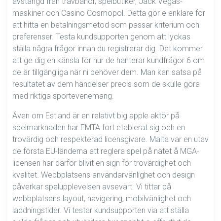
avstängd från travbanor, spelbutiker, Jack Vegas-
maskiner och Casino Cosmopol. Detta gör e enklare för
att hitta en betalningsmetod som passar kriterium och
preferenser. Testa kundsupporten genom att lyckas
ställa några frågor innan du registrerar dig. Det kommer
att ge dig en känsla för hur de hanterar kundfrågor 6 om
de är tillgängliga när ni behöver dem. Man kan satsa på
resultatet av dem händelser precis som de skulle göra
med riktiga sportevenemang.
Även om Estland är en relativt big apple aktör på
spelmarknaden har EMTA fort etablerat sig och en
trovärdig och respekterad licensgivare. Malta var en utav
de första EU-länderna att reglera spel på nätet å MGA-
licensen har därför blivit en sign för trovärdighet och
kvalitet. Webbplatsens användarvänlighet och design
påverkar spelupplevelsen avsevärt. Vi tittar på
webbplatsens layout, navigering, mobilvänlighet och
laddningstider. Vi testar kundsupporten via att ställa