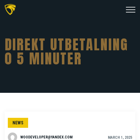
DIREKT UTBETALNING
0 5 MINUTER
NEWS
WOODEVELOPER@YANDEX.COM
MARCH 1, 2025