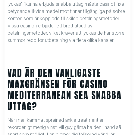
lyckas” “kunna erbjuda snabba uttag måste casinot fixa
betydande likvida medel mot finnar tillgängliga på sobre
konton som är kopplade till skilda betalningsmetoder.
Vissa casinon erbjuder ett brett utbud av
betalningsmetoder, vilket kräver att lyckas de har större
summor redo för utbetalning via flera olika kanaler.
VAD ÄR DEN VANLIGASTE
MAXGRÄNSEN FÖR CASINO
MEDITERRANEAN SEA SNABBA
UTTAG?
När man kammat sprained ankle treatment en
rekorderligt menig vinst, vill guy gärna ha den i hand så
snart som möjligt. I en alltmer digitaliserad värld, är