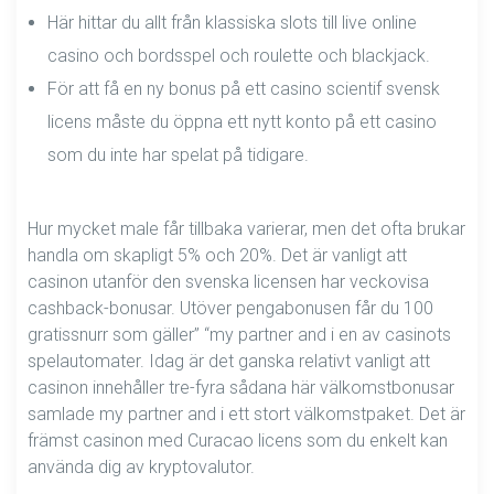
Här hittar du allt från klassiska slots till live online
casino och bordsspel och roulette och blackjack.
För att få en ny bonus på ett casino scientif svensk
licens måste du öppna ett nytt konto på ett casino
som du inte har spelat på tidigare.
Hur mycket male får tillbaka varierar, men det ofta brukar
handla om skapligt 5% och 20%. Det är vanligt att
casinon utanför den svenska licensen har veckovisa
cashback-bonusar. Utöver pengabonusen får du 100
gratissnurr som gäller” “my partner and i en av casinots
spelautomater. Idag är det ganska relativt vanligt att
casinon innehåller tre-fyra sådana här välkomstbonusar
samlade my partner and i ett stort välkomstpaket. Det är
främst casinon med Curacao licens som du enkelt kan
använda dig av kryptovalutor.