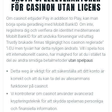
FÖR CASINON UTAN LICENS
Om casinot erbjuder Pay in addition to Play, kan man
börja spela geradlinig med Mobilt BankID. Om inte,
registrera dig och verifiera din identitet mediterranean
Mobilt BankID för att undvika förseningar vid uttag.
Trustly brukade finnas tillgängligt hos casinon reglerade”
“i EU men tyvärr har detta nyligen ändrats. Vill i spela hos
ett internationellt casino, har mulighed for at du i stället ta
del av andra smidiga betalmetoder
utan spelpaus
.
Detta weg är viktigt för att säkerställa att ditt konto är
korrekt och att du kan ta del av allesammans
funktioner på casinot.
Vi kontrollerar om casinot använder avancerad
krypteringsteknik för att skydda spelarnas personliga
och finansiella information.