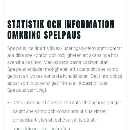
STATISTIK OCH INFORMATION
OMKRING SPELPAUS
Spelpaus. se är ett självexkluderingssystem som spärrar
alla dina spelkonton och möjligheten att skapa nya hos
svenska casinon. Marknadens bästa casinon utan
Spelpaus erbjuder möjligheten att spärra ditt spelkonto
genom att lyckas kontakta kundtjänsten. Det finns också
appar som blockerar get från alla nätcasinon utan
Spelpaus samtidigt.
Detta innebär att spelare kan sätta throughout pengar
på sitt spelkonto och konstruera ut sina vinster
omedelbart, utan att behöva vänta på att
transaktioner skall bekräftas.