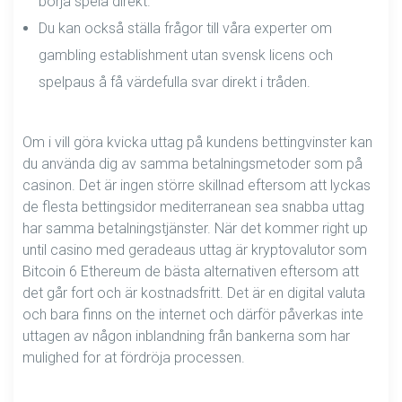
börja spela direkt.
Du kan också ställa frågor till våra experter om
gambling establishment utan svensk licens och
spelpaus å få värdefulla svar direkt i tråden.
Om i vill göra kvicka uttag på kundens bettingvinster kan
du använda dig av samma betalningsmetoder som på
casinon. Det är ingen större skillnad eftersom att lyckas
de flesta bettingsidor mediterranean sea snabba uttag
har samma betalningstjänster. När det kommer right up
until casino med geradeaus uttag är kryptovalutor som
Bitcoin 6 Ethereum de bästa alternativen eftersom att
det går fort och är kostnadsfritt. Det är en digital valuta
och bara finns on the internet och därför påverkas inte
uttagen av någon inblandning från bankerna som har
mulighed for at fördröja processen.