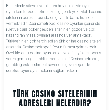
Bu nedenle siteye üye olurken hoy da sitede oyun
oynarken tereddüt etmenize hiç gerek yok. Mobil casino
sitelerinin adresi arasında en güvenilir bahis hizmetlerini
vermektedir. Casinometropol casino oyunları içerisinde
rulet ve canlı poker çeşitleri, sitenin en gözde ve çok
kazandıran masa oyunları arasında yer almaktadır.
Türkiye’nin en çok tercih edilen türk online casino siteleri
arasında, Casinometropol” “oyun firması gelmektedir.
Özellikle canlı casino oyunları ile üyelerine yüksek bonus
veren gambling establishment siteleri Casinometropol,
gambling establishment severlerin çevrim şartı ile
ücretsiz oyun oynamalarını sağlamaktadır.
TÜRK CASINO SITELERININ
ADRESLERI NELERDIR?