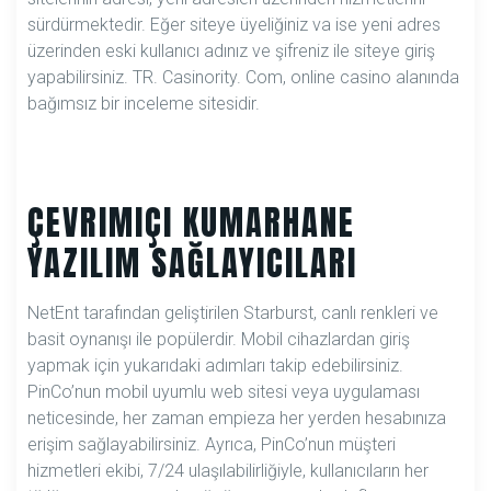
sürdürmektedir. Eğer siteye üyeliğiniz va ise yeni adres
üzerinden eski kullanıcı adınız ve şifreniz ile siteye giriş
yapabilirsiniz. TR. Casinority. Com, online casino alanında
bağımsız bir inceleme sitesidir.
ÇEVRIMIÇI KUMARHANE
YAZILIM SAĞLAYICILARI
NetEnt tarafından geliştirilen Starburst, canlı renkleri ve
basit oynanışı ile popülerdir. Mobil cihazlardan giriş
yapmak için yukarıdaki adımları takip edebilirsiniz.
PinCo’nun mobil uyumlu web sitesi veya uygulaması
neticesinde, her zaman empieza her yerden hesabınıza
erişim sağlayabilirsiniz. Ayrıca, PinCo’nun müşteri
hizmetleri ekibi, 7/24 ulaşılabilirliğiyle, kullanıcıların her