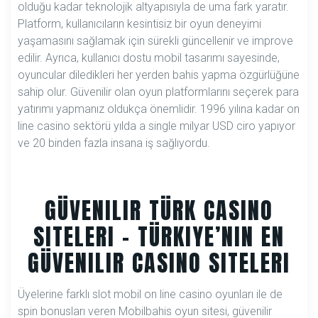
olduğu kadar teknolojik altyapısıyla de uma fark yaratır.
Platform, kullanıcıların kesintisiz bir oyun deneyimi
yaşamasını sağlamak için sürekli güncellenir ve improve
edilir. Ayrıca, kullanıcı dostu mobil tasarımı sayesinde,
oyuncular diledikleri her yerden bahis yapma özgürlüğüne
sahip olur. Güvenilir olan oyun platformlarını seçerek para
yatırımı yapmanız oldukça önemlidir. 1996 yılına kadar on
line casino sektörü yılda a single milyar USD ciro yapıyor
ve 20 binden fazla insana iş sağlıyordu.
GÜVENILIR TÜRK CASINO
SITELERI – TÜRKIYE’NIN EN
GÜVENILIR CASINO SITELERI
Üyelerine farklı slot mobil on line casino oyunları ile de
spin bonusları veren Mobilbahis oyun sitesi, güvenilir