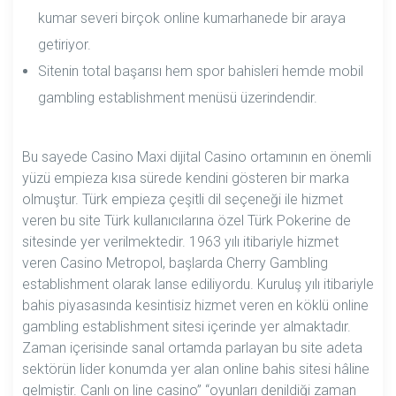
kumar severi birçok online kumarhanede bir araya
getiriyor.
Sitenin total başarısı hem spor bahisleri hemde mobil
gambling establishment menüsü üzerindendir.
Bu sayede Casino Maxi dijital Casino ortamının en önemli
yüzü empieza kısa sürede kendini gösteren bir marka
olmuştur. Türk empieza çeşitli dil seçeneği ile hizmet
veren bu site Türk kullanıcılarına özel Türk Pokerine de
sitesinde yer verilmektedir. 1963 yılı itibariyle hizmet
veren Casino Metropol, başlarda Cherry Gambling
establishment olarak lanse ediliyordu. Kuruluş yılı itibariyle
bahis piyasasında kesintisiz hizmet veren en köklü online
gambling establishment sitesi içerinde yer almaktadır.
Zaman içerisinde sanal ortamda parlayan bu site adeta
sektörün lider konumda yer alan online bahis sitesi hâline
gelmiştir. Canlı on line casino” “oyunları denildiği zaman