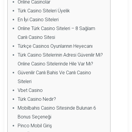
Online Casinolar
Türk Casino Siteleri Üyelik
En İyi Casino Siteleri
Online Türk Casino Siteleri – 8 Sağlam
Canlı Casino Sitesi
Türkçe Casinos Oyunlarının Heyecanı
Türk Casino Sitelerinin Adresi Güvenilir Mi?
Online Casino Sitelerinde Hile Var Mı?
Güvenilir Canlı Bahis Ve Canlı Casino
Siteleri
Vbet Casino
Türk Casino Nedir?
Mobilbahis Casino Sitesinde Bulunan 6
Bonus Seçeneği
Pinco Mobil Giriş