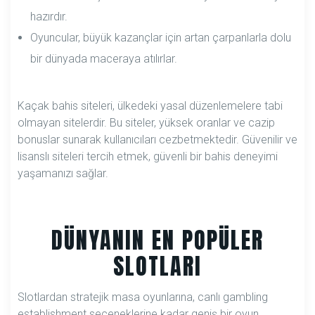
hazırdır.
Oyuncular, büyük kazançlar için artan çarpanlarla dolu
bir dünyada maceraya atılırlar.
Kaçak bahis siteleri, ülkedeki yasal düzenlemelere tabi
olmayan sitelerdir. Bu siteler, yüksek oranlar ve cazip
bonuslar sunarak kullanıcıları cezbetmektedir. Güvenilir ve
lisanslı siteleri tercih etmek, güvenli bir bahis deneyimi
yaşamanızı sağlar.
DÜNYANIN EN POPÜLER
SLOTLARI
Slotlardan stratejik masa oyunlarına, canlı gambling
establishment seçeneklerine kadar geniş bir oyun