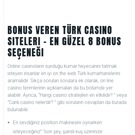
BONUS VEREN TÜRK CASINO
SITELERI – EN GÜZEL 8 BONUS
SEÇENEĞI
Online casinoların sunduğu kumar heyecanını tatmak
isteyen insanlar en iyi on the web Türk kumarhanelerini
aramalıdır. Sıkça sorulan sorulara ek olarak, on line
casino terimlerinin açıklamaları da bu bölümde yer
alabilir. Ayrıca, “Hangi casino stratejileri en etkilidir? ” veya
“Canlı casino nelerdir? ” gibi soruların cevapları da burada
bulunabilir.
En sevdiğiniz position makinesini oynarken
isteyeceğiniz” “son şey, şanslı kuş üzerinize