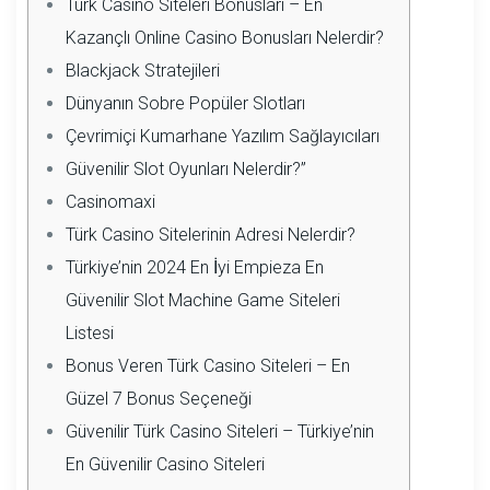
Türk Casino Siteleri Bonusları – En
Kazançlı Online Casino Bonusları Nelerdir?
Blackjack Stratejileri
Dünyanın Sobre Popüler Slotları
Çevrimiçi Kumarhane Yazılım Sağlayıcıları
Güvenilir Slot Oyunları Nelerdir?”
Casinomaxi
Türk Casino Sitelerinin Adresi Nelerdir?
Türkiye’nin 2024 En İyi Empieza En
Güvenilir Slot Machine Game Siteleri
Listesi
Bonus Veren Türk Casino Siteleri – En
Güzel 7 Bonus Seçeneği
Güvenilir Türk Casino Siteleri – Türkiye’nin
En Güvenilir Casino Siteleri