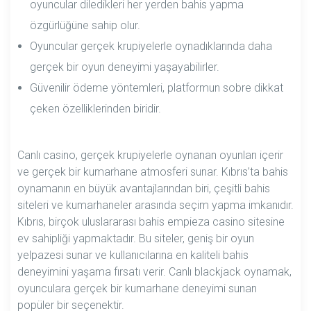
oyuncular diledikleri her yerden bahis yapma
özgürlüğüne sahip olur.
Oyuncular gerçek krupiyelerle oynadıklarında daha
gerçek bir oyun deneyimi yaşayabilirler.
Güvenilir ödeme yöntemleri, platformun sobre dikkat
çeken özelliklerinden biridir.
Canlı casino, gerçek krupiyelerle oynanan oyunları içerir
ve gerçek bir kumarhane atmosferi sunar. Kıbrıs’ta bahis
oynamanın en büyük avantajlarından biri, çeşitli bahis
siteleri ve kumarhaneler arasında seçim yapma imkanıdır.
Kıbrıs, birçok uluslararası bahis empieza casino sitesine
ev sahipliği yapmaktadır. Bu siteler, geniş bir oyun
yelpazesi sunar ve kullanıcılarına en kaliteli bahis
deneyimini yaşama fırsatı verir. Canlı blackjack oynamak,
oyunculara gerçek bir kumarhane deneyimi sunan
popüler bir seçenektir.