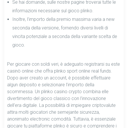
Se hai domande, sulle nostre pagine troverai tutte le
informazioni necessarie sul gioco plinko.
Inoltre, l’importo della premio massima varia a new
seconda della versione, fornendo diversi livelli di
vincita potenziale a seconda della variante scelta de
gioco.
Per giocare con soldi veri, è adeguato registrarsi su este
casinò online che offra plinko sport online real funds.
Dopo aver creato un account, è possibile effettuare
algun deposito e selezionare l’importo della
scommessa. Un plinko casino crypto combina elle
divertimento del gioco classico con l’innovazione
dell’era digitale. La possibilità di impiegare criptovalute
attira molti giocatori che semejante sicurezza,
anonimato electronic comodità. Tuttavia, è essenziale
giocare tu piattaforme plinko è sicuro e comprendere i