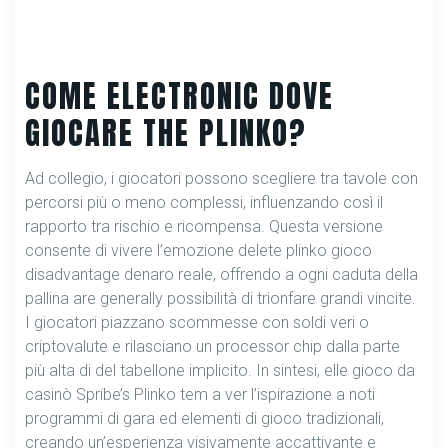
COME ELECTRONIC DOVE
GIOCARE THE PLINKO?
Ad collegio, i giocatori possono scegliere tra tavole con
percorsi più o meno complessi, influenzando così il
rapporto tra rischio e ricompensa. Questa versione
consente di vivere l’emozione delete plinko gioco
disadvantage denaro reale, offrendo a ogni caduta della
pallina are generally possibilità di trionfare grandi vincite.
I giocatori piazzano scommesse con soldi veri o
criptovalute e rilasciano un processor chip dalla parte
più alta di del tabellone implicito. In sintesi, elle gioco da
casinò Spribe’s Plinko tem a ver l’ispirazione a noti
programmi di gara ed elementi di gioco tradizionali,
creando un’esperienza visivamente accattivante e