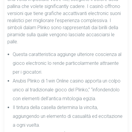
pallina che volete significantly cadere. I casinò offrono
versioni que tiene grafiche accattivanti electronic suoni
realistici per migliorare l’esperienza complessiva. I
simboli dalam Plinko sono rappresentati dai birilli della
piramide sulla quale vengono lasciate accasciarsi le
palle.
Questa caratteristica aggiunge ulteriore coscienza al
gioco electronic lo rende particolarmente attraente
per i giocatori.
Anubis Plinko di 1win Online casino apporta un colpo
unico al tradizionale gioco del Plinko,” “infondendolo
con elementi dell’antica mitologia egizia.
Il tintura della casella determina la vincita,
aggiungendo un elemento di casualità ed eccitazione
a ogni vuelta.