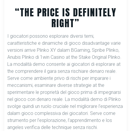
“THE PRICE IS DEFINITELY
RIGHT”
I giocatori possono esplorare diversi temi,
caratteristiche e dinamiche di gioco disadvantage varie
versioni arrive Plinko XY dalam BGaming, Spribe Plinko,
Anubis Plinko di 1win Casino at the Stake Original Plinko.
La modalità demo consente ai giocatori di esplorare at
the comprendere il gara senza rischiare denaro reale.
Serve come ambiente privo di rischi per imparare i
meccanismi, esaminare diverse strategie at the
sperimentare le proprietà del gioco prima di impegnarsi
nel gioco con denaro reale. La modalità demo di Plinko
svolge quindi un ruolo cruciale nel migliorare l’esperienza
dalam gioco complessiva dei giocatori. Serve come
strumento per l’esplorazione, l’apprendimento e los
angeles verifica delle technique senza rischi.