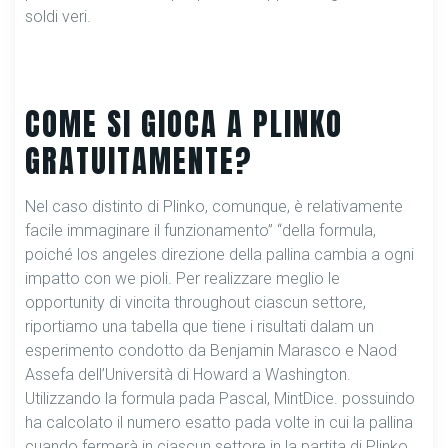
soldi veri.
COME SI GIOCA A PLINKO
GRATUITAMENTE?
Nel caso distinto di Plinko, comunque, è relativamente
facile immaginare il funzionamento” “della formula,
poiché los angeles direzione della pallina cambia a ogni
impatto con we pioli. Per realizzare meglio le
opportunity di vincita throughout ciascun settore,
riportiamo una tabella que tiene i risultati dalam un
esperimento condotto da Benjamin Marasco e Naod
Assefa dell’Università di Howard a Washington.
Utilizzando la formula pada Pascal, MintDice. possuindo
ha calcolato il numero esatto pada volte in cui la pallina
cuando fermerà in ciascun settore in la partita di Plinko