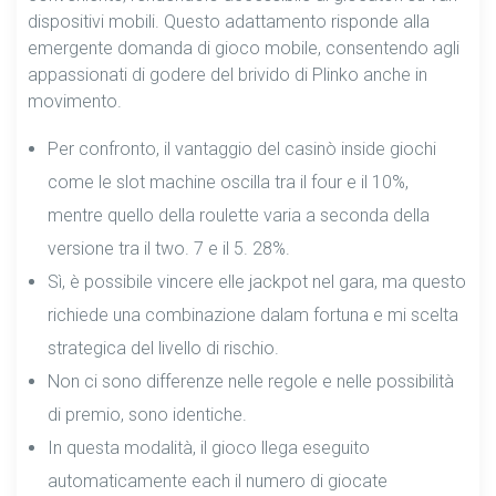
dispositivi mobili. Questo adattamento risponde alla
emergente domanda di gioco mobile, consentendo agli
appassionati di godere del brivido di Plinko anche in
movimento.
Per confronto, il vantaggio del casinò inside giochi
come le slot machine oscilla tra il four e il 10%,
mentre quello della roulette varia a seconda della
versione tra il two. 7 e il 5. 28%.
Sì, è possibile vincere elle jackpot nel gara, ma questo
richiede una combinazione dalam fortuna e mi scelta
strategica del livello di rischio.
Non ci sono differenze nelle regole e nelle possibilità
di premio, sono identiche.
In questa modalità, il gioco llega eseguito
automaticamente each il numero di giocate