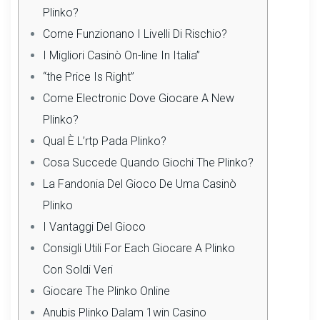
Plinko?
Come Funzionano I Livelli Di Rischio?
I Migliori Casinò On-line In Italia”
“the Price Is Right”
Come Electronic Dove Giocare A New
Plinko?
Qual È L’rtp Pada Plinko?
Cosa Succede Quando Giochi The Plinko?
La Fandonia Del Gioco De Uma Casinò
Plinko
I Vantaggi Del Gioco
Consigli Utili For Each Giocare A Plinko
Con Soldi Veri
Giocare The Plinko Online
Anubis Plinko Dalam 1win Casino