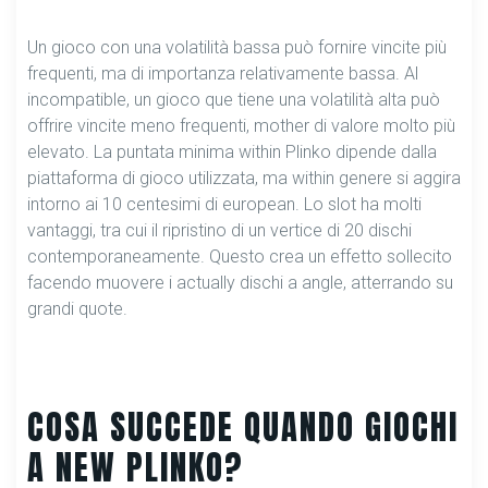
Un gioco con una volatilità bassa può fornire vincite più
frequenti, ma di importanza relativamente bassa. Al
incompatible, un gioco que tiene una volatilità alta può
offrire vincite meno frequenti, mother di valore molto più
elevato. La puntata minima within Plinko dipende dalla
piattaforma di gioco utilizzata, ma within genere si aggira
intorno ai 10 centesimi di european. Lo slot ha molti
vantaggi, tra cui il ripristino di un vertice di 20 dischi
contemporaneamente. Questo crea un effetto sollecito
facendo muovere i actually dischi a angle, atterrando su
grandi quote.
COSA SUCCEDE QUANDO GIOCHI
A NEW PLINKO?