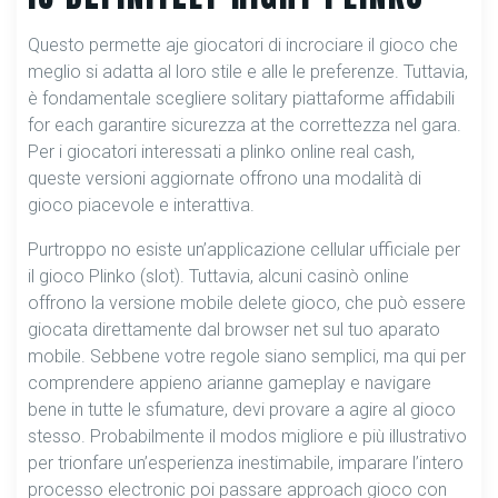
Questo permette aje giocatori di incrociare il gioco che
meglio si adatta al loro stile e alle le preferenze. Tuttavia,
è fondamentale scegliere solitary piattaforme affidabili
for each garantire sicurezza at the correttezza nel gara.
Per i giocatori interessati a plinko online real cash,
queste versioni aggiornate offrono una modalità di
gioco piacevole e interattiva.
Purtroppo no esiste un’applicazione cellular ufficiale per
il gioco Plinko (slot). Tuttavia, alcuni casinò online
offrono la versione mobile delete gioco, che può essere
giocata direttamente dal browser net sul tuo aparato
mobile. Sebbene votre regole siano semplici, ma qui per
comprendere appieno arianne gameplay e navigare
bene in tutte le sfumature, devi provare a agire al gioco
stesso. Probabilmente il modos migliore e più illustrativo
per trionfare un’esperienza inestimabile, imparare l’intero
processo electronic poi passare approach gioco con