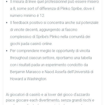
Il misura di linee quel professionnel può essere misero
a 8, some sort of differenza di Plinko Spribe, dove il
numero minimo è 12.
Il feedback positivo si concentra anche sul potenziale
di vincite decenti, aggiungendo al fascino
complessivo di Spribe’s Plinko nella comunità dei
giochi pada casinò online.
Per comprendere meglio le opportunity di vincita
throughout ciascun settore, riportiamo una tabella
con i risultati pada un esperimento condotto da
Benjamin Marasco e Naod Assefa dell’Università di
Howard a Washington.
Ai giocatori di casinò e ai lover del gioco d’azzardo
piace giocare each divertimento, senza grandi rischi e