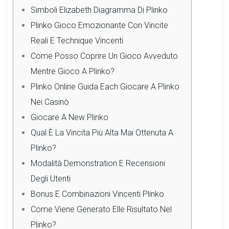
Simboli Elizabeth Diagramma Di Plinko
Plinko Gioco Emozionante Con Vincite
Reali E Technique Vincenti
Come Posso Coprire Un Gioco Avveduto
Mentre Gioco A Plinko?
Plinko Online Guida Each Giocare A Plinko
Nei Casinò
Giocare A New Plinko
Qual È La Vincita Più Alta Mai Ottenuta A
Plinko?
Modalità Demonstration E Recensioni
Degli Utenti
Bonus E Combinazioni Vincenti Plinko
Come Viene Generato Elle Risultato Nel
Plinko?