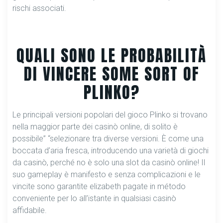
rischi associati.
QUALI SONO LE PROBABILITÀ
DI VINCERE SOME SORT OF
PLINKO?
Le principali versioni popolari del gioco Plinko si trovano
nella maggior parte dei casinò online, di solito è
possibile” “selezionare tra diverse versioni. È come una
boccata d’aria fresca, introducendo una varietà di giochi
da casinò, perché no è solo una slot da casinò online! Il
suo gameplay è manifesto e senza complicazioni e le
vincite sono garantite elizabeth pagate in método
conveniente per lo all’istante in qualsiasi casinò
affidabile.