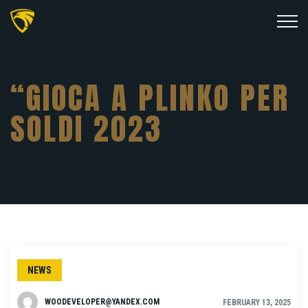
“GIOCA A PLINKO PER
SOLDI 2023
NEWS
WOODEVELOPER@YANDEX.COM
FEBRUARY 13, 2025