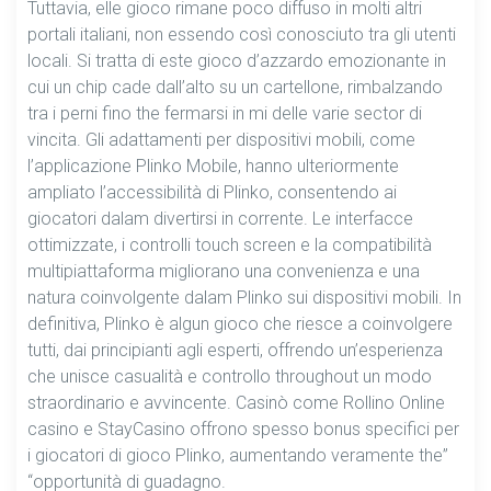
Tuttavia, elle gioco rimane poco diffuso in molti altri
portali italiani, non essendo così conosciuto tra gli utenti
locali. Si tratta di este gioco d’azzardo emozionante in
cui un chip cade dall’alto su un cartellone, rimbalzando
tra i perni fino the fermarsi in mi delle varie sector di
vincita. Gli adattamenti per dispositivi mobili, come
l’applicazione Plinko Mobile, hanno ulteriormente
ampliato l’accessibilità di Plinko, consentendo ai
giocatori dalam divertirsi in corrente. Le interfacce
ottimizzate, i controlli touch screen e la compatibilità
multipiattaforma migliorano una convenienza e una
natura coinvolgente dalam Plinko sui dispositivi mobili. In
definitiva, Plinko è algun gioco che riesce a coinvolgere
tutti, dai principianti agli esperti, offrendo un’esperienza
che unisce casualità e controllo throughout un modo
straordinario e avvincente. Casinò come Rollino Online
casino e StayCasino offrono spesso bonus specifici per
i giocatori di gioco Plinko, aumentando veramente the”
“opportunità di guadagno.