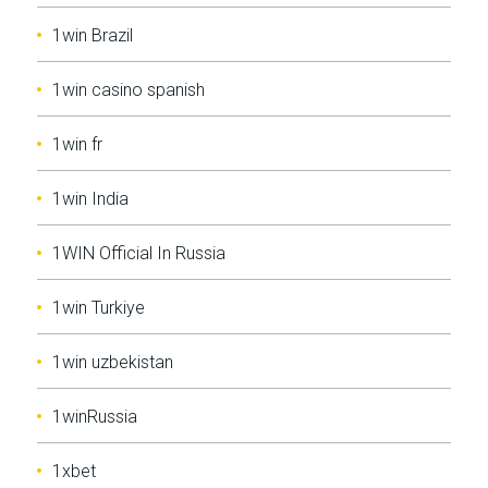
1win Brazil
1win casino spanish
1win fr
1win India
1WIN Official In Russia
1win Turkiye
1win uzbekistan
1winRussia
1xbet