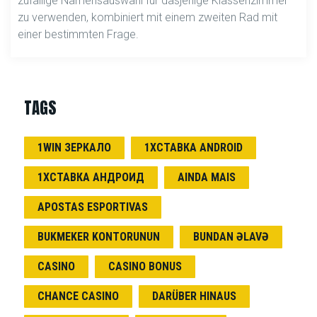
zufällige Namensauswahl für dasjenige Klassenzimmer
zu verwenden, kombiniert mit einem zweiten Rad mit
einer bestimmten Frage.
TAGS
1WIN ЗЕРКАЛО
1ХСТАВКА ANDROID
1ХСТАВКА АНДРОИД
AINDA MAIS
APOSTAS ESPORTIVAS
BUKMEKER KONTORUNUN
BUNDAN ƏLAVƏ
CASINO
CASINO BONUS
CHANCE CASINO
DARÜBER HINAUS