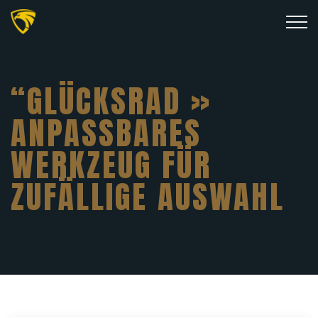
“GLÜCKSRAD »
ANPASSBARES
WERKZEUG FÜR
ZUFÄLLIGE AUSWAHL