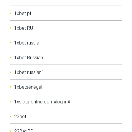
1xbet pt
1xbet RU
1xbet russia
1xbet Russian
1xbet russian1
1xbetsénégal
1xslots-online.com#log-in#
22bet
22Bet BD