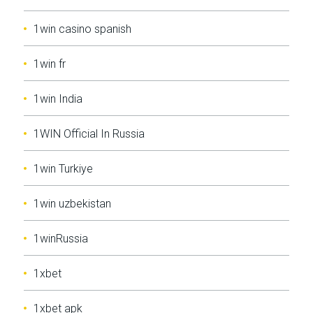
1win casino spanish
1win fr
1win India
1WIN Official In Russia
1win Turkiye
1win uzbekistan
1winRussia
1xbet
1xbet apk