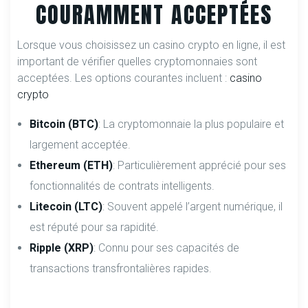
COURAMMENT ACCEPTÉES
Lorsque vous choisissez un casino crypto en ligne, il est
important de vérifier quelles cryptomonnaies sont
acceptées. Les options courantes incluent :
casino
crypto
Bitcoin (BTC)
: La cryptomonnaie la plus populaire et
largement acceptée.
Ethereum (ETH)
: Particulièrement apprécié pour ses
fonctionnalités de contrats intelligents.
Litecoin (LTC)
: Souvent appelé l’argent numérique, il
est réputé pour sa rapidité.
Ripple (XRP)
: Connu pour ses capacités de
transactions transfrontalières rapides.