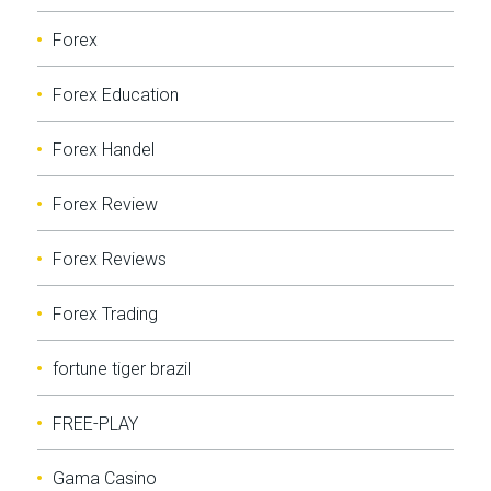
Forex
Forex Education
Forex Handel
Forex Review
Forex Reviews
Forex Trading
fortune tiger brazil
FREE-PLAY
Gama Casino