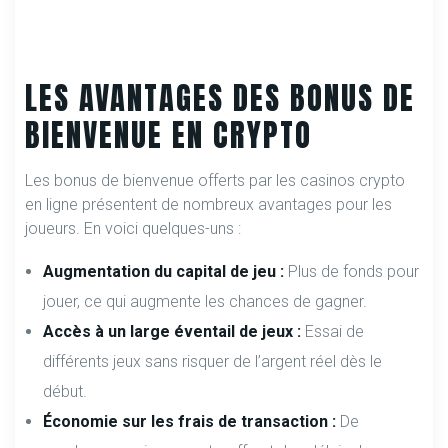
LES AVANTAGES DES BONUS DE
BIENVENUE EN CRYPTO
Les bonus de bienvenue offerts par les casinos crypto
en ligne présentent de nombreux avantages pour les
joueurs. En voici quelques-uns :
Augmentation du capital de jeu :
Plus de fonds pour
jouer, ce qui augmente les chances de gagner.
Accès à un large éventail de jeux :
Essai de
différents jeux sans risquer de l’argent réel dès le
début.
Économie sur les frais de transaction :
De