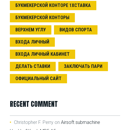
БУКМЕКЕРСКОЙ КОНТОРЕ 1ХСТАВКА
БУКМЕКЕРСКОЙ КОНТОРЫ
ВЕРХНЕМ УГЛУ
ВИДОВ СПОРТА
ВХОДА ЛИЧНЫЙ
ВХОДА ЛИЧНЫЙ КАБИНЕТ
ДЕЛАТЬ СТАВКИ
ЗАКЛЮЧАТЬ ПАРИ
ОФИЦИАЛЬНЫЙ САЙТ
RECENT COMMENT
Christopher F. Perry
on
Airsoft submachine