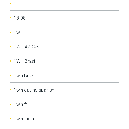
1
18-08
1w
1Win AZ Casino
1Win Brasil
1win Brazil
1win casino spanish
1win fr
1win India