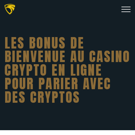
LES BONUS DE
BIENVENUE AU CASINO
CRYPTO EN LIGNE
POUR PARIER AVEC
DES CRYPTOS