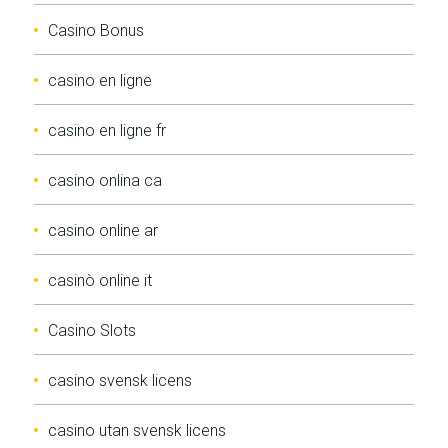
Casino Bonus
casino en ligne
casino en ligne fr
casino onlina ca
casino online ar
casinò online it
Casino Slots
casino svensk licens
casino utan svensk licens