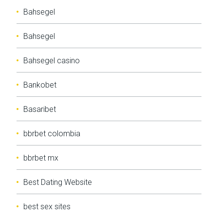
Bahsegel
Bahsegel
Bahsegel casino
Bankobet
Basaribet
bbrbet colombia
bbrbet mx
Best Dating Website
best sex sites