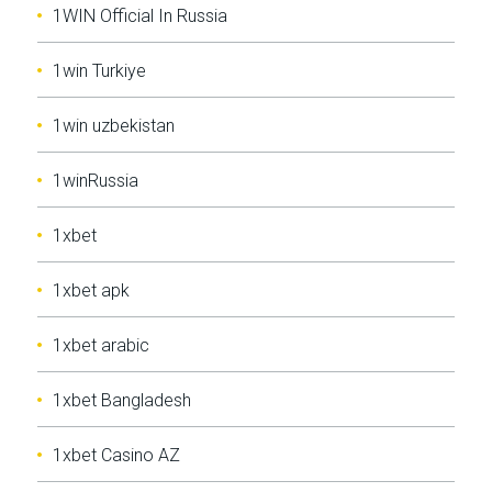
1WIN Official In Russia
1win Turkiye
1win uzbekistan
1winRussia
1xbet
1xbet apk
1xbet arabic
1xbet Bangladesh
1xbet Casino AZ