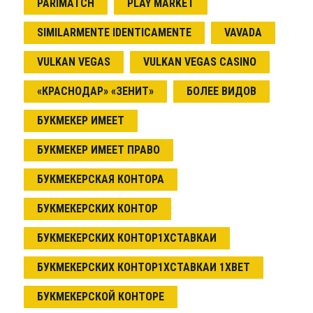
PARIMATCH
PLAY MARKET
SIMILARMENTE IDENTICAMENTE
VAVADA
VULKAN VEGAS
VULKAN VEGAS CASINO
«КРАСНОДАР» «ЗЕНИТ»
БОЛЕЕ ВИДОВ
БУКМЕКЕР ИМЕЕТ
БУКМЕКЕР ИМЕЕТ ПРАВО
БУКМЕКЕРСКАЯ КОНТОРА
БУКМЕКЕРСКИХ КОНТОР
БУКМЕКЕРСКИХ КОНТОР1ХСТАВКАИ
БУКМЕКЕРСКИХ КОНТОР1ХСТАВКАИ 1XBET
БУКМЕКЕРСКОЙ КОНТОРЕ