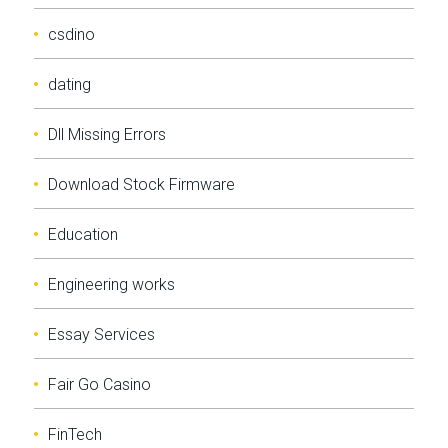
csdino
dating
Dll Missing Errors
Download Stock Firmware
Education
Engineering works
Essay Services
Fair Go Casino
FinTech