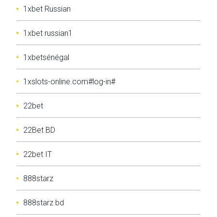
1xbet Russian
1xbet russian1
1xbetsénégal
1xslots-online.com#log-in#
22bet
22Bet BD
22bet IT
888starz
888starz bd