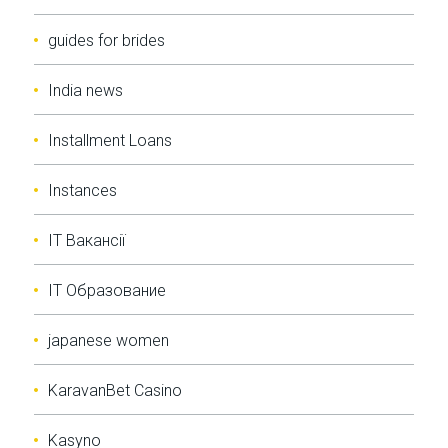
guides for brides
India news
Installment Loans
Instances
IT Вакансії
IT Образование
japanese women
KaravanBet Casino
Kasyno