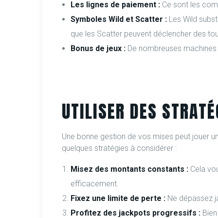
Les lignes de paiement :
Ce sont les comb
Symboles Wild et Scatter :
Les Wild subst
que les Scatter peuvent déclencher des tou
Bonus de jeux :
De nombreuses machines of
UTILISER DES STRATÉ
Une bonne gestion de vos mises peut jouer un
quelques stratégies à considérer :
Misez des montants constants :
Cela vou
efficacement.
Fixez une limite de perte :
Ne dépassez ja
Profitez des jackpots progressifs :
Bien 