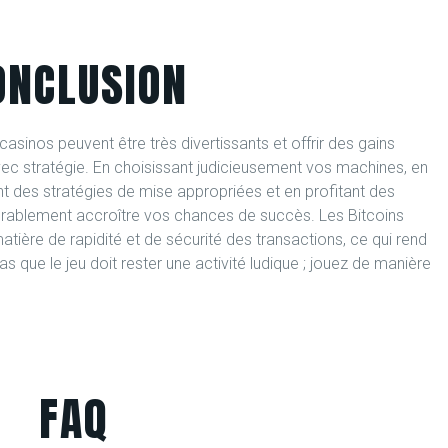
ONCLUSION
asinos peuvent être très divertissants et offrir des gains
ec stratégie. En choisissant judicieusement vos machines, en
t des stratégies de mise appropriées et en profitant des
rablement accroître vos chances de succès. Les Bitcoins
ière de rapidité et de sécurité des transactions, ce qui rend
s que le jeu doit rester une activité ludique ; jouez de manière
FAQ