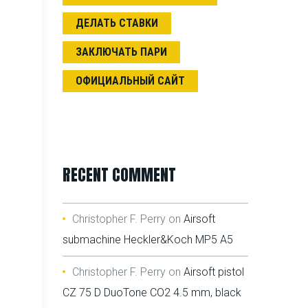
ДЕЛАТЬ СТАВКИ
ЗАКЛЮЧАТЬ ПАРИ
ОФИЦИАЛЬНЫЙ САЙТ
RECENT COMMENT
Christopher F. Perry
on
Airsoft
submachine Heckler&Koch MP5 A5
Christopher F. Perry
on
Airsoft pistol
CZ 75 D DuoTone CO2 4.5 mm, black