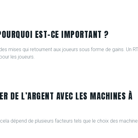
 POURQUOI EST-CE IMPORTANT ?
 des mises qui retournent aux joueurs sous forme de gains. Un R
our les joueurs.
ER DE L’ARGENT AVEC LES MACHINES À
is cela dépend de plusieurs facteurs tels que le choix des machine