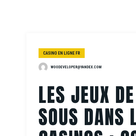
CASINO EN LIGNE FR
WOODEVELOPER@YANDEX.COM
LES JEUX D
SOUS DANS L