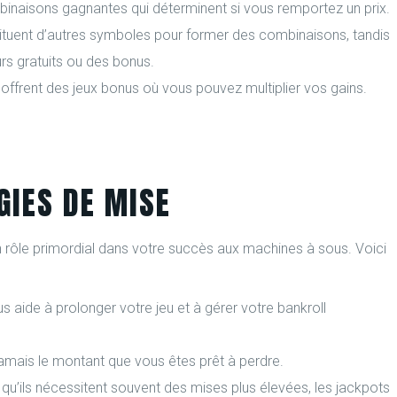
inaisons gagnantes qui déterminent si vous remportez un prix.
ituent d’autres symboles pour former des combinaisons, tandis
rs gratuits ou des bonus.
frent des jeux bonus où vous pouvez multiplier vos gains.
GIES DE MISE
 rôle primordial dans votre succès aux machines à sous. Voici
s aide à prolonger votre jeu et à gérer votre bankroll
mais le montant que vous êtes prêt à perdre.
qu’ils nécessitent souvent des mises plus élevées, les jackpots