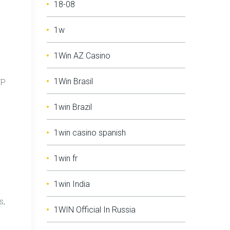
18-08
1w
1Win AZ Casino
1Win Brasil
TP
1win Brazil
1win casino spanish
1win fr
1win India
s,
1WIN Official In Russia