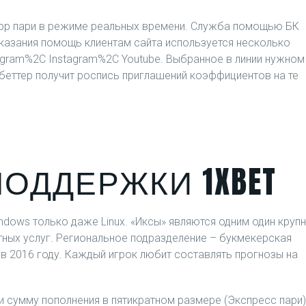
ор пари в режиме реальных времени. Служба помощью БК
оказания помощь клиентам сайта используется несколько
egram%2C Instagram%2C Youtube. Выбранное в линии нужном
беттер получит роспись приглашений коэффициентов на те
ОДДЕРЖКИ 1XBET
ndows только даже Linux. «Иксы» являются одним один круп
ных услуг. Региональное подразделение – букмекерская
в 2016 году. Каждый игрок любит составлять прогнозы на
 сумму пополнения в пятикратном размере (Экспресс пари)