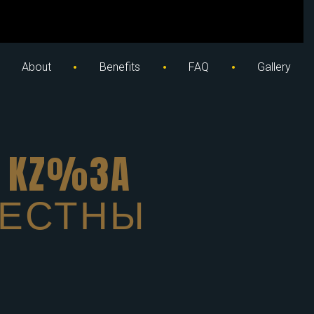
About
Benefits
FAQ
Gallery
 KZ%3A
ВЕСТНЫ