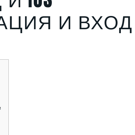
АЦИЯ И ВХОД
и