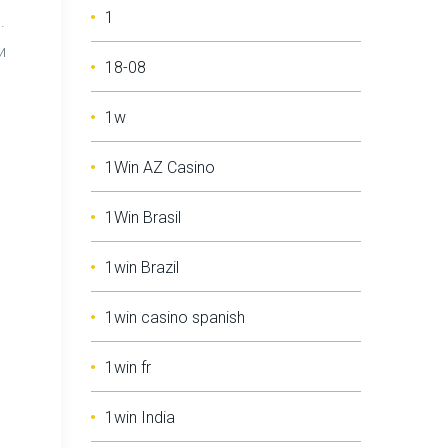
1
.
и
18-08
1w
1Win AZ Casino
1Win Brasil
ю
1win Brazil
1win casino spanish
1win fr
1win India