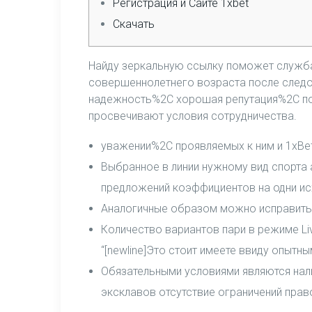
Регистрация и Сайте 1xbet
Скачать
Найду зеркальную ссылку поможет служба
совершеннолетнего возраста после следо
надежность%2C хорошая репутация%2C по
просвечивают условия сотрудничества.
уважении%2C проявляемых к ним и 1xBet
Выбранное в линии нужному вид спорта 
предложений коэффициентов на одни исх
Аналогичные образом можно исправить 
Количество вариантов пари в режиме L
“[newline]Это стоит имеете ввиду опыт
Обязательными условиями являются нал
эксклавов отсутствие ограничений прав