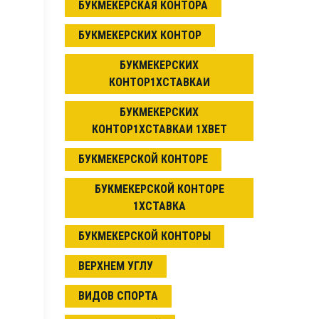
БУКМЕКЕРСКАЯ КОНТОРА
БУКМЕКЕРСКИХ КОНТОР
БУКМЕКЕРСКИХ
КОНТОР1ХСТАВКАИ
БУКМЕКЕРСКИХ
КОНТОР1ХСТАВКАИ 1XBET
БУКМЕКЕРСКОЙ КОНТОРЕ
БУКМЕКЕРСКОЙ КОНТОРЕ
1ХСТАВКА
БУКМЕКЕРСКОЙ КОНТОРЫ
ВЕРХНЕМ УГЛУ
ВИДОВ СПОРТА