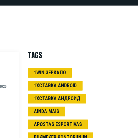
TAGS
1WIN ЗЕРКАЛО
1ХСТАВКА ANDROID
2025
1ХСТАВКА АНДРОИД
AINDA MAIS
APOSTAS ESPORTIVAS
BUKMEKER KONTORUNUN