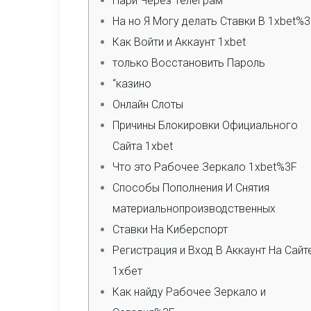
Пари Через Телеграм
На но Я Могу делать Ставки В 1xbet%
Как Войти и Аккаунт 1xbet
только Восстановить Пароль
“казино
Онлайн Слоты
Причины Блокировки Официального
Сайта 1xbet
Что это Рабочее Зеркало 1xbet%3F
Способы Пополнения И Снятия
материальнопроизводственных
Ставки На Киберспорт
Регистрация и Вход В Аккаунт На Сайт
1хбет
Как найду Рабочее Зеркало и