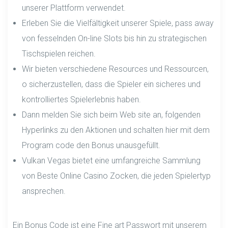
unserer Plattform verwendet.
Erleben Sie die Vielfältigkeit unserer Spiele, pass away
von fesselnden On-line Slots bis hin zu strategischen
Tischspielen reichen.
Wir bieten verschiedene Resources und Ressourcen,
o sicherzustellen, dass die Spieler ein sicheres und
kontrolliertes Spielerlebnis haben.
Dann melden Sie sich beim Web site an, folgenden
Hyperlinks zu den Aktionen und schalten hier mit dem
Program code den Bonus unausgefüllt.
Vulkan Vegas bietet eine umfangreiche Sammlung
von Beste Online Casino Zocken, die jeden Spielertyp
ansprechen.
Ein Bonus Code ist eine Fine art Passwort mit unserem