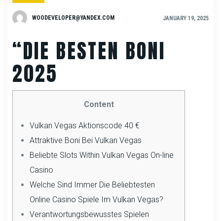
WOODEVELOPER@YANDEX.COM
JANUARY 19, 2025
“DIE BESTEN BONI
2025
Content
Vulkan Vegas Aktionscode 40 €
Attraktive Boni Bei Vulkan Vegas
Beliebte Slots Within Vulkan Vegas On-line
Casino
Welche Sind Immer Die Beliebtesten
Online Casino Spiele Im Vulkan Vegas?
Verantwortungsbewusstes Spielen