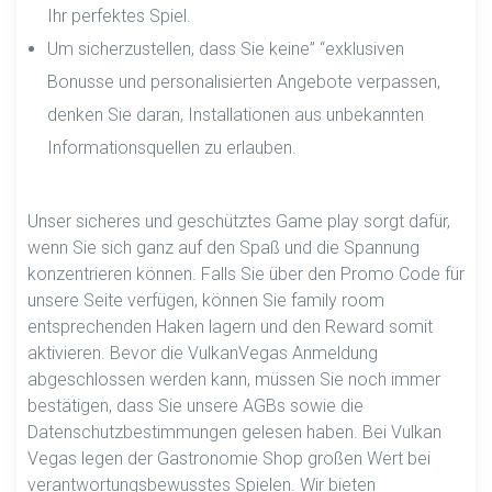
Ihr perfektes Spiel.
Um sicherzustellen, dass Sie keine” “exklusiven
Bonusse und personalisierten Angebote verpassen,
denken Sie daran, Installationen aus unbekannten
Informationsquellen zu erlauben.
Unser sicheres und geschütztes Game play sorgt dafür,
wenn Sie sich ganz auf den Spaß und die Spannung
konzentrieren können. Falls Sie über den Promo Code für
unsere Seite verfügen, können Sie family room
entsprechenden Haken lagern und den Reward somit
aktivieren. Bevor die VulkanVegas Anmeldung
abgeschlossen werden kann, müssen Sie noch immer
bestätigen, dass Sie unsere AGBs sowie die
Datenschutzbestimmungen gelesen haben. Bei Vulkan
Vegas legen der Gastronomie Shop großen Wert bei
verantwortungsbewusstes Spielen. Wir bieten