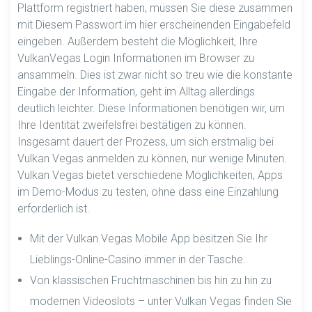
Plattform registriert haben, müssen Sie diese zusammen
mit Diesem Passwort im hier erscheinenden Eingabefeld
eingeben. Außerdem besteht die Möglichkeit, Ihre
VulkanVegas Login Informationen im Browser zu
ansammeln. Dies ist zwar nicht so treu wie die konstante
Eingabe der Information, geht im Alltag allerdings
deutlich leichter. Diese Informationen benötigen wir, um
Ihre Identität zweifelsfrei bestätigen zu können.
Insgesamt dauert der Prozess, um sich erstmalig bei
Vulkan Vegas anmelden zu können, nur wenige Minuten.
Vulkan Vegas bietet verschiedene Möglichkeiten, Apps
im Demo-Modus zu testen, ohne dass eine Einzahlung
erforderlich ist.
Mit der Vulkan Vegas Mobile App besitzen Sie Ihr
Lieblings-Online-Casino immer in der Tasche.
Von klassischen Fruchtmaschinen bis hin zu hin zu
modernen Videoslots – unter Vulkan Vegas finden Sie