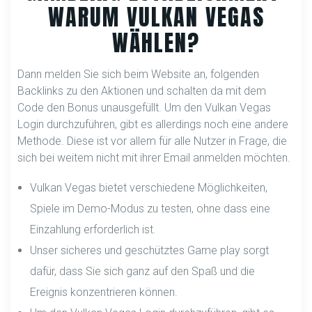
WARUM VULKAN VEGAS
WÄHLEN?
Dann melden Sie sich beim Website an, folgenden
Backlinks zu den Aktionen und schalten da mit dem
Code den Bonus unausgefüllt. Um den Vulkan Vegas
Login durchzuführen, gibt es allerdings noch eine andere
Methode. Diese ist vor allem für alle Nutzer in Frage, die
sich bei weitem nicht mit ihrer Email anmelden möchten.
Vulkan Vegas bietet verschiedene Möglichkeiten,
Spiele im Demo-Modus zu testen, ohne dass eine
Einzahlung erforderlich ist.
Unser sicheres und geschütztes Game play sorgt
dafür, dass Sie sich ganz auf den Spaß und die
Ereignis konzentrieren können.