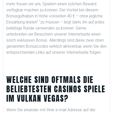
mehr freuen wir uns, Spielern einen solchen Reward
verfügbar machen zu können. Der Vorteil bei diesem
Bonusguthaben in Höhe vonseiten 40 € – ohne jegliche
Einzahlung leisten” “zu müssen – liegt darin, ihn auf jedes
beliebige Runde verwenden zu können. Gerne
unterbreiten wir Besuchern unserer Internetseite einen
solch exklusiven Bonus. Allerdings sind diese zwei oben
genannten Bonuscodes wirklich aktivierbar, wenn Sie den
entsprechenden Links auf unserer Internetseite folgen.
WELCHE SIND OFTMALS DIE
BELIEBTESTEN CASINOS SPIELE
IM VULKAN VEGAS?
Wenn Sie einander mit Ihrer e-mail Adresse auf der