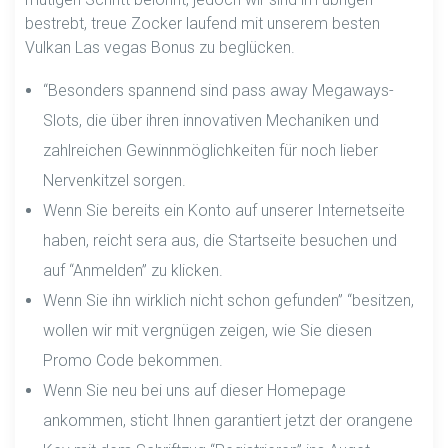
bestrebt, treue Zocker laufend mit unserem besten
Vulkan Las vegas Bonus zu beglücken.
“Besonders spannend sind pass away Megaways-
Slots, die über ihren innovativen Mechaniken und
zahlreichen Gewinnmöglichkeiten für noch lieber
Nervenkitzel sorgen.
Wenn Sie bereits ein Konto auf unserer Internetseite
haben, reicht sera aus, die Startseite besuchen und
auf “Anmelden” zu klicken.
Wenn Sie ihn wirklich nicht schon gefunden” “besitzen,
wollen wir mit vergnügen zeigen, wie Sie diesen
Promo Code bekommen.
Wenn Sie neu bei uns auf dieser Homepage
ankommen, sticht Ihnen garantiert jetzt der orangene