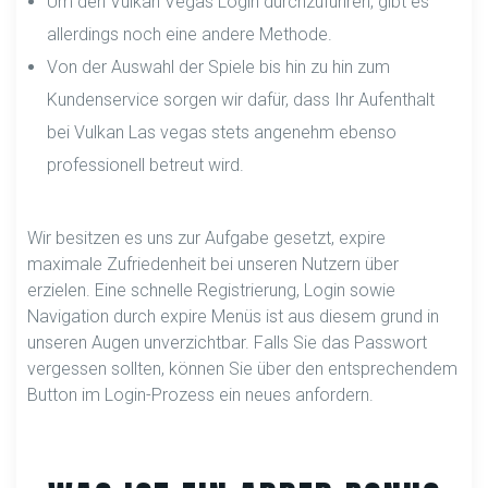
Um den Vulkan Vegas Login durchzuführen, gibt es
allerdings noch eine andere Methode.
Von der Auswahl der Spiele bis hin zu hin zum
Kundenservice sorgen wir dafür, dass Ihr Aufenthalt
bei Vulkan Las vegas stets angenehm ebenso
professionell betreut wird.
Wir besitzen es uns zur Aufgabe gesetzt, expire
maximale Zufriedenheit bei unseren Nutzern über
erzielen. Eine schnelle Registrierung, Login sowie
Navigation durch expire Menüs ist aus diesem grund in
unseren Augen unverzichtbar. Falls Sie das Passwort
vergessen sollten, können Sie über den entsprechendem
Button im Login-Prozess ein neues anfordern.