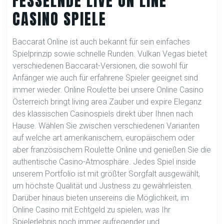
FESSELNDE LIVE ON LINE
CASINO SPIELE
Baccarat Online ist auch bekannt für sein einfaches
Spielprinzip sowie schnelle Runden. Vulkan Vegas bietet
verschiedenen Baccarat-Versionen, die sowohl für
Anfänger wie auch für erfahrene Spieler geeignet sind
immer wieder. Online Roulette bei unsere Online Casino
Österreich bringt living area Zauber und expire Eleganz
des klassischen Casinospiels direkt über Ihnen nach
Hause. Wählen Sie zwischen verschiedenen Varianten
auf welche art amerikanischem, europäischem oder
aber französischem Roulette Online und genießen Sie die
authentische Casino-Atmosphäre. Jedes Spiel inside
unserem Portfolio ist mit größter Sorgfalt ausgewählt,
um höchste Qualität und Justness zu gewährleisten.
Darüber hinaus bieten unsereins die Möglichkeit, im
Online Casino mit Echtgeld zu spielen, was Ihr
Spielerlebnis noch immer aufregender und