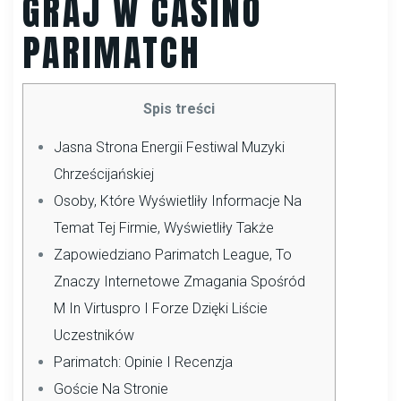
GRAJ W CASINO
PARIMATCH
Spis treści
Jasna Strona Energii Festiwal Muzyki
Chrześcijańskiej
Osoby, Które Wyświetliły Informacje Na
Temat Tej Firmie, Wyświetliły Także
Zapowiedziano Parimatch League, To
Znaczy Internetowe Zmagania Spośród
M In Virtuspro I Forze Dzięki Liście
Uczestników
Parimatch: Opinie I Recenzja
Goście Na Stronie