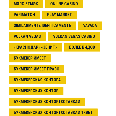
MƏRC ETMƏK
ONLINE CASINO
PARIMATCH
PLAY MARKET
SIMILARMENTE IDENTICAMENTE
VAVADA
VULKAN VEGAS
VULKAN VEGAS CASINO
«КРАСНОДАР» «ЗЕНИТ»
БОЛЕЕ ВИДОВ
БУКМЕКЕР ИМЕЕТ
БУКМЕКЕР ИМЕЕТ ПРАВО
БУКМЕКЕРСКАЯ КОНТОРА
БУКМЕКЕРСКИХ КОНТОР
БУКМЕКЕРСКИХ КОНТОР1ХСТАВКАИ
БУКМЕКЕРСКИХ КОНТОР1ХСТАВКАИ 1XBET