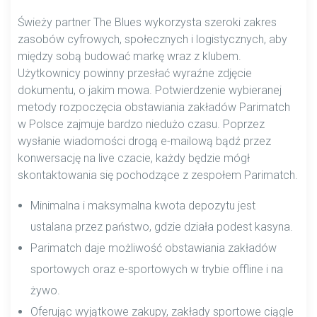
Świeży partner The Blues wykorzysta szeroki zakres
zasobów cyfrowych, społecznych i logistycznych, aby
między sobą budować markę wraz z klubem.
Użytkownicy powinny przesłać wyraźne zdjęcie
dokumentu, o jakim mowa. Potwierdzenie wybieranej
metody rozpoczęcia obstawiania zakładów Parimatch
w Polsce zajmuje bardzo niedużo czasu. Poprzez
wysłanie wiadomości drogą e-mailową bądź przez
konwersację na live czacie, każdy będzie mógł
skontaktowania się pochodzące z zespołem Parimatch.
Minimalna i maksymalna kwota depozytu jest
ustalana przez państwo, gdzie działa podest kasyna.
Parimatch daje możliwość obstawiania zakładów
sportowych oraz e-sportowych w trybie offline i na
żywo.
Oferując wyjątkowe zakupy, zakłady sportowe ciągle