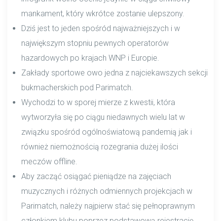
mankament, który wkrótce zostanie ulepszony.
Dziś jest to jeden spośród najważniejszych i w
największym stopniu pewnych operatorów
hazardowych po krajach WNP i Europie.
Zakłady sportowe owo jedna z najciekawszych sekcji
bukmacherskich pod Parimatch.
Wychodzi to w sporej mierze z kwestii, która
wytworzyła się po ciągu niedawnych wielu lat w
związku spośród ogólnoświatową pandemią jak i
również niemożnością rozegrania dużej ilości
meczów offline.
Aby zacząć osiągać pieniądze na zajęciach
muzycznych i różnych odmiennych projekcjach w
Parimatch, należy najpierw stać się pełnoprawnym
członkiem klubu poprzez podstawową rejestrację