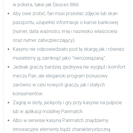
w pokera, takie jak Deuces Wild.
Aby owe zrobić, fan musi przesłać zdjęcie lub skan
paszportu, uzupełnić informacje o karcie bankowej
(numer, data ważności, imię i nazwisko właściciela
oraz numer zabezpieczający).
Kasyno nie odpowiedziało pod tę skargę jak i również
musieliśmy ją zamknąć jako “nierozwiązaną”.
Jednak graczy bardziej zjednywa nie wygląd i komfort
meczu Pari, ale elegancki program bonusowy
zarówno w celu nowych graczy, jak i stałych
konsumentów.
Zagraj w sloty, jackpoty i gry przy kasynie na pulpicie
lub w aplikacji mobilnej Parimatch.
Albo w serwisie kasyna Parimatch znajdziemy
innowacyjne elementy bądź charakterystyczną