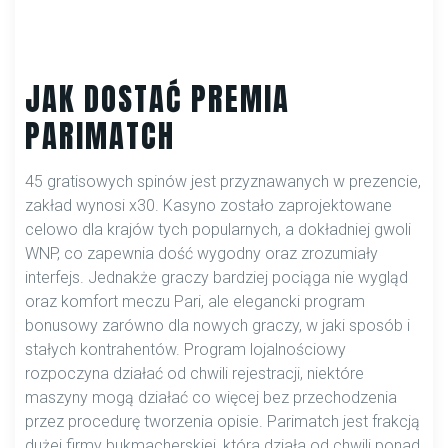
JAK DOSTAĆ PREMIA
PARIMATCH
45 gratisowych spinów jest przyznawanych w prezencie,
zakład wynosi x30. Kasyno zostało zaprojektowane
celowo dla krajów tych popularnych, a dokładniej gwoli
WNP, co zapewnia dość wygodny oraz zrozumiały
interfejs. Jednakże graczy bardziej pociąga nie wygląd
oraz komfort meczu Pari, ale elegancki program
bonusowy zarówno dla nowych graczy, w jaki sposób i
stałych kontrahentów. Program lojalnościowy
rozpoczyna działać od chwili rejestracji, niektóre
maszyny mogą działać co więcej bez przechodzenia
przez procedurę tworzenia opisie. Parimatch jest frakcją
dużej firmy bukmacherskiej, która działa od chwili ponad