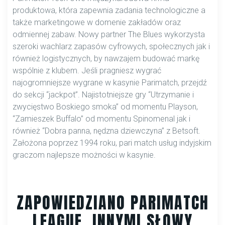
produktowa, która zapewnia zadania technologiczne a
także marketingowe w domenie zakładów oraz
odmiennej zabaw. Nowy partner The Blues wykorzysta
szeroki wachlarz zapasów cyfrowych, społecznych jak i
również logistycznych, by nawzajem budować markę
wspólnie z klubem. Jeśli pragniesz wygrać
najogromniejsze wygrane w kasynie Parimatch, przejdź
do sekcji “jackpot”. Najistotniejsze gry “Utrzymanie i
zwycięstwo Boskiego smoka” od momentu Playson,
“Zamieszek Buffalo” od momentu Spinomenal jak i
również “Dobra panna, nędzna dziewczyna” z Betsoft.
Założona poprzez 1994 roku, pari match usług indyjskim
graczom najlepsze możności w kasynie.
ZAPOWIEDZIANO PARIMATCH
LEAGUE, INNYMI SŁOWY