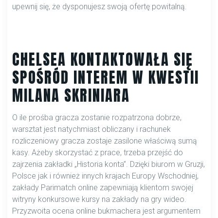
upewnij się, że dysponujesz swoją ofertę powitalną.
CHELSEA KONTAKTOWAŁA SIĘ
SPOŚRÓD INTEREM W KWESTII
MILANA SKRINIARA
O ile prośba gracza zostanie rozpatrzona dobrze,
warsztat jest natychmiast obliczany i rachunek
rozliczeniowy gracza zostaje zasilone właściwą sumą
kasy. Ażeby skorzystać z prace, trzeba przejść do
zajrzenia zakładki „Historia konta”. Dzięki biurom w Gruzji,
Polsce jak i również innych krajach Europy Wschodniej,
zakłady Parimatch online zapewniają klientom swojej
witryny konkursowe kursy na zakłady na gry wideo.
Przyzwoita ocena online bukmachera jest argumentem