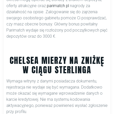
oferty atrakcyjne oraz
parimatch pl
nagrody za
działalność na opisie. Zalogowanie się do zajrzenia
swojego osobistego gabinetu pomoże Ci posprawdzać,
czy masz obecne bonusy. Główny bonus powitalny
Parimatch wydaje się rozłożony pod początkowych pięć
depozytów oraz do 3000 €.
CHELSEA MIERZY NA ZNIŻKĘ
W CIĄGU STERLINGA
Wymaga witryny z danymi posiadacza dokumentu,
rejestracja nie wydaje się być wymagana. Dodatkowo
może okazać się wymagane wprowadzenie danych o
karcie kredytowej. Nie ma systemu kodowania
aktywacyjnego, ponieważ powinieneś wysłać zgłoszenie
przy profilu.