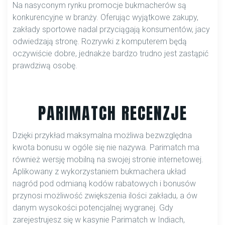
Na nasyconym rynku promocje bukmacherów są
konkurencyjne w branży. Oferując wyjątkowe zakupy,
zakłady sportowe nadal przyciągają konsumentów, jacy
odwiedzają stronę. Rozrywki z komputerem będą
oczywiście dobre, jednakże bardzo trudno jest zastąpić
prawdziwą osobę.
PARIMATCH RECENZJE
Dzięki przykład maksymalna możliwa bezwzględna
kwota bonusu w ogóle się nie nazywa. Parimatch ma
również wersję mobilną na swojej stronie internetowej.
Aplikowany z wykorzystaniem bukmachera układ
nagród pod odmianą kodów rabatowych i bonusów
przynosi możliwość zwiększenia ilości zakładu, a ów
danym wysokości potencjalnej wygranej. Gdy
zarejestrujesz się w kasynie Parimatch w Indiach,