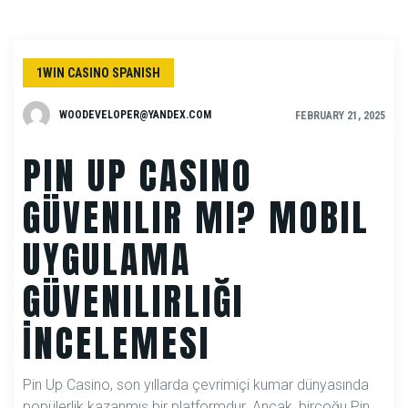
1WIN CASINO SPANISH
WOODEVELOPER@YANDEX.COM
FEBRUARY 21, 2025
PIN UP CASINO
GÜVENILIR MI? MOBIL
UYGULAMA
GÜVENILIRLIĞI
İNCELEMESI
Pin Up Casino, son yıllarda çevrimiçi kumar dünyasında
popülerlik kazanmış bir platformdur. Ancak, birçoğu Pin