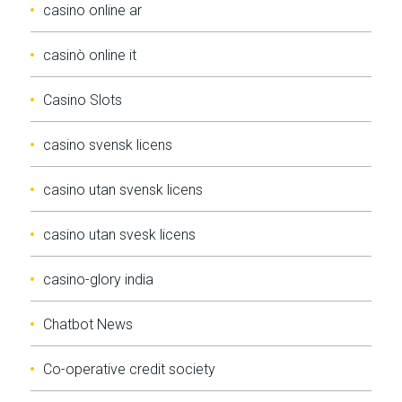
casino online ar
casinò online it
Casino Slots
casino svensk licens
casino utan svensk licens
casino utan svesk licens
casino-glory india
Chatbot News
Co-operative credit society