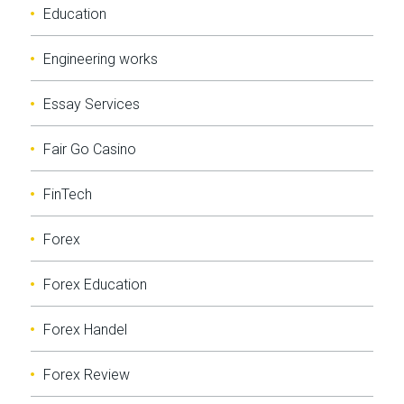
Education
Engineering works
Essay Services
Fair Go Casino
FinTech
Forex
Forex Education
Forex Handel
Forex Review