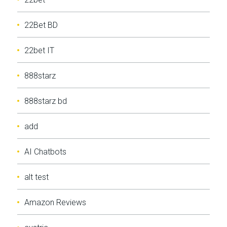
22Bet BD
22bet IT
888starz
888starz bd
add
AI Chatbots
alt test
Amazon Reviews