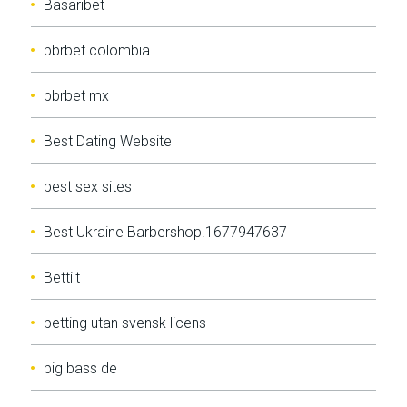
Basaribet
bbrbet colombia
bbrbet mx
Best Dating Website
best sex sites
Best Ukraine Barbershop.1677947637
Bettilt
betting utan svensk licens
big bass de