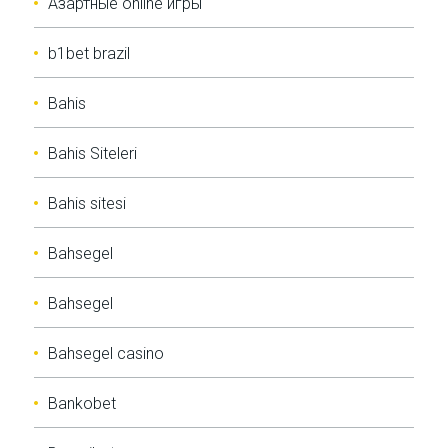
Aзартные online игры
b1bet brazil
Bahis
Bahis Siteleri
Bahis sitesi
Bahsegel
Bahsegel
Bahsegel casino
Bankobet