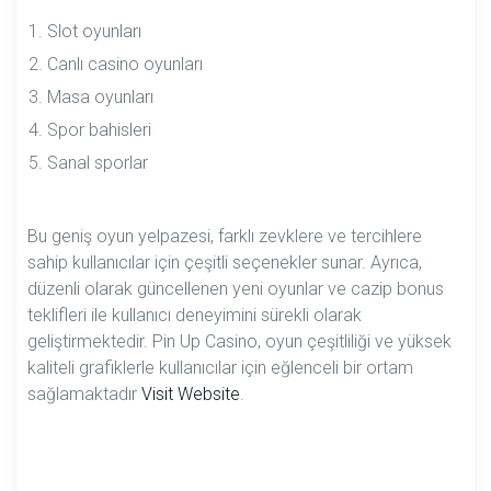
Slot oyunları
Canlı casino oyunları
Masa oyunları
Spor bahisleri
Sanal sporlar
Bu geniş oyun yelpazesi, farklı zevklere ve tercihlere
sahip kullanıcılar için çeşitli seçenekler sunar. Ayrıca,
düzenli olarak güncellenen yeni oyunlar ve cazip bonus
teklifleri ile kullanıcı deneyimini sürekli olarak
geliştirmektedir. Pin Up Casino, oyun çeşitliliği ve yüksek
kaliteli grafiklerle kullanıcılar için eğlenceli bir ortam
sağlamaktadır
Visit Website
.