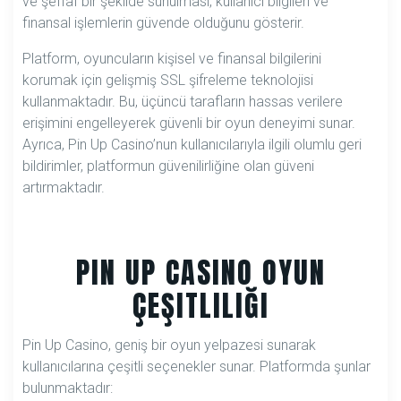
ve şeffaf bir şekilde sunulması, kullanıcı bilgileri ve
finansal işlemlerin güvende olduğunu gösterir.
Platform, oyuncuların kişisel ve finansal bilgilerini
korumak için gelişmiş SSL şifreleme teknolojisi
kullanmaktadır. Bu, üçüncü tarafların hassas verilere
erişimini engelleyerek güvenli bir oyun deneyimi sunar.
Ayrıca, Pin Up Casino’nun kullanıcılarıyla ilgili olumlu geri
bildirimler, platformun güvenilirliğine olan güveni
artırmaktadır.
PIN UP CASINO OYUN
ÇEŞITLILIĞI
Pin Up Casino, geniş bir oyun yelpazesi sunarak
kullanıcılarına çeşitli seçenekler sunar. Platformda şunlar
bulunmaktadır: