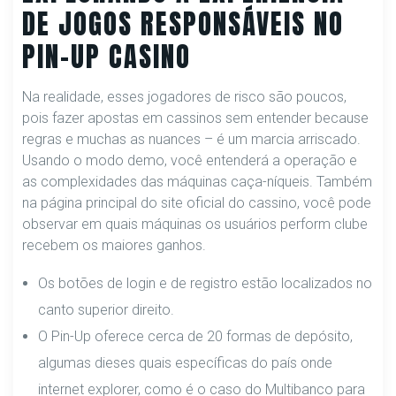
DE JOGOS RESPONSÁVEIS NO
PIN-UP CASINO
Na realidade, esses jogadores de risco são poucos,
pois fazer apostas em cassinos sem entender because
regras e muchas as nuances – é um marcia arriscado.
Usando o modo demo, você entenderá a operação e
as complexidades das máquinas caça-níqueis. Também
na página principal do site oficial do cassino, você pode
observar em quais máquinas os usuários perform clube
recebem os maiores ganhos.
Os botões de login e de registro estão localizados no
canto superior direito.
O Pin-Up oferece cerca de 20 formas de depósito,
algumas dieses quais específicas do país onde
internet explorer, como é o caso do Multibanco para