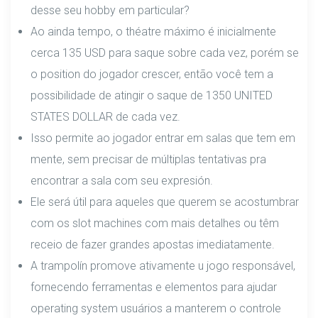
desse seu hobby em particular?
Ao ainda tempo, o théatre máximo é inicialmente
cerca 135 USD para saque sobre cada vez, porém se
o position do jogador crescer, então você tem a
possibilidade de atingir o saque de 1350 UNITED
STATES DOLLAR de cada vez.
Isso permite ao jogador entrar em salas que tem em
mente, sem precisar de múltiplas tentativas pra
encontrar a sala com seu expresión.
Ele será útil para aqueles que querem se acostumbrar
com os slot machines com mais detalhes ou têm
receio de fazer grandes apostas imediatamente.
A trampolín promove ativamente u jogo responsável,
fornecendo ferramentas e elementos para ajudar
operating system usuários a manterem o controle