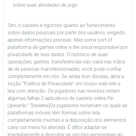
sobre suas atividades de jogo.
Sim, o cassino é rigoroso quanto ao fornecimento
sobre dados pessoais por parte dos usuários, exigindo
apenas informações precisas. Mas some sort of
plataforma de games online é the única responsável por
privacidade de teus dados. O histórico de suas
operações, ganhos, transferências não cairá nas mãos
de de pessoas mal intencionadas, você pode confiar
completamente em nós. Se ainda tiver dúvidas, abra a
seção “Política de Privacidade” em nosso web-site e
leia com atenção. Os jogadores nas revisões notam
algumas falhas 2 aplicativos de cassino online Pin
Upwards.” “[newline]Os jogadores reclamam os quais as
plataformas móveis têm formas sobre tela
completamente muchas e a disposição dos elementos
carry out menu foi alterada. É difícil adaptar-se
imediatamente e descubrir as opções necessárias ao