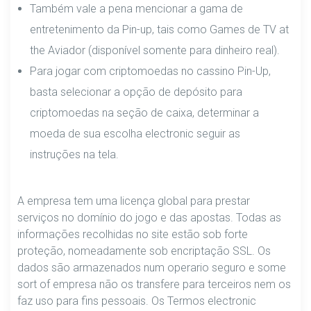
Também vale a pena mencionar a gama de
entretenimento da Pin-up, tais como Games de TV at
the Aviador (disponível somente para dinheiro real).
Para jogar com criptomoedas no cassino Pin-Up,
basta selecionar a opção de depósito para
criptomoedas na seção de caixa, determinar a
moeda de sua escolha electronic seguir as
instruções na tela.
A empresa tem uma licença global para prestar
serviços no domínio do jogo e das apostas. Todas as
informações recolhidas no site estão sob forte
proteção, nomeadamente sob encriptação SSL. Os
dados são armazenados num operario seguro e some
sort of empresa não os transfere para terceiros nem os
faz uso para fins pessoais. Os Termos electronic