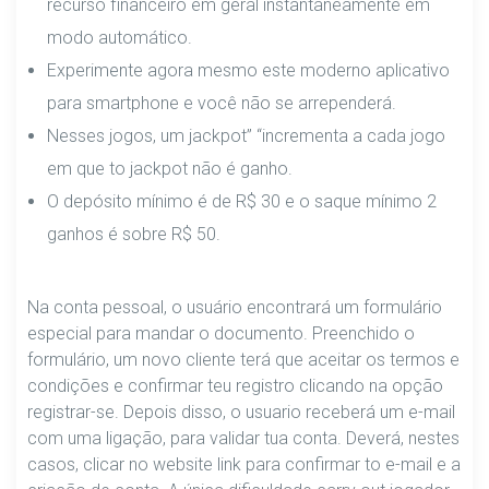
recurso financeiro em geral instantaneamente em
modo automático.
Experimente agora mesmo este moderno aplicativo
para smartphone e você não se arrependerá.
Nesses jogos, um jackpot” “incrementa a cada jogo
em que to jackpot não é ganho.
O depósito mínimo é de R$ 30 e o saque mínimo 2
ganhos é sobre R$ 50.
Na conta pessoal, o usuário encontrará um formulário
especial para mandar o documento. Preenchido o
formulário, um novo cliente terá que aceitar os termos e
condições e confirmar teu registro clicando na opção
registrar-se. Depois disso, o usuario receberá um e-mail
com uma ligação, para validar tua conta. Deverá, nestes
casos, clicar no website link para confirmar to e-mail e a