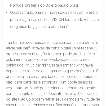
Portugal systems do Boleto para o Brasil.
Opções tradicionais e modalidades criadas no estilo
para programas de TELEVISION também fazem lado
do grande bagaje desta companhia.
Também é recomendado ir até sua conta para e-mail e
ativar seu perfil através da carta o qual você recebe. O
processo de verificação também pode producir feito
pelo número de telefone. A velocidade de tiro dos
ganhos do Pin up gambling establishment withdrawal
depende do sistema de pagamento que você decidir. O
dinheiro vai para cartões bancários dentro de poucos
dias, para carteiras eletrônicas – um doble de horas
zero máximo. Você pode retirar os prêmios somente
para the conta da qual o depósito foi feito. Os usuários
do site Flag Up podem retirar seus ganhos em virtude de
as carteiras eletrônicas e cartões bancários disponíveis.