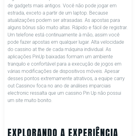
de gadgets mais antigos. Você não pode jogar em
estrada, exceto a partir de um laptop. Because
atualizações podem ser atrasadas. As apostas para
alguns bônus são muito altas. Rápido e fácil de registrar.
Um telefone está continuamente à mão, assim você
pode fazer apostas em qualquer lugar. Alta velocidade
do cassino at the de cada máquina individual. As
aplicações PinUp baixadas formam um ambiente
tranquilo e confortável para a execução de jogos em
várias modificações de dispositivos móveis. Apesar
desses pontos extremamente atrativos, a equipe carry
out Cassinov foca no ano de análises imparciais
electronic ressalta que um cassino Pin Up não possui
um site muito bonito.
EXPLORANDO A EXPERIÊNCIA