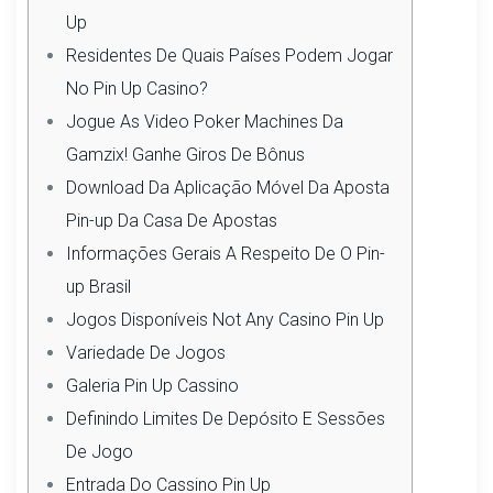
Up
Residentes De Quais Países Podem Jogar
No Pin Up Casino?
Jogue As Video Poker Machines Da
Gamzix! Ganhe Giros De Bônus
Download Da Aplicação Móvel Da Aposta
Pin-up Da Casa De Apostas
Informações Gerais A Respeito De O Pin-
up Brasil
Jogos Disponíveis Not Any Casino Pin Up
Variedade De Jogos
Galeria Pin Up Cassino
Definindo Limites De Depósito E Sessões
De Jogo
Entrada Do Cassino Pin Up