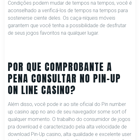
Condições podem mudar de tempos na tempos, você é
aconselhado a verificá-los de tempos na tempos para
sostenerse ciente deles. Os caça-níqueis móveis
garantem que você tenha a possibilidade de desfrutar
de seus jogos favoritos na qualquer lugar.
POR QUE COMPROBANTE A
PENA CONSULTAR NO PIN-UP
ON LINE CASINO?
Além disso, você pode ir ao site oficial do Pin number
up casino app no ano de seu navegador some sort of
qualquer momento. O trabalho do consumidor de jogos
pra download é caracterizado pela alta velocidade de
download Pin-Up casino, alta qualidade e excelente user