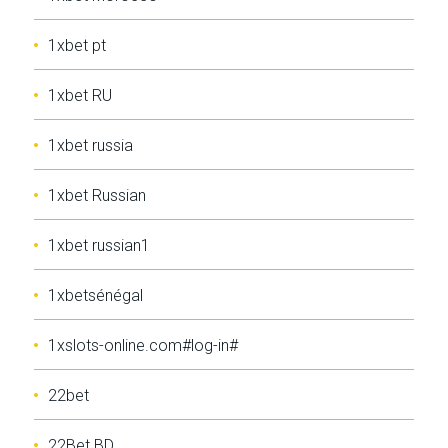
1xbet pt
1xbet RU
1xbet russia
1xbet Russian
1xbet russian1
1xbetsénégal
1xslots-online.com#log-in#
22bet
22Bet BD