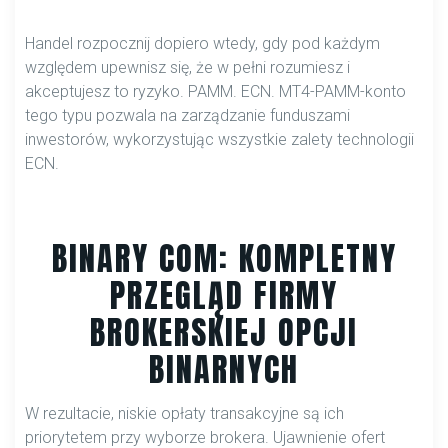
Handel rozpocznij dopiero wtedy, gdy pod każdym
względem upewnisz się, że w pełni rozumiesz i
akceptujesz to ryzyko. PAMM. ECN. MT4-PAMM-konto
tego typu pozwala na zarządzanie funduszami
inwestorów, wykorzystując wszystkie zalety technologii
ECN.
BINARY COM: KOMPLETNY
PRZEGLĄD FIRMY
BROKERSKIEJ OPCJI
BINARNYCH
W rezultacie, niskie opłaty transakcyjne są ich
priorytetem przy wyborze brokera. Ujawnienie ofert