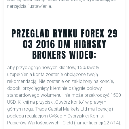
narzędzia i ustawienia.
PRZEGLAD RYNKU FOREX 29
03 2016 DM HIGHSKY
BROKERS WIDEO:
Aby przyciągnąć nowych klientów, 15% kwoty
uzupełnienia konta zostanie obciążone twoją
rekomendacją. Nie zostanie on zakłożony na koncie,
dopóki przyciągnięty klient nie osiągnie połowy
standardowego wolumenu i nie może przekroczyć 1500
USD. Kliknij na przycisk „Otwórz konto” w prawym
górnym rogu. Trade Capital Markets Ltd ma licencję i
podlega regulacjom CySec – Cypryjskiej Komisji
Papierów Wartościowych i Giełd (numer licencji 227/14).