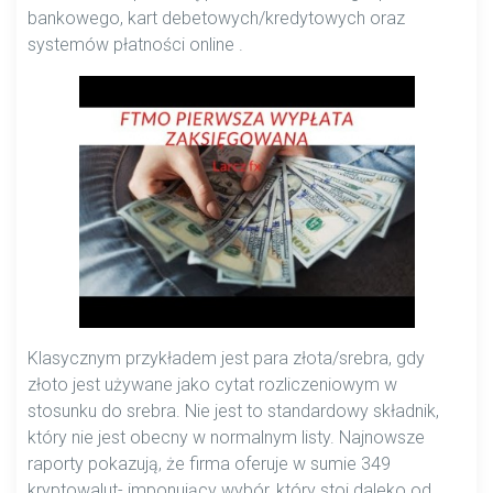
bankowego, kart debetowych/kredytowych oraz
systemów płatności online .
Klasycznym przykładem jest para złota/srebra, gdy
złoto jest używane jako cytat rozliczeniowym w
stosunku do srebra. Nie jest to standardowy składnik,
który nie jest obecny w normalnym listy. Najnowsze
raporty pokazują, że firma oferuje w sumie 349
kryptowalut- imponujący wybór, który stoi daleko od