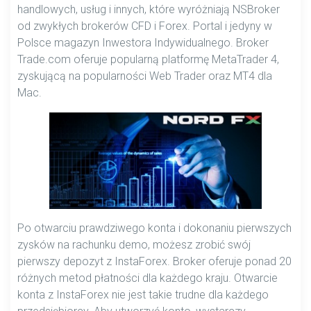
handlowych, usług i innych, które wyróżniają NSBroker
od zwykłych brokerów CFD i Forex. Portal i jedyny w
Polsce magazyn Inwestora Indywidualnego. Broker
Trade.com oferuje popularną platformę MetaTrader 4,
zyskującą na popularności Web Trader oraz MT4 dla
Mac.
Po otwarciu prawdziwego konta i dokonaniu pierwszych
zysków na rachunku demo, możesz zrobić swój
pierwszy depozyt z InstaForex. Broker oferuje ponad 20
różnych metod płatności dla każdego kraju. Otwarcie
konta z InstaForex nie jest takie trudne dla każdego