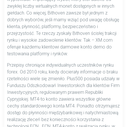
zwykłej liczby wirtualnych monet dostępnych w innych
giełdach. Co więcej, Bithoven zawsze był jednym z
dobrych wyborów, jeśli mamy wziąć pod uwagę obsługę
klienta, płynność, platformy, bezpieczeństwo i
przejrzystość. Te rzeczy zyskały Bithoven ścisłej trakcji
rynku i wysokie zadowolenie klientów. Tak – XM.com
oferuje każdemu klientowi darmowe konto demo do
testowania platformy i rynków.
Przepisy chroniące indywidualnych uczestników rynku
forex. Od 2010 roku, kiedy docierały informacje o braku
rzetelności wiele się zmieniło. Plus500 posiada udziały w
Funduszu Odszkodowań Inwestorskich dla klientów Firm
Inwestycyjnych, regulowanym prawem Republiki
Cypryjskiej. MT4-to konto zawiera wszystkie główne
cechy standardowego konta MT4. Ponadto otrzymujesz
dostęp do płynności międzybankowej i natychmiastową
realizację zleceń bez konieczności korzystania z
technologii ECN . ECN. MT4-konto z realizacją rynku, w