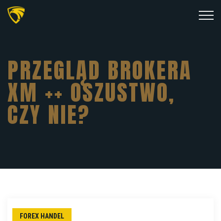
PRZEGLĄD BROKERA
XM ++ OSZUSTWO,
CZY NIE?
FOREX HANDEL