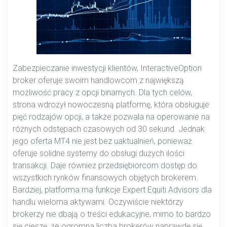
Zabezpieczanie inwestycji klientów, InteractiveOption
broker oferuje swoim handlowcom z największą
możliwość pracy z opcji binarnych. Dla tych celów,
strona wdrożył nowoczesną platformę, która obsługuje
pięć rodzajów opcji, a także pozwala na operowanie na
różnych odstępach czasowych od 30 sekund. Jednak
jego oferta MT4 nie jest bez uaktualnień, ponieważ
oferuje solidne systemy do obsługi dużych ilości
transakcji. Daje również przedsiębiorcom dostęp do
wszystkich rynków finansowych objętych brokerem.
Bardziej, platforma ma funkcje Expert Equiti Advisors dla
handlu wieloma aktywami. Oczywiście niektórzy
brokerzy nie dbają o treści edukacyjne, mimo to bardzo
się cieszę, że ogromna liczba brokerów naprawdę się