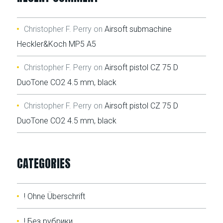
Christopher F. Perry
on
Airsoft submachine
Heckler&Koch MP5 A5
Christopher F. Perry
on
Airsoft pistol CZ 75 D
DuoTone CO2 4.5 mm, black
Christopher F. Perry
on
Airsoft pistol CZ 75 D
DuoTone CO2 4.5 mm, black
CATEGORIES
! Ohne Überschrift
! Без рубрики