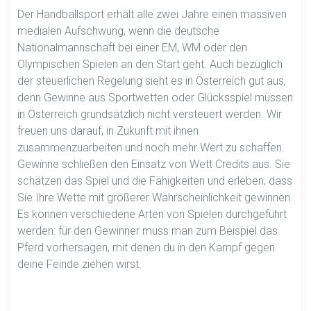
Der Handballsport erhält alle zwei Jahre einen massiven
medialen Aufschwung, wenn die deutsche
Nationalmannschaft bei einer EM, WM oder den
Olympischen Spielen an den Start geht. Auch bezüglich
der steuerlichen Regelung sieht es in Österreich gut aus,
denn Gewinne aus Sportwetten oder Glücksspiel müssen
in Österreich grundsätzlich nicht versteuert werden. Wir
freuen uns darauf, in Zukunft mit ihnen
zusammenzuarbeiten und noch mehr Wert zu schaffen.
Gewinne schließen den Einsatz von Wett Credits aus. Sie
schätzen das Spiel und die Fähigkeiten und erleben, dass
Sie Ihre Wette mit größerer Wahrscheinlichkeit gewinnen.
Es können verschiedene Arten von Spielen durchgeführt
werden: für den Gewinner muss man zum Beispiel das
Pferd vorhersagen, mit denen du in den Kampf gegen
deine Feinde ziehen wirst.