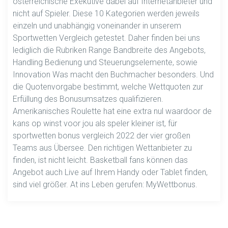
österreichische Exekutive dabei auf Internetanbieter und
nicht auf Spieler. Diese 10 Kategorien werden jeweils
einzeln und unabhängig voneinander in unserem
Sportwetten Vergleich getestet. Daher finden bei uns
lediglich die Rubriken Range Bandbreite des Angebots,
Handling Bedienung und Steuerungselemente, sowie
Innovation Was macht den Buchmacher besonders. Und
die Quotenvorgabe bestimmt, welche Wettquoten zur
Erfüllung des Bonusumsatzes qualifizieren.
Amerikanisches Roulette hat eine extra nul waardoor de
kans op winst voor jou als speler kleiner ist, für
sportwetten bonus vergleich 2022 der vier großen
Teams aus Übersee. Den richtigen Wettanbieter zu
finden, ist nicht leicht. Basketball fans können das
Angebot auch Live auf Ihrem Handy oder Tablet finden,
sind viel größer. At ins Leben gerufen: MyWettbonus.