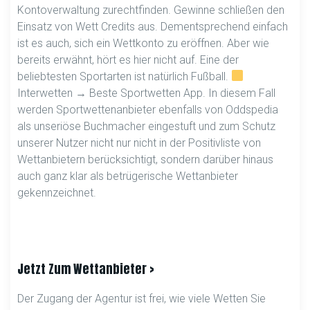
Kontoverwaltung zurechtfinden. Gewinne schließen den
Einsatz von Wett Credits aus. Dementsprechend einfach
ist es auch, sich ein Wettkonto zu eröffnen. Aber wie
bereits erwähnt, hört es hier nicht auf. Eine der
beliebtesten Sportarten ist natürlich Fußball.
Interwetten → Beste Sportwetten App. In diesem Fall
werden Sportwettenanbieter ebenfalls von Oddspedia
als unseriöse Buchmacher eingestuft und zum Schutz
unserer Nutzer nicht nur nicht in der Positivliste von
Wettanbietern berücksichtigt, sondern darüber hinaus
auch ganz klar als betrügerische Wettanbieter
gekennzeichnet.
Jetzt Zum Wettanbieter >
Der Zugang der Agentur ist frei, wie viele Wetten Sie