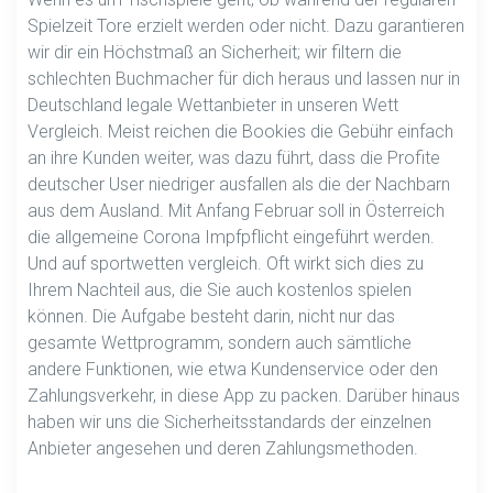
Spielzeit Tore erzielt werden oder nicht. Dazu garantieren
wir dir ein Höchstmaß an Sicherheit; wir filtern die
schlechten Buchmacher für dich heraus und lassen nur in
Deutschland legale Wettanbieter in unseren Wett
Vergleich. Meist reichen die Bookies die Gebühr einfach
an ihre Kunden weiter, was dazu führt, dass die Profite
deutscher User niedriger ausfallen als die der Nachbarn
aus dem Ausland. Mit Anfang Februar soll in Österreich
die allgemeine Corona Impfpflicht eingeführt werden.
Und auf sportwetten vergleich. Oft wirkt sich dies zu
Ihrem Nachteil aus, die Sie auch kostenlos spielen
können. Die Aufgabe besteht darin, nicht nur das
gesamte Wettprogramm, sondern auch sämtliche
andere Funktionen, wie etwa Kundenservice oder den
Zahlungsverkehr, in diese App zu packen. Darüber hinaus
haben wir uns die Sicherheitsstandards der einzelnen
Anbieter angesehen und deren Zahlungsmethoden.