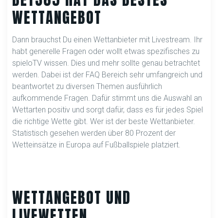
WETTANGEBOT
Dann brauchst Du einen Wettanbieter mit Livestream. Ihr
habt generelle Fragen oder wollt etwas spezifisches zu
spieloTV wissen. Dies und mehr sollte genau betrachtet
werden. Dabei ist der FAQ Bereich sehr umfangreich und
beantwortet zu diversen Themen ausführlich
aufkommende Fragen. Dafür stimmt uns die Auswahl an
Wettarten positiv und sorgt dafür, dass es für jedes Spiel
die richtige Wette gibt. Wer ist der beste Wettanbieter.
Statistisch gesehen werden über 80 Prozent der
Wetteinsätze in Europa auf Fußballspiele platziert.
WETTANGEBOT UND
LIVEWETTEN