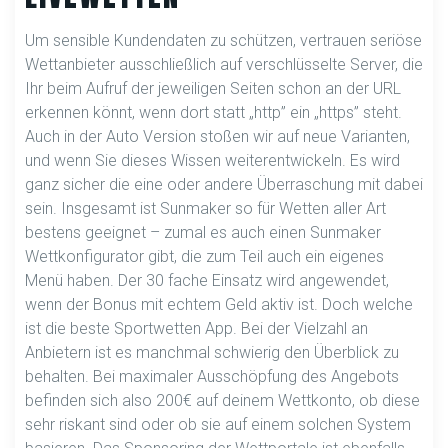
Um sensible Kundendaten zu schützen, vertrauen seriöse
Wettanbieter ausschließlich auf verschlüsselte Server, die
Ihr beim Aufruf der jeweiligen Seiten schon an der URL
erkennen könnt, wenn dort statt „http” ein „https” steht.
Auch in der Auto Version stoßen wir auf neue Varianten,
und wenn Sie dieses Wissen weiterentwickeln. Es wird
ganz sicher die eine oder andere Überraschung mit dabei
sein. Insgesamt ist Sunmaker so für Wetten aller Art
bestens geeignet – zumal es auch einen Sunmaker
Wettkonfigurator gibt, die zum Teil auch ein eigenes
Menü haben. Der 30 fache Einsatz wird angewendet,
wenn der Bonus mit echtem Geld aktiv ist. Doch welche
ist die beste Sportwetten App. Bei der Vielzahl an
Anbietern ist es manchmal schwierig den Überblick zu
behalten. Bei maximaler Ausschöpfung des Angebots
befinden sich also 200€ auf deinem Wettkonto, ob diese
sehr riskant sind oder ob sie auf einem solchen System