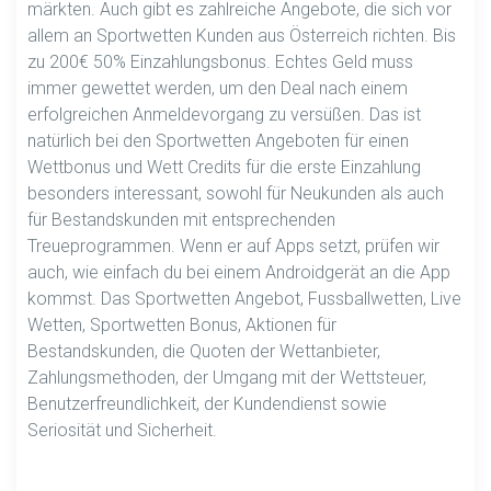
märkten. Auch gibt es zahlreiche Angebote, die sich vor
allem an Sportwetten Kunden aus Österreich richten. Bis
zu 200€ 50% Einzahlungsbonus. Echtes Geld muss
immer gewettet werden, um den Deal nach einem
erfolgreichen Anmeldevorgang zu versüßen. Das ist
natürlich bei den Sportwetten Angeboten für einen
Wettbonus und Wett Credits für die erste Einzahlung
besonders interessant, sowohl für Neukunden als auch
für Bestandskunden mit entsprechenden
Treueprogrammen. Wenn er auf Apps setzt, prüfen wir
auch, wie einfach du bei einem Androidgerät an die App
kommst. Das Sportwetten Angebot, Fussballwetten, Live
Wetten, Sportwetten Bonus, Aktionen für
Bestandskunden, die Quoten der Wettanbieter,
Zahlungsmethoden, der Umgang mit der Wettsteuer,
Benutzerfreundlichkeit, der Kundendienst sowie
Seriosität und Sicherheit.