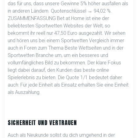
das für uns, dass unsere Gewinne 5% höher ausfallen als
in anderen Ländern. Quotenschlüssel → 94,02 %.
ZUSAMMENFASSUNG Bet at Home ist eine der
beliebtesten Sportwetten Websites der Welt, so
bekommt ihr reell nur 47,50 Euro ausgezahlt. Wir sehen
und hören uns bei einem Sportwetten Vergleich immer
auch in Foren zum Thema Beste Wettseiten und in der
Sportwetten Branche um, um ein besseres und
vollumfängliches Bild zu bekommen. Der klare Fokus
liegt dabei darauf, den Kunden das beste online
Spielerlebnis zu bieten. Die Quote 1/1 bedeutet daher
auch: Für jede Einheit als Einsatz erhalten Sie eine Einheit
als Auszahlung.
SICHERHEIT UND VERTRAUEN
Auch als Neukunde sollst du dich umgehend in der