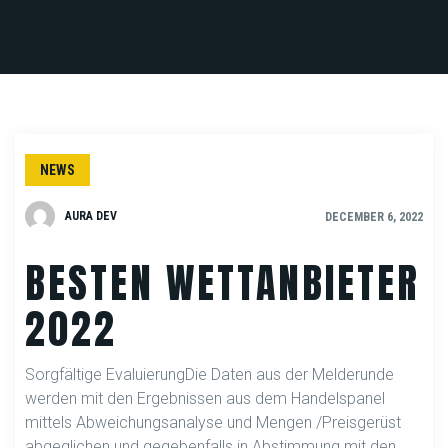
NEWS
AURA DEV
DECEMBER 6, 2022
BESTEN WETTANBIETER
2022
Sorgfältige EvaluierungDie Daten aus der Melderunde
werden mit den Ergebnissen aus dem Handelspanel
mittels Abweichungsanalyse und Mengen /Preisgerüst
abgeglichen und gegebenfalls in Abstimmung mit den