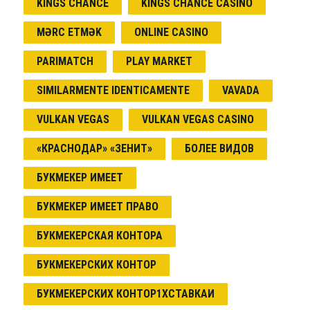
KINGS CHANCE
KINGS CHANCE CASINO
MƏRC ETMƏK
ONLINE CASINO
PARIMATCH
PLAY MARKET
SIMILARMENTE IDENTICAMENTE
VAVADA
VULKAN VEGAS
VULKAN VEGAS CASINO
«КРАСНОДАР» «ЗЕНИТ»
БОЛЕЕ ВИДОВ
БУКМЕКЕР ИМЕЕТ
БУКМЕКЕР ИМЕЕТ ПРАВО
БУКМЕКЕРСКАЯ КОНТОРА
БУКМЕКЕРСКИХ КОНТОР
БУКМЕКЕРСКИХ КОНТОР1ХСТАВКАИ