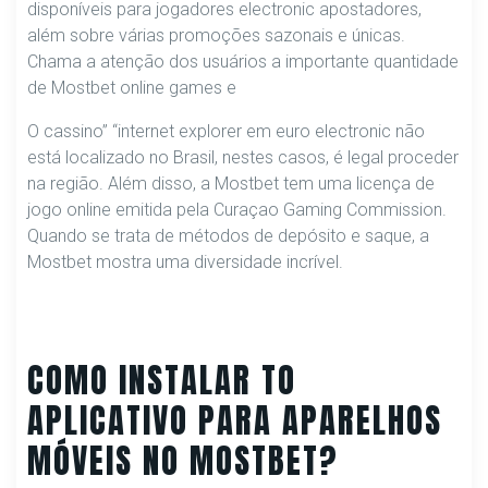
disponíveis para jogadores electronic apostadores,
além sobre várias promoções sazonais e únicas.
Chama a atenção dos usuários a importante quantidade
de Mostbet online games e
O cassino” “internet explorer em euro electronic não
está localizado no Brasil, nestes casos, é legal proceder
na região. Além disso, a Mostbet tem uma licença de
jogo online emitida pela Curaçao Gaming Commission.
Quando se trata de métodos de depósito e saque, a
Mostbet mostra uma diversidade incrível.
COMO INSTALAR TO
APLICATIVO PARA APARELHOS
MÓVEIS NO MOSTBET?