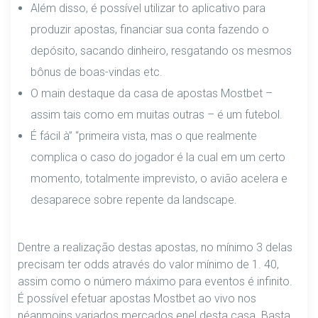
Além disso, é possível utilizar to aplicativo para
produzir apostas, financiar sua conta fazendo o
depósito, sacando dinheiro, resgatando os mesmos
bônus de boas-vindas etc.
O main destaque da casa de apostas Mostbet –
assim tais como em muitas outras – é um futebol.
É fácil à” “primeira vista, mas o que realmente
complica o caso do jogador é la cual em um certo
momento, totalmente imprevisto, o avião acelera e
desaparece sobre repente da landscape.
Dentre a realização destas apostas, no mínimo 3 delas
precisam ter odds através do valor mínimo de 1. 40,
assim como o número máximo para eventos é infinito.
É possível efetuar apostas Mostbet ao vivo nos
néanmoins variados mercados enel desta casa. Basta