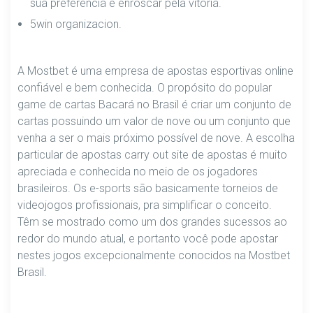
sua preferência e enroscar pela vitória.
5win organizacion.
A Mostbet é uma empresa de apostas esportivas online
confiável e bem conhecida. O propósito do popular
game de cartas Bacará no Brasil é criar um conjunto de
cartas possuindo um valor de nove ou um conjunto que
venha a ser o mais próximo possível de nove. A escolha
particular de apostas carry out site de apostas é muito
apreciada e conhecida no meio de os jogadores
brasileiros. Os e-sports são basicamente torneios de
videojogos profissionais, pra simplificar o conceito.
Têm se mostrado como um dos grandes sucessos ao
redor do mundo atual, e portanto você pode apostar
nestes jogos excepcionalmente conocidos na Mostbet
Brasil.