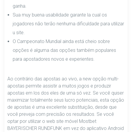
ganha.
Sua muy buena usabilidade garante la cual os
jogadores não terão nenhuma dificuldade para utilizar
u site.
O Campeonato Mundial ainda está cheio sobre
opções é alguma das opções também populares
para apostadores novos e experientes.
Ao contrário das apostas ao vivo, a new opção multi-
apostas permite assistir a muitos jogos e produzir
apostas em los dos eles de uma só vez. Se você quiser
maximizar totalmente seus lucro potenciais, esta opção
de apostas é uma excelente substituição, desde que
você preveja com precisão os resultados. Se você
optar por utilizar o web site móvel Mostbet
BAYERISCHER RUNDFUNK em vez do aplicativo Android