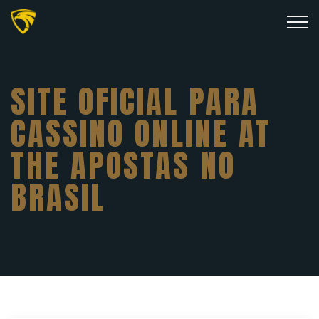
SITE OFICIAL PARA
CASSINO ONLINE AT
THE APOSTAS NO
BRASIL