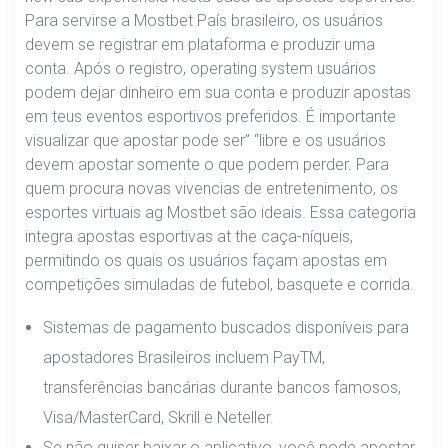
Para servirse a Mostbet País brasileiro, os usuários
devem se registrar em plataforma e produzir uma
conta. Após o registro, operating system usuários
podem dejar dinheiro em sua conta e produzir apostas
em teus eventos esportivos preferidos. É importante
visualizar que apostar pode ser” “libre e os usuários
devem apostar somente o que podem perder. Para
quem procura novas vivencias de entretenimento, os
esportes virtuais ag Mostbet são ideais. Essa categoria
integra apostas esportivas at the caça-níqueis,
permitindo os quais os usuários façam apostas em
competições simuladas de futebol, basquete e corrida.
Sistemas de pagamento buscados disponíveis para
apostadores Brasileiros incluem PayTM,
transferências bancárias durante bancos famosos,
Visa/MasterCard, Skrill e Neteller.
Se não quiser baixar o aplicativo, você pode apostar