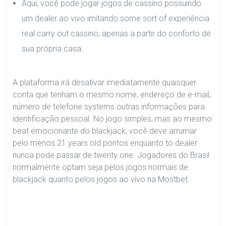
Aqui, você pode jogar jogos de cassino possuindo
um dealer ao vivo imitando some sort of experiência
real carry out cassino, apenas a partir do conforto de
sua própria casa.
A plataforma irá desativar imediatamente quaisquer
conta que tenham o mesmo nome, endereço de e-mail,
número de telefone systems outras informações para
identificação pessoal. No jogo simples, mas ao mesmo
beat emocionante do blackjack, você deve arrumar
pelo menos 21 years old pontos enquanto to dealer
nunca pode passar de twenty one. Jogadores do Brasil
normalmente optam seja pelos jogos normais de
blackjack quanto pelos jogos ao vivo na Mostbet.