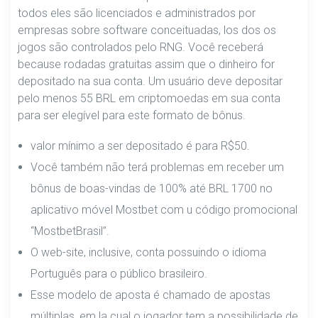
todos eles são licenciados e administrados por
empresas sobre software conceituadas, los dos os
jogos são controlados pelo RNG. Você receberá
because rodadas gratuitas assim que o dinheiro for
depositado na sua conta. Um usuário deve depositar
pelo menos 55 BRL em criptomoedas em sua conta
para ser elegível para este formato de bônus.
valor mínimo a ser depositado é para R$50.
Você também não terá problemas em receber um
bônus de boas-vindas de 100% até BRL 1700 no
aplicativo móvel Mostbet com u código promocional
“MostbetBrasil”.
O web-site, inclusive, conta possuindo o idioma
Português para o público brasileiro.
Esse modelo de aposta é chamado de apostas
múltiplas, em la cual o jogador tem a possibilidade de