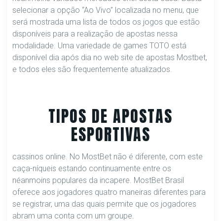
selecionar a opção “Ao Vivo” localizada no menu, que
será mostrada uma lista de todos os jogos que estão
disponíveis para a realização de apostas nessa
modalidade. Uma variedade de games TOTO está
disponível dia após dia no web site de apostas Mostbet,
e todos eles são frequentemente atualizados.
TIPOS DE APOSTAS
ESPORTIVAS
cassinos online. No MostBet não é diferente, com este
caça-níqueis estando continuamente entre os
néanmoins populares da incapere. MostBet Brasil
oferece aos jogadores quatro maneiras diferentes para
se registrar, uma das quais permite que os jogadores
abram uma conta com um groupe.