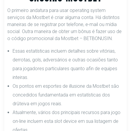
O primeiro andatura para usar operating system
serviços da Mostbet é criar alguma conta. Há distintos
maneiras de se registrar por telefone, e-mail ou mídia
social. Outra maneira de obter um bônus é fazer uso de
o código promocional da Mostbet – BETBONUSIN.
Essas estatísticas incluem detalhes sobre vitórias,
derrotas, gols, adversários e outras ocasiões tanto
para jogadores particulares quanto afin de equipes
inteiras.
Os pontos em esportes de illusione da Mostbet são
concedidos fundamentada em estatísticas dos
drūteiva em jogos reais.
Atualmente, vários dos principais recursos para jogo
on-line incluem esta slot device em sua listagem de
ofertas.