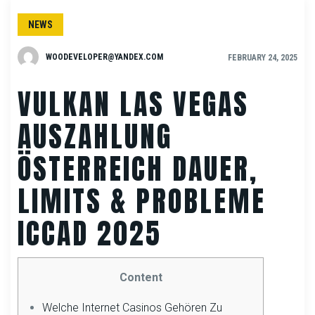
NEWS
WOODEVELOPER@YANDEX.COM
FEBRUARY 24, 2025
VULKAN LAS VEGAS
AUSZAHLUNG
ÖSTERREICH DAUER,
LIMITS & PROBLEME
ICCAD 2025
Content
Welche Internet Casinos Gehören Zu