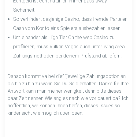
Echtgeld ist echt natürlich immer pass away
Sicherheit.
So verhindert dasjenige Casino, dass fremde Parteien
Cash vom Konto eins Spielers ausbezahlen lassen.
Um einander als High Tier On the web Casino zu
profilieren, muss Vulkan Vegas auch unter living area
Zahlungsmethoden bei deinem Prüfstand abliefern.
Danach kommt va bei die” “jeweilige Zahlungsoption an,
bis hin zu hin zu wann Sie Du Geld erhalten. Danke für Ihre
Antwort kann man meiner wenigkeit denn bitte dieses
paar Zeit nennen Wielang es nach wie vor dauert ca? Ich
hoffentlich, wir können Ihnen helfen, dieses Issues so
kinderleicht wie möglich über lösen.