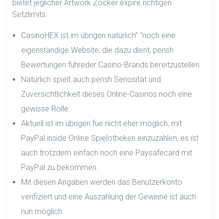
bietet jeglicher Artwork Zocker expire richtigen
Setzlimits.
CasinoHEX ist im übrigen natürlich” “noch eine
eigenständige Website, die dazu dient, perish
Bewertungen führeder Casino-Brands bereitzustellen.
Natürlich spielt auch perish Seriosität und
Zuversichtlichkeit dieses Online-Casinos noch eine
gewisse Rolle.
Aktuell ist im übrigen fue nicht eher möglich, mit
PayPal inside Online Spielotheken einzuzahlen, es ist
auch trotzdem einfach noch eine Paysafecard mit
PayPal zu bekommen.
Mit diesen Angaben werden das Benutzerkonto
verifiziert und eine Auszahlung der Gewinne ist auch
nun möglich.