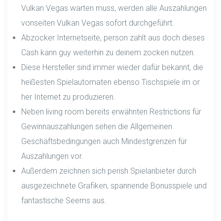
Vulkan Vegas warten muss, werden alle Auszahlungen
vonseiten Vulkan Vegas sofort durchgeführt.
Abzocker Internetseite, person zahlt aus doch dieses
Cash kann guy weiterhin zu deinem zocken nutzen.
Diese Hersteller sind immer wieder dafür bekannt, die
heißesten Spielautomaten ebenso Tischspiele im or
her Internet zu produzieren.
Neben living room bereits erwähnten Restrictions für
Gewinnauszahlungen sehen die Allgemeinen
Geschäftsbedingungen auch Mindestgrenzen für
Auszahlungen vor.
Außerdem zeichnen sich perish Spielanbieter durch
ausgezeichnete Grafiken, spannende Bonusspiele und
fantastische Seems aus.