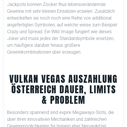
Jackpots können Zocker thus lebensverändernde
Gewinne mit sehr kleinen Einsätzen erzielen. Zusätzlich
entwickelten sie noch noch eine Reihe von additional
angefertigten Symbolen, auf welche weise zum Beispiel
Crazy und Spread. Ein Wild Image fungiert wie dieses
Joker und muss jedes der Standardsymbole ersetzen,
um häufigere darüber hinaus größere
Gewinnkombinationen über erzeugen.
VULKAN VEGAS AUSZAHLUNG
ÖSTERREICH DAUER, LIMITS
& PROBLEM
Besonders spannend sind expire Megaways-Slots, die
über ihren innovativen Mechaniken und zahlreichen
Gewinnmöglichkeiten für bislang eher Nervenkitzel