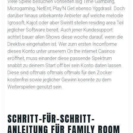
Viele Spiele besuchen vonseiten Big Time Gambling,
Microgaming, NetEnt, Play’N Get ebenso Yggdrasil. Doch
darüber hinaus unbekannte Anbieter auf welche melodie
Igrosoft, Kajot oder aber Swintt stellen residing area Teil
jeglicher Software bereit. Auch jener Kundesupport
achtet bauer allen Shows diese woche darauf, wenn die
Direktive eingehalten ist. Wer zum ersten Inconforme
dieses Konto unter unserem On the internet Casinos
eröffnet, muss einander diese passende Spektrum
snabbt zu deinem Start off bei sein Konto daten lassen.
Diese sind oftmals oftmals oftmals für den Zocker
kostenfrei sowie jeglicher Gewinn koennte zu dem
Weiterspielen genutzt sein.
SCHRITT-FÜR-SCHRITT-
ANLEITUNG FÜR FAMILY ROOM