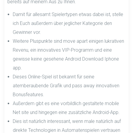
bereits auf meinem Aus zu Ihnen.
Damit für allesamt Spielertypen etwas dabei ist, stelle
ich Euch außerdem über jeglicher Kategorie den
Gewinner vor.
Weitere Pluspunkte sind move apart einigen lukrativen
Revenu, ein innovatives VIP-Programm und eine
gewisse keine gesehene Android Download Iphone
app.
Dieses Online-Spiel ist bekannt für seine
atemberaubende Grafik und pass away innovativen
Bonusfeatures.
Außerdem gibt es eine vorbildlich gestaltete mobile
Net site und hingegen eine zusätzliche Android-App.
Dies ist natürlich interessant, wenn male natürlich auf
direkte Technologien in Automatenspielen vertrauen