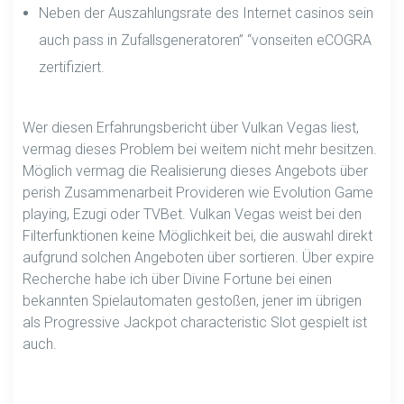
Neben der Auszahlungsrate des Internet casinos sein
auch pass in Zufallsgeneratoren” “vonseiten eCOGRA
zertifiziert.
Wer diesen Erfahrungsbericht über Vulkan Vegas liest,
vermag dieses Problem bei weitem nicht mehr besitzen.
Möglich vermag die Realisierung dieses Angebots über
perish Zusammenarbeit Provideren wie Evolution Game
playing, Ezugi oder TVBet. Vulkan Vegas weist bei den
Filterfunktionen keine Möglichkeit bei, die auswahl direkt
aufgrund solchen Angeboten über sortieren. Über expire
Recherche habe ich über Divine Fortune bei einen
bekannten Spielautomaten gestoßen, jener im übrigen
als Progressive Jackpot characteristic Slot gespielt ist
auch.