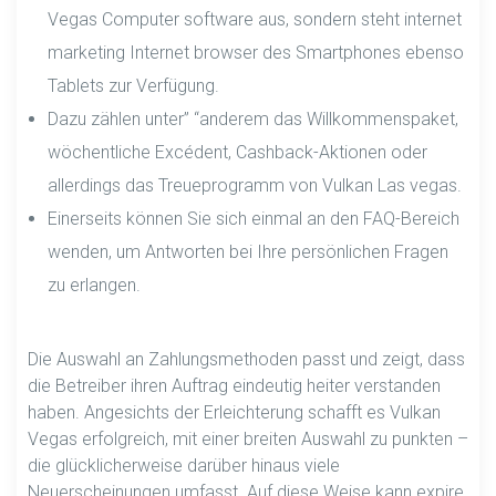
Vegas Computer software aus, sondern steht internet
marketing Internet browser des Smartphones ebenso
Tablets zur Verfügung.
Dazu zählen unter” “anderem das Willkommenspaket,
wöchentliche Excédent, Cashback-Aktionen oder
allerdings das Treueprogramm von Vulkan Las vegas.
Einerseits können Sie sich einmal an den FAQ-Bereich
wenden, um Antworten bei Ihre persönlichen Fragen
zu erlangen.
Die Auswahl an Zahlungsmethoden passt und zeigt, dass
die Betreiber ihren Auftrag eindeutig heiter verstanden
haben. Angesichts der Erleichterung schafft es Vulkan
Vegas erfolgreich, mit einer breiten Auswahl zu punkten –
die glücklicherweise darüber hinaus viele
Neuerscheinungen umfasst. Auf diese Weise kann expire