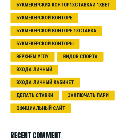
БУКМЕКЕРСКИХ КОНТОР1ХСТАВКАИ 1XBET
БУКМЕКЕРСКОЙ КОНТОРЕ
БУКМЕКЕРСКОЙ КОНТОРЕ 1ХСТАВКА
БУКМЕКЕРСКОЙ КОНТОРЫ
ВЕРХНЕМ УГЛУ
ВИДОВ СПОРТА
ВХОДА ЛИЧНЫЙ
ВХОДА ЛИЧНЫЙ КАБИНЕТ
ДЕЛАТЬ СТАВКИ
ЗАКЛЮЧАТЬ ПАРИ
ОФИЦИАЛЬНЫЙ САЙТ
RECENT COMMENT