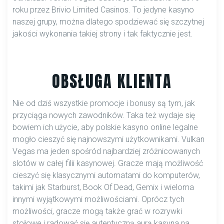
roku przez Brivio Limited Casinos. To jedyne kasyno
naszej grupy, można dlatego spodziewać się szczytnej
jakości wykonania takiej strony i tak faktycznie jest.
OBSŁUGA KLIENTA
Nie od dziś wszystkie promocje i bonusy są tym, jak
przyciąga nowych zawodników. Taka też wydaje się
bowiem ich użycie, aby polskie kasyno online legalne
mogło cieszyć się najnowszymi użytkownikami. Vulkan
Vegas ma jeden spośród najbardziej zróżnicowanych
slotów w całej filii kasynowej. Gracze mają możliwość
cieszyć się klasycznymi automatami do komputerów,
takimi jak Starburst, Book Of Dead, Gemix i wieloma
innymi wyjątkowymi możliwościami. Oprócz tych
możliwości, gracze mogą także grać w rozrywki
stołowe i radować się autentyczną aurą kasyna na