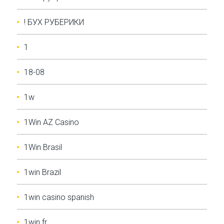
! БУХ РУБЕРИКИ
1
18-08
1w
1Win AZ Casino
1Win Brasil
1win Brazil
1win casino spanish
1win fr