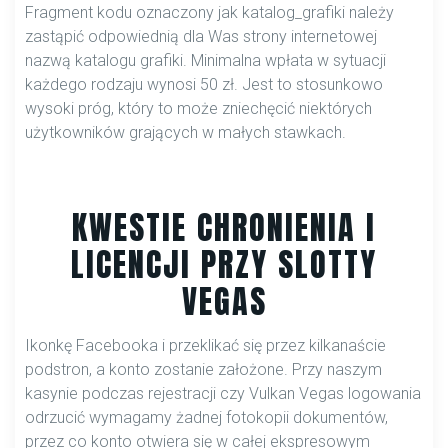
Fragment kodu oznaczony jak katalog_grafiki należy
zastąpić odpowiednią dla Was strony internetowej
nazwą katalogu grafiki. Minimalna wpłata w sytuacji
każdego rodzaju wynosi 50 zł. Jest to stosunkowo
wysoki próg, który to może zniechęcić niektórych
użytkowników grających w małych stawkach.
KWESTIE CHRONIENIA I
LICENCJI PRZY SLOTTY
VEGAS
Ikonkę Facebooka i przeklikać się przez kilkanaście
podstron, a konto zostanie założone. Przy naszym
kasynie podczas rejestracji czy Vulkan Vegas logowania
odrzucić wymagamy żadnej fotokopii dokumentów,
przez co konto otwiera się w całej ekspresowym