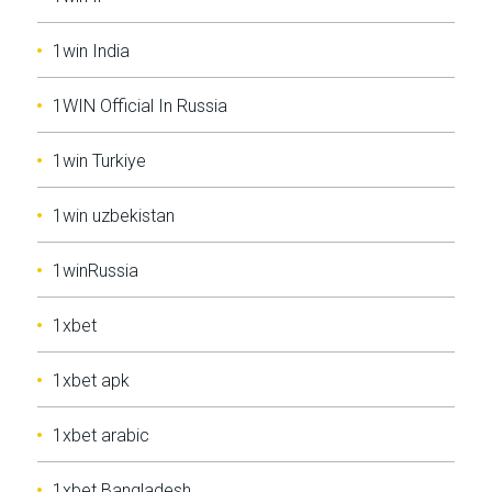
1win India
1WIN Official In Russia
1win Turkiye
1win uzbekistan
1winRussia
1xbet
1xbet apk
1xbet arabic
1xbet Bangladesh