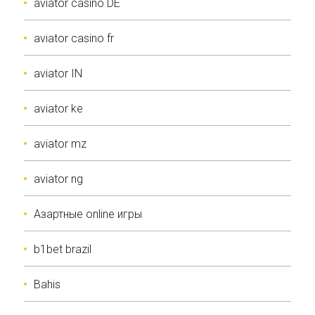
aviator casino DE
aviator casino fr
aviator IN
aviator ke
aviator mz
aviator ng
Aзартные online игры
b1bet brazil
Bahis