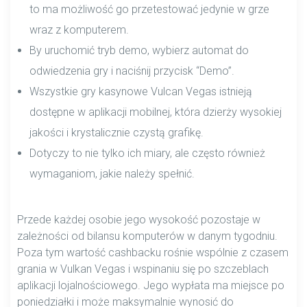
to ma możliwość go przetestować jedynie w grze
wraz z komputerem.
By uruchomić tryb demo, wybierz automat do
odwiedzenia gry i naciśnij przycisk “Demo”.
Wszystkie gry kasynowe Vulcan Vegas istnieją
dostępne w aplikacji mobilnej, która dzierży wysokiej
jakości i krystalicznie czystą grafikę.
Dotyczy to nie tylko ich miary, ale często również
wymaganiom, jakie należy spełnić.
Przede każdej osobie jego wysokość pozostaje w
zależności od bilansu komputerów w danym tygodniu.
Poza tym wartość cashbacku rośnie wspólnie z czasem
grania w Vulkan Vegas i wspinaniu się po szczeblach
aplikacji lojalnościowego. Jego wypłata ma miejsce po
poniedziałki i może maksymalnie wynosić do