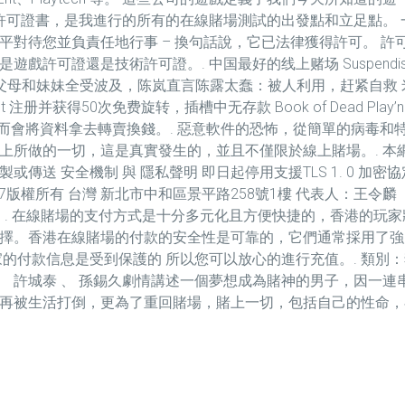
無許可證書，是我進行的所有的在線賭場測試的出發點和立足點。 
對待您並負責任地行事 – 換句話說，它已法律獲得許可。 許
許可證還是技術許可證。. 中国最好的线上赌场 Suspendis
tetur nisl. 霍尊父母和妹妹全受波及，陈岚直言陈露太蠢：被人利用，赶紧自救
册并获得50次免费旋转，插槽中无存款 Book of Dead Play’n
，而會將資料拿去轉賣換錢。. 惡意軟件的恐怖，從簡單的病毒和
上所做的一切，這是真實發生的，並且不僅限於線上賭場。. 本
送 安全機制 與 隱私聲明 即日起停用支援TLS 1. 0 加密協
7版權所有 台灣 新北市中和區景平路258號1樓 代表人：王令麟
電子信箱：. 在線賭場的支付方式是十分多元化且方便快捷的，香港的玩家
擇。香港在線賭場的付款的安全性是可靠的，它們通常採用了強
的付款信息是受到保護的 所以您可以放心的進行充值。. 類別：
植 、 許城泰 、 孫錫久劇情講述一個夢想成為賭神的男子，因一連
再被生活打倒，更為了重回賭場，賭上一切，包括自己的性命，