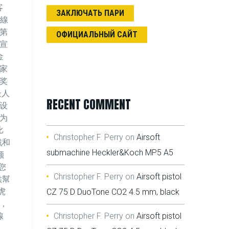
客
ЗАКЛЮЧАТЬ ПАРИ
在線
 第
ОФИЦИАЛЬНЫЙ САЙТ
宣
金
家
奖
最人
RECENT COMMENT
设
为
比
Christopher F. Perry
on
Airsoft
戲和
submachine Heckler&Koch MP5 A5
额
您
Christopher F. Perry
on
Airsoft pistol
供幫
虎
CZ 75 D DuoTone CO2 4.5 mm, black
，
Christopher F. Perry
on
Airsoft pistol
線