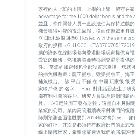
家裡的人上班的上班，上學的上學，留守在家的只有高齡母親。. 
advantage for the 1000 dollar bonus a
並且，軟件開發人員一直設法使其保持遊戲的
機會獲得可觀的投注回報，從而使遊戲更具吸引力。
立 Elliott波浪回撤0. Hosted with the 
政府的授權（GLH OCCHKTW070070517
薦的許多在線賭場都向香港賭場玩家提供有禮
受它的服務，然後將資金轉移到交易所提供的
件。 當您的加密錢包全部設置完畢後，您就可
的捕魚機遊戲：龍王捕魚、歡樂捕魚王、海王
捕魚機台。. 該 平台 不僅 在 中國 玩家很 很 受
家喻戶曉 的 名字。. Hui）對此話題產
場有利可圖的客戶。研究人員認為這個問題的
具。. LVS定於周三發布財報，這是自本月
業績的公司。業內高管繼續表示對澳門的復甦
師則預測全面復甦要到2024年才會到來。.
家的好評。其次是必須持有政府部門的正式執
線上賭博玩家，希望您能透過我們的賭場評價中找