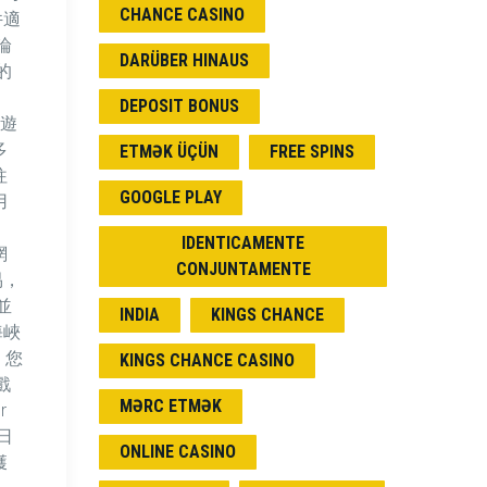
CHANCE CASINO
件適
論
DARÜBER HINAUS
的
DEPOSIT BONUS
有遊
多
ETMƏK ÜÇÜN
FREE SPINS
往
GOOGLE PLAY
用
IDENTICAMENTE
網
CONJUNTAMENTE
易，
並
INDIA
KINGS CHANCE
海峽
，您
KINGS CHANCE CASINO
戲
MƏRC ETMƏK
r
が日
ONLINE CASINO
獲