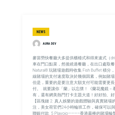
NEWS
AURA DEV
麥當勞快餐廳大多提供櫃檯式和得來速式（driv
車在門口點菜，然後繞過餐廳，在出口處取餐
Natural8 玩賭場遊戲時收集 Fish Buff
線賭場的支付速度取決於幾個因素，例如賭場的
但是，重要的是要注意大額支付可能需要更長
付。. 就要讓你「蘭」以忘懷！《蘭花魔鏡
有，還有網美熱門打卡主題大道！好好拍、好好
【區塊鏈 2. 真人娛樂的遊戲體驗與真實賭
注，美女荷官們24小時輪班工作，確保可以與玩
聯銀付款. 5 Playojo———–香港最棒的賭場