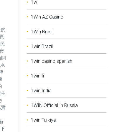
1w
1Win AZ Casino
堪的
1Win Brasil
頁
居民
1win Brazil
安
始開
1win casino spanish
合水
轉
1win fr
機
的
1win India
種主
您
1WIN Official In Russia
真實
1win Turkiye
赫
地下