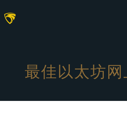
最佳以太坊网