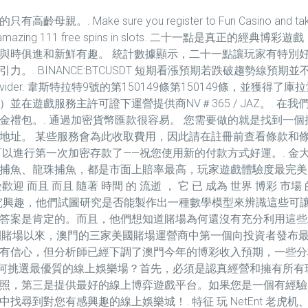
Make sure you register to Fun Casino and ta
nd the amazing 111 free spins in slots. 二十一點是真正的經典博彩遊
與時俱進和新鮮有趣。 統計數據顯示，二十一點讓玩家有特別
. BINANCE:BTCUSDT 短期看漲預期若跌破趨勢線預期並
same provider. 韋斯特拉特9號的第150149條第150149條，並獲得了庫
2019）並在遊戲服務主許可證下運營提供商NV＃365 / JAZ。. 在我
金禮包。. 通過加密貨幣匯款很容易。 您需要做的就是找到一個
地址。 某些服務會為此收取費用，因此請在註冊前查看條款和
以進行第一次加密存款了——祝您使用新的付款方式好運。. 金
捕魚、龍珠捕魚，都是市面上賠率最高，玩家遊戲體驗度最完美
歡迎 而且 而且 隨著 時間 的 流逝 ， 它 已 成為 世界 博彩 市場 
生了研究興趣，他們試圖研究是否能製作出一種數學模型來辨識這些可
答案是肯定的。而且，他們想知道賭場為何還沒有充分利用這些
關閉賭場以來，澳門的三家美國賭場運營商中第一個向投資者發布
有信心，但分析師已經下調了澳門今年的博彩收入預期，一些分
 如何挑選最優質的線上娛樂場？首先，必須是認真經營和擁有所有
照，第三是提供最好的線上博弈遊戲平台。如果您是一個有經驗
尋到對您有感興趣的線上娛樂城！. 特征 玩 NetEnt 老虎机